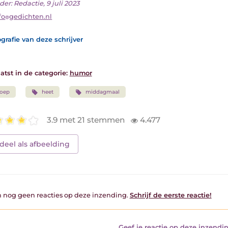
er: Redactie, 9 juli 2023
fo
gedichten.nl
grafie van deze schrijver
atst in de categorie:
humor
soep
heet
middagmaal
3.9 met 21 stemmen
4.477
deel als afbeelding
jn nog geen reacties op deze inzending.
Schrijf de eerste reactie!
Geef je reactie op deze inzendin