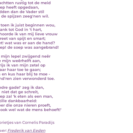
chtten rustig tot de meid
ep heeft opgedaan,
dden dan de Vader stil
j de spijzen zeeg'nen wil.
 toen ik juist beginnen wou,
nk tot God in 't hart,
hoorde ik van mij lieve vrouw
reet van spijt en smart;
et! wat was er aan de hand?
ep! de soep was aangebrand!
g mijn lepel zwijgend neêr
e mijn weêrhelft aan,
ijs ik van mijn zetel op
ar haar toe te gaan;
s en kus haar blij te moe -
nd'ren zien verwonderd toe.
eedre gade!' zeg ik dan,
l niet dat ge schreit,
ep zal 'k eten als een man,
tille dankbaarheid:
er die onze nieren proeft,
ook wel wat de mens behoeft!'
rietjes van Cornelis Paradijs
ver:
Frederik van Eeden