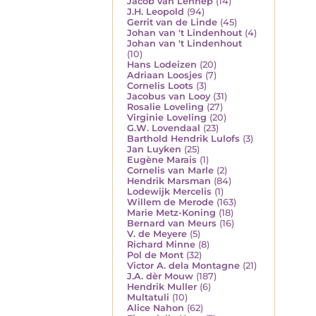
Jacob van Lennep
(14)
J.H. Leopold
(94)
Gerrit van de Linde
(45)
Johan van 't Lindenhout
(4)
Johan van 't Lindenhout
(10)
Hans Lodeizen
(20)
Adriaan Loosjes
(7)
Cornelis Loots
(3)
Jacobus van Looy
(31)
Rosalie Loveling
(27)
Virginie Loveling
(20)
G.W. Lovendaal
(23)
Barthold Hendrik Lulofs
(3)
Jan Luyken
(25)
Eugène Marais
(1)
Cornelis van Marle
(2)
Hendrik Marsman
(84)
Lodewijk Mercelis
(1)
Willem de Merode
(163)
Marie Metz-Koning
(18)
Bernard van Meurs
(16)
V. de Meyere
(5)
Richard Minne
(8)
Pol de Mont
(32)
Victor A. dela Montagne
(21)
J.A. dèr Mouw
(187)
Hendrik Muller
(6)
Multatuli
(10)
Alice Nahon
(62)