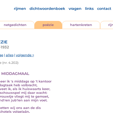
rijmen
dichtwoordenboek
vragen
links
contact
netgedichten
poëzie
hartenkreten
ri
zie
-1932
ge
|
alles
|
volgende >
 (nr. 4.202):
 middagmaal
er ik 's middags op 't kantoor
dagtaak heb volbracht,
eet ik, als ik huiswaarts keer,
schouwspel mij daar wacht:
vrouwtje vliegt mij te gemoet,
nd'ren jub'len aan mijn voet.
etten wij ons aan de dis
chotels volgelaân,