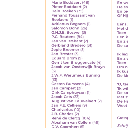
Marie Boddaert
(48)
En wa
Pieter Boddaert
(2)
De so
Hein Boeken
(35)
En bi
Fernand Toussaint van
Of Hi
Boelaere
(1)
Adrianus Bogaers
(1)
Eéns,
Salomon Bonn
(26)
Met da
G.H.J.E. Boswel
(3)
Toen 
P.C. Boutens
(84)
Een k
Jan van Brabant
(2)
En zi
Gerbrand Bredero
(31)
De so
Jopie Breemer
(5)
Jan Brester
(3)
Ik le
Eduard Brom
(9)
En zi
Gerrit ten Bruggencate
(4)
Toen r
Jacob van Oosterwijk Bruyn
Om na
(5)
Ik ku
J.W.F. Werumeus Buning
De ki
(13)
Gaston Burssens
(4)
'O, t
Jan Campert
(21)
'Ik wi
Dirk Camphuysen
(1)
De so
Jacob Cats
(33)
Met s
August van Cauwelaert
(2)
De He
Jan F.E. Celliers
(9)
Weet 
Charivarius
(10)
J.B. Charles
(2)
Grassp
René de Clercq
(104)
Abraham van Collem
(49)
Schrij
D.V. Coornhert
(5)