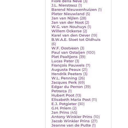
Fiore della Neve
(3)
J.L. Nierstrasz
(1)
Barend Nieuwenhuizen
(1)
Pieter Nieuwland
(5)
Jan van Nijlen
(28)
Jan van der Noot
(2)
W.G. van Nouhuys
(1)
Willem Ockerse
(2)
Karel van den Oever
(19)
B.W.A.E. Sloet tot Oldhuis
(6)
W.F. Oostveen
(3)
Paul van Ostaijen
(100)
Piet Paaltjens
(39)
Lucas Pater
(3)
François Pauwels
(7)
Augusta Peaux
(21)
Hendrik Peeters
(3)
W.L. Penning
(26)
Jacques Perk
(69)
Edgar du Perron
(39)
Petrarca
(1)
Hubert Poot
(13)
Elisabeth Maria Post
(11)
E.J. Potgieter
(30)
G.H. Priem
(2)
Jan Prins
(45)
Antony Winkler Prins
(10)
Jacob Winkler Prins
(27)
Jeanne van de Putte
(1)