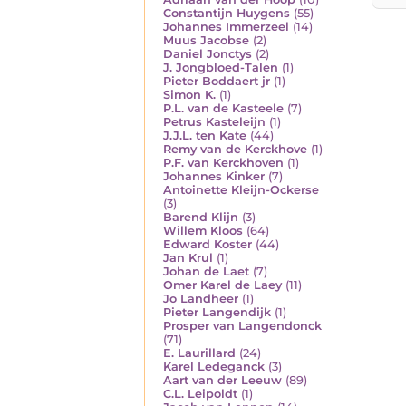
Constantijn Huygens
(55)
Johannes Immerzeel
(14)
Muus Jacobse
(2)
Daniel Jonctys
(2)
J. Jongbloed-Talen
(1)
Pieter Boddaert jr
(1)
Simon K.
(1)
P.L. van de Kasteele
(7)
Petrus Kasteleijn
(1)
J.J.L. ten Kate
(44)
Remy van de Kerckhove
(1)
P.F. van Kerckhoven
(1)
Johannes Kinker
(7)
Antoinette Kleijn-Ockerse
(3)
Barend Klijn
(3)
Willem Kloos
(64)
Edward Koster
(44)
Jan Krul
(1)
Johan de Laet
(7)
Omer Karel de Laey
(11)
Jo Landheer
(1)
Pieter Langendijk
(1)
Prosper van Langendonck
(71)
E. Laurillard
(24)
Karel Ledeganck
(3)
Aart van der Leeuw
(89)
C.L. Leipoldt
(1)