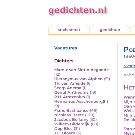
snelsonnet
gedichten
Vacatures
Poë
1860
Dichters:
< vori
Marnix van Sint Aldegonde
(12)
poëzie
Hieronymus van Alphen
(51)
Th. van Ameide
(6)
Het
Seerp Anema
(1)
Gentil Antheunis
(19)
R.H. Arntzenius
(1)
Wanne
Hermanus Asschenberg(h)
Mijn 
(9)
Dan w
Frans Bastiaanse
(49)
Welk 
Nicolaas Beets
(100)
Mijn 
Jacobus Bellamy
(30)
De ki
Willem Bilderdijk
(80)
Dop Bles
(31)
Dan z
J.C. Bloem
(3)
Met s