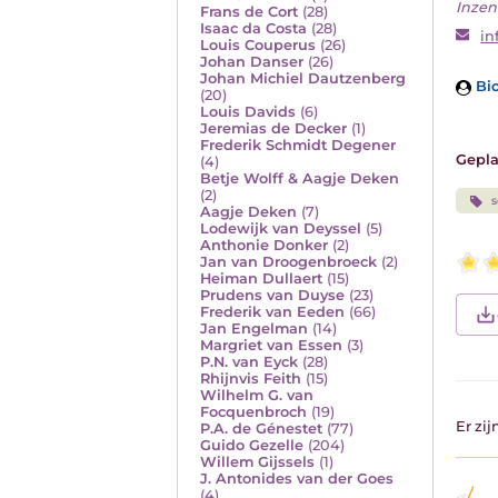
Inzend
Frans de Cort
(28)
Isaac da Costa
(28)
in
Louis Couperus
(26)
Johan Danser
(26)
Johan Michiel Dautzenberg
Bio
(20)
Louis Davids
(6)
Jeremias de Decker
(1)
Frederik Schmidt Degener
Gepla
(4)
Betje Wolff & Aagje Deken
(2)
Aagje Deken
(7)
Lodewijk van Deyssel
(5)
Anthonie Donker
(2)
Jan van Droogenbroeck
(2)
Heiman Dullaert
(15)
Prudens van Duyse
(23)
Frederik van Eeden
(66)
Jan Engelman
(14)
Margriet van Essen
(3)
P.N. van Eyck
(28)
Rhijnvis Feith
(15)
Wilhelm G. van
Focquenbroch
(19)
Er zi
P.A. de Génestet
(77)
Guido Gezelle
(204)
Willem Gijssels
(1)
J. Antonides van der Goes
(4)