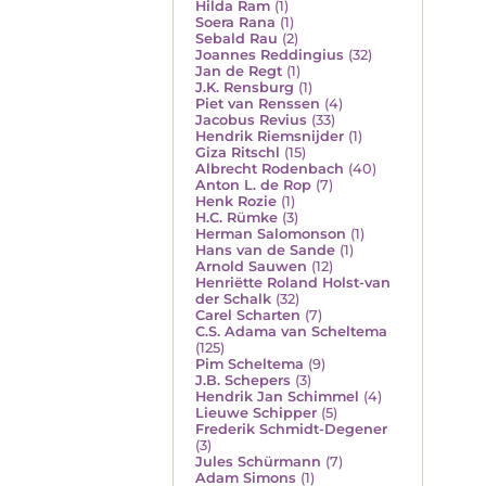
Hilda Ram
(1)
Soera Rana
(1)
Sebald Rau
(2)
Joannes Reddingius
(32)
Jan de Regt
(1)
J.K. Rensburg
(1)
Piet van Renssen
(4)
Jacobus Revius
(33)
Hendrik Riemsnijder
(1)
Giza Ritschl
(15)
Albrecht Rodenbach
(40)
Anton L. de Rop
(7)
Henk Rozie
(1)
H.C. Rümke
(3)
Herman Salomonson
(1)
Hans van de Sande
(1)
Arnold Sauwen
(12)
Henriëtte Roland Holst-van
der Schalk
(32)
Carel Scharten
(7)
C.S. Adama van Scheltema
(125)
Pim Scheltema
(9)
J.B. Schepers
(3)
Hendrik Jan Schimmel
(4)
Lieuwe Schipper
(5)
Frederik Schmidt-Degener
(3)
Jules Schürmann
(7)
Adam Simons
(1)