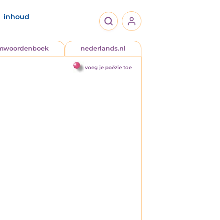
inhoud
jmwoordenboek
nederlands.nl
voeg je poëzie toe