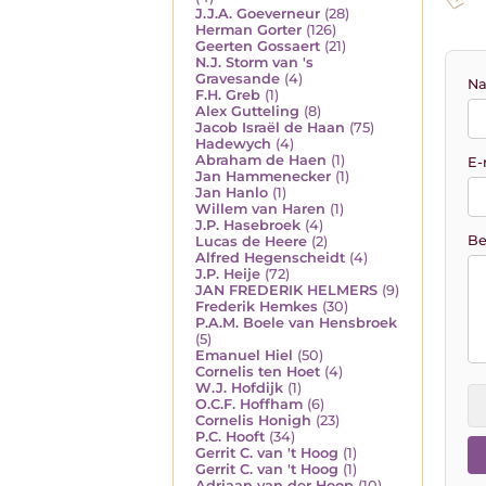
J.J.A. Goeverneur
(28)
Herman Gorter
(126)
Geerten Gossaert
(21)
N.J. Storm van 's
Gravesande
(4)
Na
F.H. Greb
(1)
Alex Gutteling
(8)
Jacob Israël de Haan
(75)
Hadewych
(4)
Abraham de Haen
(1)
E-
Jan Hammenecker
(1)
Jan Hanlo
(1)
Willem van Haren
(1)
J.P. Hasebroek
(4)
Be
Lucas de Heere
(2)
Alfred Hegenscheidt
(4)
J.P. Heije
(72)
JAN FREDERIK HELMERS
(9)
Frederik Hemkes
(30)
P.A.M. Boele van Hensbroek
(5)
Emanuel Hiel
(50)
Cornelis ten Hoet
(4)
W.J. Hofdijk
(1)
O.C.F. Hoffham
(6)
Cornelis Honigh
(23)
P.C. Hooft
(34)
Gerrit C. van 't Hoog
(1)
Gerrit C. van 't Hoog
(1)
Adriaan van der Hoop
(10)