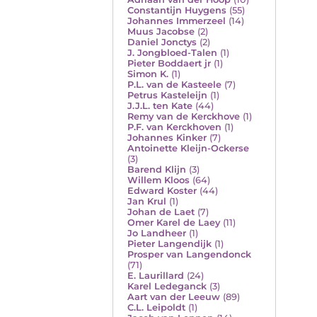
Constantijn Huygens
(55)
Johannes Immerzeel
(14)
Muus Jacobse
(2)
Daniel Jonctys
(2)
J. Jongbloed-Talen
(1)
Pieter Boddaert jr
(1)
Simon K.
(1)
P.L. van de Kasteele
(7)
Petrus Kasteleijn
(1)
J.J.L. ten Kate
(44)
Remy van de Kerckhove
(1)
P.F. van Kerckhoven
(1)
Johannes Kinker
(7)
Antoinette Kleijn-Ockerse
(3)
Barend Klijn
(3)
Willem Kloos
(64)
Edward Koster
(44)
Jan Krul
(1)
Johan de Laet
(7)
Omer Karel de Laey
(11)
Jo Landheer
(1)
Pieter Langendijk
(1)
Prosper van Langendonck
(71)
E. Laurillard
(24)
Karel Ledeganck
(3)
Aart van der Leeuw
(89)
C.L. Leipoldt
(1)