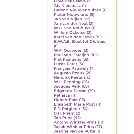
Fiore della Neve
(3)
J.L. Nierstrasz
(1)
Barend Nieuwenhuizen
(1)
Pieter Nieuwland
(5)
Jan van Nijlen
(28)
Jan van der Noot
(2)
W.G. van Nouhuys
(1)
Willem Ockerse
(2)
Karel van den Oever
(19)
B.W.A.E. Sloet tot Oldhuis
(6)
W.F. Oostveen
(3)
Paul van Ostaijen
(100)
Piet Paaltjens
(39)
Lucas Pater
(3)
François Pauwels
(7)
Augusta Peaux
(21)
Hendrik Peeters
(3)
W.L. Penning
(26)
Jacques Perk
(69)
Edgar du Perron
(39)
Petrarca
(1)
Hubert Poot
(13)
Elisabeth Maria Post
(11)
E.J. Potgieter
(30)
G.H. Priem
(2)
Jan Prins
(45)
Antony Winkler Prins
(10)
Jacob Winkler Prins
(27)
Jeanne van de Putte
(1)