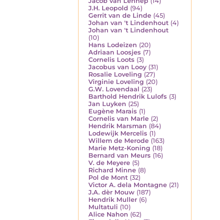
Jacob van Lennep
(14)
J.H. Leopold
(94)
Gerrit van de Linde
(45)
Johan van 't Lindenhout
(4)
Johan van 't Lindenhout
(10)
Hans Lodeizen
(20)
Adriaan Loosjes
(7)
Cornelis Loots
(3)
Jacobus van Looy
(31)
Rosalie Loveling
(27)
Virginie Loveling
(20)
G.W. Lovendaal
(23)
Barthold Hendrik Lulofs
(3)
Jan Luyken
(25)
Eugène Marais
(1)
Cornelis van Marle
(2)
Hendrik Marsman
(84)
Lodewijk Mercelis
(1)
Willem de Merode
(163)
Marie Metz-Koning
(18)
Bernard van Meurs
(16)
V. de Meyere
(5)
Richard Minne
(8)
Pol de Mont
(32)
Victor A. dela Montagne
(21)
J.A. dèr Mouw
(187)
Hendrik Muller
(6)
Multatuli
(10)
Alice Nahon
(62)