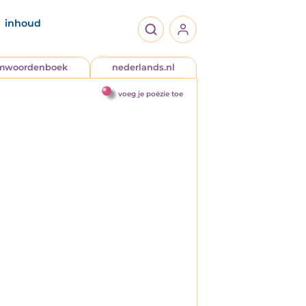
inhoud
jmwoordenboek
nederlands.nl
voeg je poëzie toe