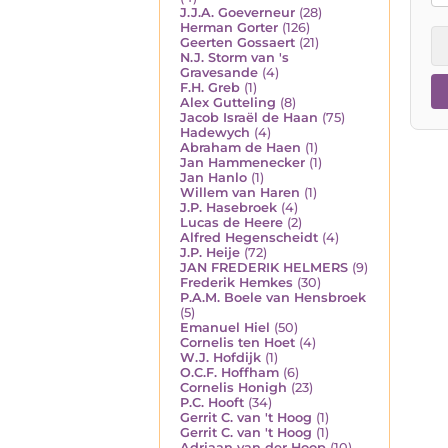
J.J.A. Goeverneur
(28)
Herman Gorter
(126)
Geerten Gossaert
(21)
N.J. Storm van 's
Gravesande
(4)
F.H. Greb
(1)
Alex Gutteling
(8)
Jacob Israël de Haan
(75)
Hadewych
(4)
Abraham de Haen
(1)
Jan Hammenecker
(1)
Jan Hanlo
(1)
Willem van Haren
(1)
J.P. Hasebroek
(4)
Lucas de Heere
(2)
Alfred Hegenscheidt
(4)
J.P. Heije
(72)
JAN FREDERIK HELMERS
(9)
Frederik Hemkes
(30)
P.A.M. Boele van Hensbroek
(5)
Emanuel Hiel
(50)
Cornelis ten Hoet
(4)
W.J. Hofdijk
(1)
O.C.F. Hoffham
(6)
Cornelis Honigh
(23)
P.C. Hooft
(34)
Gerrit C. van 't Hoog
(1)
Gerrit C. van 't Hoog
(1)
Adriaan van der Hoop
(10)