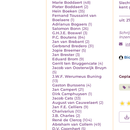
Marie Boddaert
(48)
Slecht
Pieter Boddaert
(2)
kent g
Hein Boeken
(35)
Fernand Toussaint van
-------
Boelaere
(1)
uit: 
Adrianus Bogaers
(1)
Salomon Bonn
(26)
Schrij
G.H.J.E. Boswel
(3)
Inzend
P.C. Boutens
(84)
Jan van Brabant
(2)
in
Gerbrand Bredero
(31)
Jopie Breemer
(5)
Jan Brester
(3)
Bio
Eduard Brom
(9)
Gerrit ten Bruggencate
(4)
Jacob van Oosterwijk Bruyn
(5)
J.W.F. Werumeus Buning
Gepla
(13)
Gaston Burssens
(4)
l
Jan Campert
(21)
Dirk Camphuysen
(1)
Jacob Cats
(33)
August van Cauwelaert
(2)
Jan F.E. Celliers
(9)
Charivarius
(10)
J.B. Charles
(2)
René de Clercq
(104)
Abraham van Collem
(49)
D.V. Coornhert
(5)