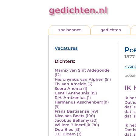
snelsonnet
gedichten
Vacatures
Poë
1877 
Dichters:
< vori
Marnix van Sint Aldegonde
(12)
poëzie
Hieronymus van Alphen
(51)
Th. van Ameide
(6)
IK 
Seerp Anema
(1)
Gentil Antheunis
(19)
R.H. Arntzenius
(1)
Ik heb
Hermanus Asschenberg(h)
Dat is
(9)
dat i
Frans Bastiaanse
(49)
dat is
Nicolaas Beets
(100)
dat is
Jacobus Bellamy
(30)
Willem Bilderdijk
(80)
Ik heb
Dop Bles
(31)
Dat is
J.C. Bloem
(3)
dat i