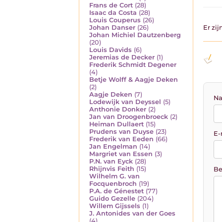
Frans de Cort
(28)
Isaac da Costa
(28)
Louis Couperus
(26)
Johan Danser
(26)
Er zi
Johan Michiel Dautzenberg
(20)
Louis Davids
(6)
Jeremias de Decker
(1)
Frederik Schmidt Degener
(4)
Betje Wolff & Aagje Deken
(2)
Aagje Deken
(7)
Na
Lodewijk van Deyssel
(5)
Anthonie Donker
(2)
Jan van Droogenbroeck
(2)
Heiman Dullaert
(15)
Prudens van Duyse
(23)
E-
Frederik van Eeden
(66)
Jan Engelman
(14)
Margriet van Essen
(3)
P.N. van Eyck
(28)
Rhijnvis Feith
(15)
Be
Wilhelm G. van
Focquenbroch
(19)
P.A. de Génestet
(77)
Guido Gezelle
(204)
Willem Gijssels
(1)
J. Antonides van der Goes
(4)