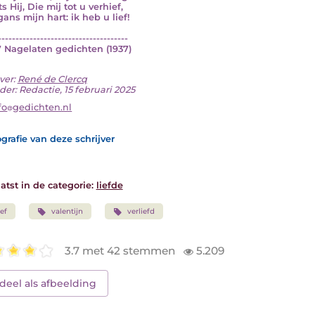
s Hij, Die mij tot u verhief,
ans mijn hart: ik heb u lief!
-------------------------------------
27 Nagelaten gedichten (1937)
ver:
René de Clercq
er: Redactie, 15 februari 2025
fo
gedichten.nl
grafie van deze schrijver
atst in de categorie:
liefde
ief
valentijn
verliefd
3.7 met 42 stemmen
5.209
deel als afbeelding