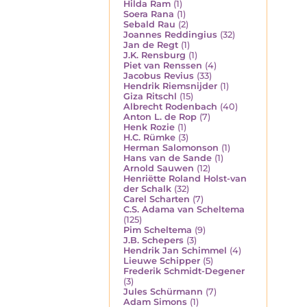
Hilda Ram
(1)
Soera Rana
(1)
Sebald Rau
(2)
Joannes Reddingius
(32)
Jan de Regt
(1)
J.K. Rensburg
(1)
Piet van Renssen
(4)
Jacobus Revius
(33)
Hendrik Riemsnijder
(1)
Giza Ritschl
(15)
Albrecht Rodenbach
(40)
Anton L. de Rop
(7)
Henk Rozie
(1)
H.C. Rümke
(3)
Herman Salomonson
(1)
Hans van de Sande
(1)
Arnold Sauwen
(12)
Henriëtte Roland Holst-van
der Schalk
(32)
Carel Scharten
(7)
C.S. Adama van Scheltema
(125)
Pim Scheltema
(9)
J.B. Schepers
(3)
Hendrik Jan Schimmel
(4)
Lieuwe Schipper
(5)
Frederik Schmidt-Degener
(3)
Jules Schürmann
(7)
Adam Simons
(1)