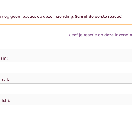
jn nog geen reacties op deze inzending.
Schrijf de eerste reactie!
Geef je reactie op deze inzendin
am:
mail:
richt: