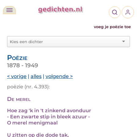
voeg je poëzie toe
Poëzie
1878 - 1949
< vorige
|
alles
|
volgende >
poëzie (nr. 4.393):
De merel
Hoe zag 'k in 't zinkend avonduur
- Een zwarte stip in bleek azuur -
O merel menigmaal
U zitten op die dode tak,