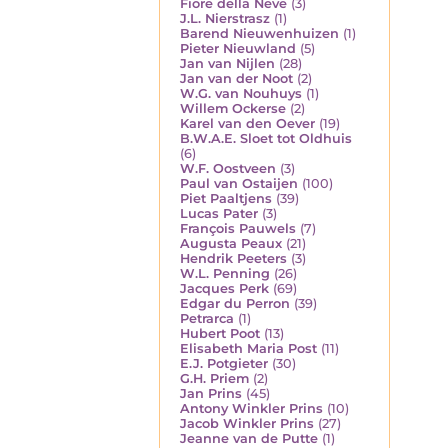
Fiore della Neve
(3)
J.L. Nierstrasz
(1)
Barend Nieuwenhuizen
(1)
Pieter Nieuwland
(5)
Jan van Nijlen
(28)
Jan van der Noot
(2)
W.G. van Nouhuys
(1)
Willem Ockerse
(2)
Karel van den Oever
(19)
B.W.A.E. Sloet tot Oldhuis
(6)
W.F. Oostveen
(3)
Paul van Ostaijen
(100)
Piet Paaltjens
(39)
Lucas Pater
(3)
François Pauwels
(7)
Augusta Peaux
(21)
Hendrik Peeters
(3)
W.L. Penning
(26)
Jacques Perk
(69)
Edgar du Perron
(39)
Petrarca
(1)
Hubert Poot
(13)
Elisabeth Maria Post
(11)
E.J. Potgieter
(30)
G.H. Priem
(2)
Jan Prins
(45)
Antony Winkler Prins
(10)
Jacob Winkler Prins
(27)
Jeanne van de Putte
(1)