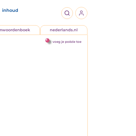
inhoud
jmwoordenboek
nederlands.nl
voeg je poëzie toe