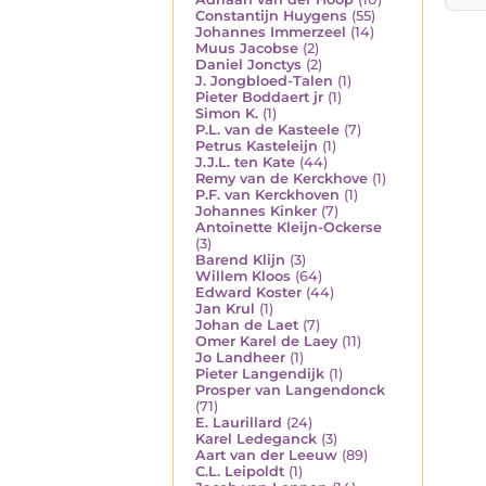
Constantijn Huygens
(55)
Johannes Immerzeel
(14)
Muus Jacobse
(2)
Daniel Jonctys
(2)
J. Jongbloed-Talen
(1)
Pieter Boddaert jr
(1)
Simon K.
(1)
P.L. van de Kasteele
(7)
Petrus Kasteleijn
(1)
J.J.L. ten Kate
(44)
Remy van de Kerckhove
(1)
P.F. van Kerckhoven
(1)
Johannes Kinker
(7)
Antoinette Kleijn-Ockerse
(3)
Barend Klijn
(3)
Willem Kloos
(64)
Edward Koster
(44)
Jan Krul
(1)
Johan de Laet
(7)
Omer Karel de Laey
(11)
Jo Landheer
(1)
Pieter Langendijk
(1)
Prosper van Langendonck
(71)
E. Laurillard
(24)
Karel Ledeganck
(3)
Aart van der Leeuw
(89)
C.L. Leipoldt
(1)