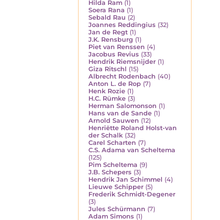
Hilda Ram
(1)
Soera Rana
(1)
Sebald Rau
(2)
Joannes Reddingius
(32)
Jan de Regt
(1)
J.K. Rensburg
(1)
Piet van Renssen
(4)
Jacobus Revius
(33)
Hendrik Riemsnijder
(1)
Giza Ritschl
(15)
Albrecht Rodenbach
(40)
Anton L. de Rop
(7)
Henk Rozie
(1)
H.C. Rümke
(3)
Herman Salomonson
(1)
Hans van de Sande
(1)
Arnold Sauwen
(12)
Henriëtte Roland Holst-van
der Schalk
(32)
Carel Scharten
(7)
C.S. Adama van Scheltema
(125)
Pim Scheltema
(9)
J.B. Schepers
(3)
Hendrik Jan Schimmel
(4)
Lieuwe Schipper
(5)
Frederik Schmidt-Degener
(3)
Jules Schürmann
(7)
Adam Simons
(1)