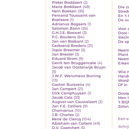
Pieter Boddaert
(2)
Marie Boddaert
(48)
Die z
Hein Boeken
(35)
Stred
Fernand Toussaint van
En 't 
Boelaere
(1)
De wa
Adrianus Bogaers
(1)
Salomon Bonn
(26)
Voor 
G.H.J.E. Boswel
(3)
Door 
P.C. Boutens
(84)
Slech
Jan van Brabant
(2)
De spo
Gerbrand Bredero
(31)
Jopie Breemer
(5)
Neem 
Jan Brester
(3)
Plant
Eduard Brom
(9)
Neem 
Gerrit ten Bruggencate
(4)
Erken
Jacob van Oosterwijk Bruyn
(5)
Wie n
J.W.F. Werumeus Buning
Hande
(13)
Wordt
Gaston Burssens
(4)
Of in
Jan Campert
(21)
Dirk Camphuysen
(1)
Oovra
Jacob Cats
(33)
Men l
August van Cauwelaert
(2)
't Bli
Jan F.E. Celliers
(9)
Zolan
Charivarius
(10)
J.B. Charles
(2)
Een e
René de Clercq
(104)
Abraham van Collem
(49)
Schrij
D.V. Coornhert
(5)