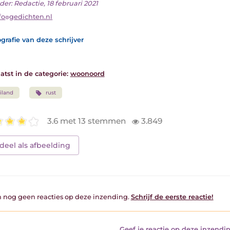
er: Redactie, 18 februari 2021
fo
gedichten.nl
grafie van deze schrijver
atst in de categorie:
woonoord
iland
rust
3.6 met 13 stemmen
3.849
deel als afbeelding
jn nog geen reacties op deze inzending.
Schrijf de eerste reactie!
Geef je reactie op deze inzendin