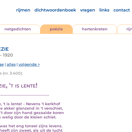
rijmen
dichtwoordenboek
vragen
links
contact
netgedichten
poëzie
hartenkreten
ri
zie
- 1920
ge
|
alles
|
volgende >
 (nr. 3.400):
ie, 't is lente!
----------------------------------
, 't is lente! - Nevens 't kerkhof
de akker glanzend in 't verschiet,
't door zijn hand gezaaide koren
 welig door de kleien schiet.
was het eng toneel zijns levens.
heeft zijn zweet, als uit de lucht