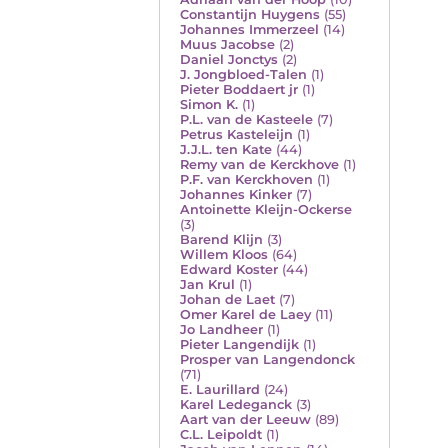
Constantijn Huygens
(55)
Johannes Immerzeel
(14)
Muus Jacobse
(2)
Daniel Jonctys
(2)
J. Jongbloed-Talen
(1)
Pieter Boddaert jr
(1)
Simon K.
(1)
P.L. van de Kasteele
(7)
Petrus Kasteleijn
(1)
J.J.L. ten Kate
(44)
Remy van de Kerckhove
(1)
P.F. van Kerckhoven
(1)
Johannes Kinker
(7)
Antoinette Kleijn-Ockerse
(3)
Barend Klijn
(3)
Willem Kloos
(64)
Edward Koster
(44)
Jan Krul
(1)
Johan de Laet
(7)
Omer Karel de Laey
(11)
Jo Landheer
(1)
Pieter Langendijk
(1)
Prosper van Langendonck
(71)
E. Laurillard
(24)
Karel Ledeganck
(3)
Aart van der Leeuw
(89)
C.L. Leipoldt
(1)