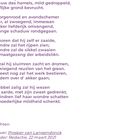
uw des hemels, mild gedroppeld,
flijke grond bevrucht.
orgenrood en avondschemer
ar, al zwoegend, immeraan
ker liefderijk omvangend,
lange schaduw rondgegaan.
koren dat hij zelf er zaaide,
ndre zal het rijpen zien;
ndre zal de sikkel zwaaien
 maatgezang der arbeidsliên.
zal hij sluímren zacht en dromen,
t wiegend reuzlen van het graan.
geest nog zal het werk bestieren,
adem over d' akker gaan;
bbel zalig zal hij wezen
 aarde, met zijn zweet gedrenkt,
kindren lief haar wondre schatten
oederlijke mildheid schenkt.
hten
ver:
Prosper van Langendonck
der: Redactie, 22 maart 2021