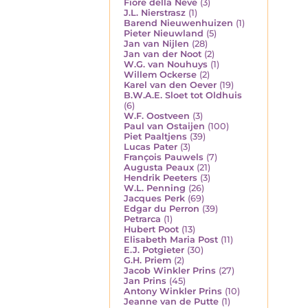
Fiore della Neve
(3)
J.L. Nierstrasz
(1)
Barend Nieuwenhuizen
(1)
Pieter Nieuwland
(5)
Jan van Nijlen
(28)
Jan van der Noot
(2)
W.G. van Nouhuys
(1)
Willem Ockerse
(2)
Karel van den Oever
(19)
B.W.A.E. Sloet tot Oldhuis
(6)
W.F. Oostveen
(3)
Paul van Ostaijen
(100)
Piet Paaltjens
(39)
Lucas Pater
(3)
François Pauwels
(7)
Augusta Peaux
(21)
Hendrik Peeters
(3)
W.L. Penning
(26)
Jacques Perk
(69)
Edgar du Perron
(39)
Petrarca
(1)
Hubert Poot
(13)
Elisabeth Maria Post
(11)
E.J. Potgieter
(30)
G.H. Priem
(2)
Jacob Winkler Prins
(27)
Jan Prins
(45)
Antony Winkler Prins
(10)
Jeanne van de Putte
(1)