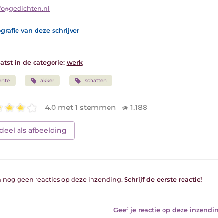
fo
gedichten.nl
grafie van deze schrijver
atst in de categorie:
werk
ente
akker
schatten
4.0 met 1 stemmen
1.188
deel als afbeelding
jn nog geen reacties op deze inzending.
Schrijf de eerste reactie!
Geef je reactie op deze inzendin