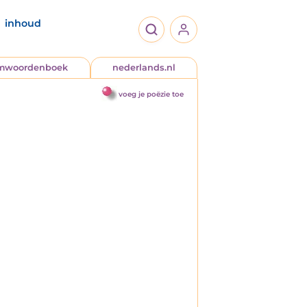
inhoud
jmwoordenboek
nederlands.nl
voeg je poëzie toe