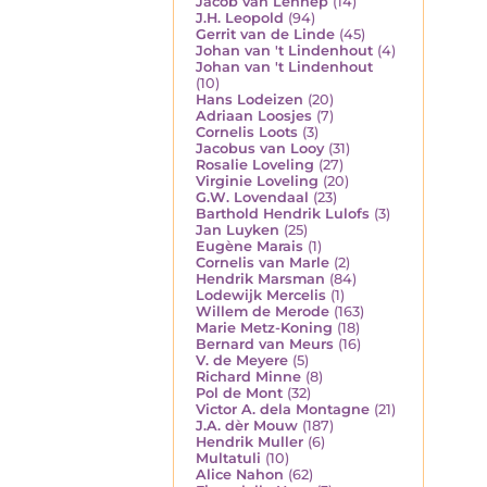
Jacob van Lennep
(14)
J.H. Leopold
(94)
Gerrit van de Linde
(45)
Johan van 't Lindenhout
(4)
Johan van 't Lindenhout
(10)
Hans Lodeizen
(20)
Adriaan Loosjes
(7)
Cornelis Loots
(3)
Jacobus van Looy
(31)
Rosalie Loveling
(27)
Virginie Loveling
(20)
G.W. Lovendaal
(23)
Barthold Hendrik Lulofs
(3)
Jan Luyken
(25)
Eugène Marais
(1)
Cornelis van Marle
(2)
Hendrik Marsman
(84)
Lodewijk Mercelis
(1)
Willem de Merode
(163)
Marie Metz-Koning
(18)
Bernard van Meurs
(16)
V. de Meyere
(5)
Richard Minne
(8)
Pol de Mont
(32)
Victor A. dela Montagne
(21)
J.A. dèr Mouw
(187)
Hendrik Muller
(6)
Multatuli
(10)
Alice Nahon
(62)