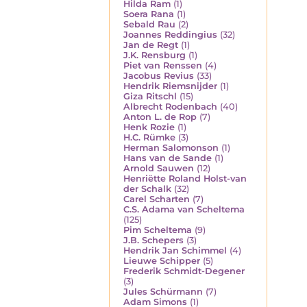
Hilda Ram
(1)
Soera Rana
(1)
Sebald Rau
(2)
Joannes Reddingius
(32)
Jan de Regt
(1)
J.K. Rensburg
(1)
Piet van Renssen
(4)
Jacobus Revius
(33)
Hendrik Riemsnijder
(1)
Giza Ritschl
(15)
Albrecht Rodenbach
(40)
Anton L. de Rop
(7)
Henk Rozie
(1)
H.C. Rümke
(3)
Herman Salomonson
(1)
Hans van de Sande
(1)
Arnold Sauwen
(12)
Henriëtte Roland Holst-van
der Schalk
(32)
Carel Scharten
(7)
C.S. Adama van Scheltema
(125)
Pim Scheltema
(9)
J.B. Schepers
(3)
Hendrik Jan Schimmel
(4)
Lieuwe Schipper
(5)
Frederik Schmidt-Degener
(3)
Jules Schürmann
(7)
Adam Simons
(1)