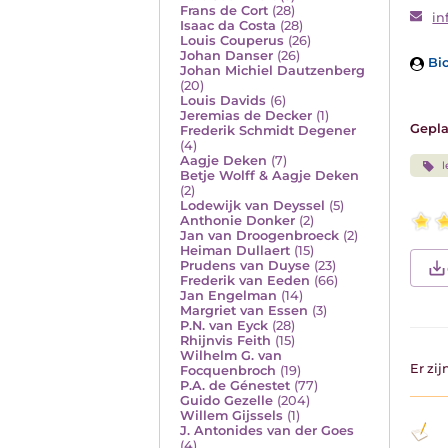
Frans de Cort
(28)
in
Isaac da Costa
(28)
Louis Couperus
(26)
Johan Danser
(26)
Bio
Johan Michiel Dautzenberg
(20)
Louis Davids
(6)
Jeremias de Decker
(1)
Gepla
Frederik Schmidt Degener
(4)
Aagje Deken
(7)
l
Betje Wolff & Aagje Deken
(2)
Lodewijk van Deyssel
(5)
Anthonie Donker
(2)
Jan van Droogenbroeck
(2)
Heiman Dullaert
(15)
Prudens van Duyse
(23)
Frederik van Eeden
(66)
Jan Engelman
(14)
Margriet van Essen
(3)
P.N. van Eyck
(28)
Rhijnvis Feith
(15)
Wilhelm G. van
Er zi
Focquenbroch
(19)
P.A. de Génestet
(77)
Guido Gezelle
(204)
Willem Gijssels
(1)
J. Antonides van der Goes
(4)