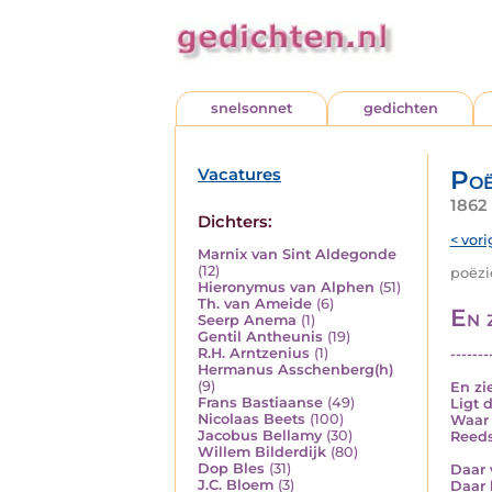
snelsonnet
gedichten
Vacatures
Poë
1862 
Dichters:
< vori
Marnix van Sint Aldegonde
(12)
poëzie
Hieronymus van Alphen
(51)
Th. van Ameide
(6)
En z
Seerp Anema
(1)
Gentil Antheunis
(19)
R.H. Arntzenius
(1)
-------
Hermanus Asschenberg(h)
(9)
En zie
Frans Bastiaanse
(49)
Ligt 
Nicolaas Beets
(100)
Waar 
Jacobus Bellamy
(30)
Reeds
Willem Bilderdijk
(80)
Dop Bles
(31)
Daar 
J.C. Bloem
(3)
Daar 