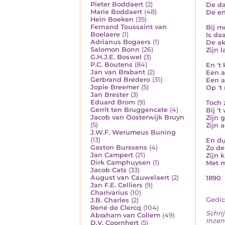
Pieter Boddaert
(2)
De da
Marie Boddaert
(48)
De er
Hein Boeken
(35)
Fernand Toussaint van
Bij m
Boelaere
(1)
Is da
Adrianus Bogaers
(1)
De ak
Salomon Bonn
(26)
Zijn 
G.H.J.E. Boswel
(3)
P.C. Boutens
(84)
En 't 
Jan van Brabant
(2)
Een a
Gerbrand Bredero
(31)
Een a
Jopie Breemer
(5)
Op 't
Jan Brester
(3)
Eduard Brom
(9)
Toch 
Gerrit ten Bruggencate
(4)
Bij '
Jacob van Oosterwijk Bruyn
Zijn 
(5)
Zijn 
J.W.F. Werumeus Buning
(13)
En du
Gaston Burssens
(4)
Zo de
Jan Campert
(21)
Zijn 
Dirk Camphuysen
(1)
Met m
Jacob Cats
(33)
August van Cauwelaert
(2)
1890
Jan F.E. Celliers
(9)
Charivarius
(10)
Gedic
J.B. Charles
(2)
René de Clercq
(104)
Schrij
Abraham van Collem
(49)
Inzen
D.V. Coornhert
(5)