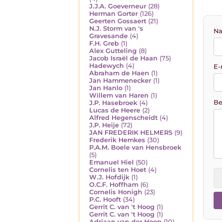
J.J.A. Goeverneur
(28)
Herman Gorter
(126)
Geerten Gossaert
(21)
N.J. Storm van 's
Na
Gravesande
(4)
F.H. Greb
(1)
Alex Gutteling
(8)
Jacob Israël de Haan
(75)
Hadewych
(4)
E-
Abraham de Haen
(1)
Jan Hammenecker
(1)
Jan Hanlo
(1)
Willem van Haren
(1)
Be
J.P. Hasebroek
(4)
Lucas de Heere
(2)
Alfred Hegenscheidt
(4)
J.P. Heije
(72)
JAN FREDERIK HELMERS
(9)
Frederik Hemkes
(30)
P.A.M. Boele van Hensbroek
(5)
Emanuel Hiel
(50)
Cornelis ten Hoet
(4)
W.J. Hofdijk
(1)
O.C.F. Hoffham
(6)
Cornelis Honigh
(23)
P.C. Hooft
(34)
Gerrit C. van 't Hoog
(1)
Gerrit C. van 't Hoog
(1)
Adriaan van der Hoop
(10)