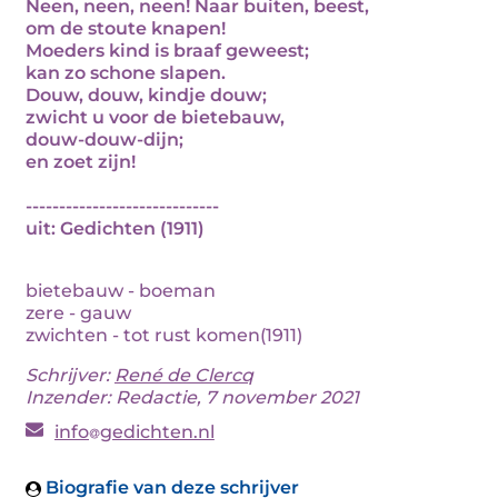
Neen, neen, neen! Naar buiten, beest,
om de stoute knapen!
Moeders kind is braaf geweest;
kan zo schone slapen.
Douw, douw, kindje douw;
zwicht u voor de bietebauw,
douw-douw-dijn;
en zoet zijn!
-----------------------------
uit: Gedichten (1911)
bietebauw - boeman
zere - gauw
zwichten - tot rust komen(1911)
Schrijver:
René de Clercq
Inzender: Redactie, 7 november 2021
info
gedichten.nl
Biografie van deze schrijver