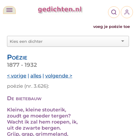
voeg je poëzie toe
Poëzie
1877 - 1932
< vorige
|
alles
|
volgende >
poëzie (nr. 3.626):
De bietebauw
Kleine, kleine stouterik,
zoudt ge moeder tergen?
Wacht ik zal hem roepen, ik,
uit de zwarte bergen.
Grijp, grap, grimmeland,