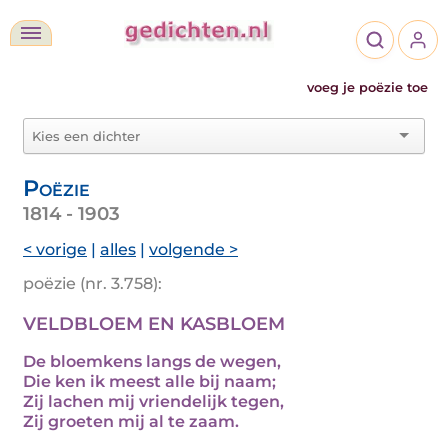
voeg je poëzie toe
Poëzie
1814 - 1903
< vorige
|
alles
|
volgende >
poëzie (nr. 3.758):
VELDBLOEM EN KASBLOEM
De bloemkens langs de wegen,
Die ken ik meest alle bij naam;
Zij lachen mij vriendelijk tegen,
Zij groeten mij al te zaam.