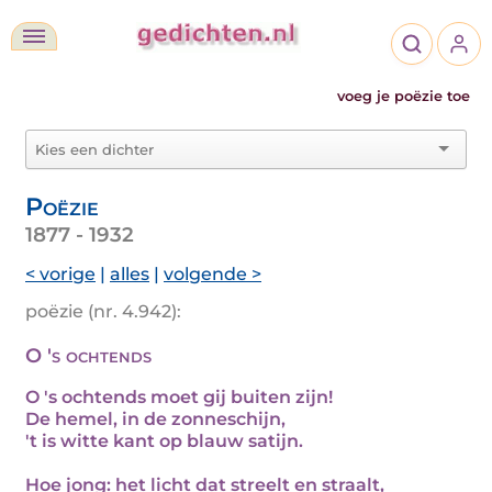
voeg je poëzie toe
Poëzie
1877 - 1932
< vorige
|
alles
|
volgende >
poëzie (nr. 4.942):
O 's ochtends
O 's ochtends moet gij buiten zijn!
De hemel, in de zonneschijn,
't is witte kant op blauw satijn.
Hoe jong: het licht dat streelt en straalt,