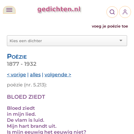
voeg je poëzie toe
Poëzie
1877 - 1932
< vorige
|
alles
|
volgende >
poëzie (nr. 5.213):
BLOED ZIEDT
Bloed ziedt
in mijn lied.
De vlam is luid.
Mijn hart brandt uit.
Is mijn eeuwig het eeuwig niet?