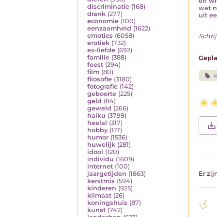
en wi
discriminatie
(168)
wat 
drank
(277)
uit e
economie
(100)
eenzaamheid
(1622)
emoties
(6058)
Schrij
erotiek
(732)
ex-liefde
(692)
familie
(388)
Gepla
feest
(294)
film
(80)
filosofie
(3180)
fotografie
(142)
geboorte
(225)
geld
(84)
geweld
(266)
haiku
(3799)
heelal
(317)
hobby
(117)
humor
(1536)
huwelijk
(281)
idool
(120)
individu
(1609)
internet
(100)
jaargetijden
(1863)
Er zi
kerstmis
(594)
kinderen
(925)
klimaat
(26)
koningshuis
(87)
kunst
(742)