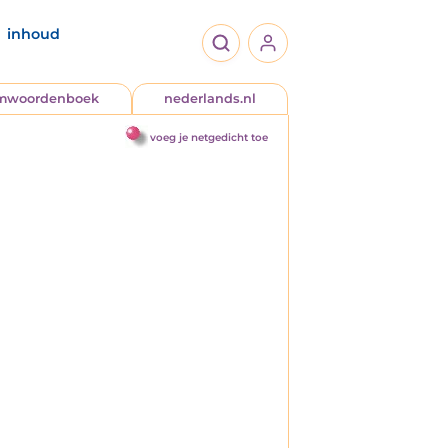
inhoud
jmwoordenboek
nederlands.nl
voeg je netgedicht toe