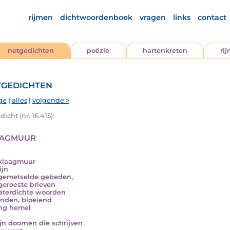
rijmen
dichtwoordenboek
vragen
links
contact
netgedichten
poëzie
hartenkreten
ri
gedichten
ge
|
alles
|
volgende >
icht (nr. 16.415):
agmuur
klaagmuur
ijn
gemetselde gebeden,
geroeste brieven
aterdichte woorden
nden, bloeiend
ing hemel
ijn doornen die schrijven