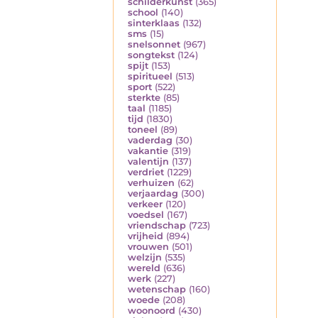
schilderkunst
(365)
school
(140)
sinterklaas
(132)
sms
(15)
snelsonnet
(967)
songtekst
(124)
spijt
(153)
spiritueel
(513)
sport
(522)
sterkte
(85)
taal
(1185)
tijd
(1830)
toneel
(89)
vaderdag
(30)
vakantie
(319)
valentijn
(137)
verdriet
(1229)
verhuizen
(62)
verjaardag
(300)
verkeer
(120)
voedsel
(167)
vriendschap
(723)
vrijheid
(894)
vrouwen
(501)
welzijn
(535)
wereld
(636)
werk
(227)
wetenschap
(160)
woede
(208)
woonoord
(430)