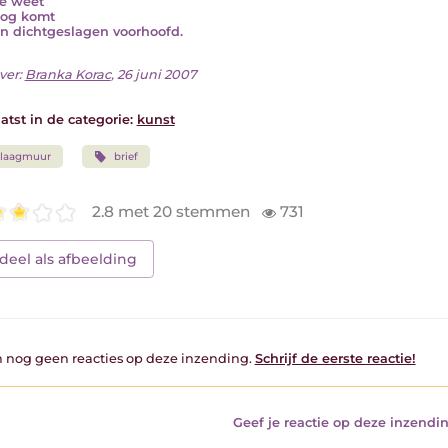
e weet
nog komt
en dichtgeslagen voorhoofd.
ver:
Branka Korac
, 26 juni 2007
atst in de categorie:
kunst
klaagmuur
brief
2.8 met 20 stemmen
731
deel als afbeelding
jn nog geen reacties op deze inzending.
Schrijf de eerste reactie!
Geef je reactie op deze inzendin