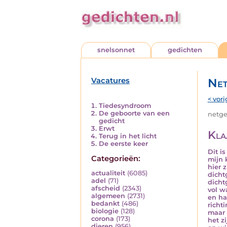
snelsonnet
gedichten
Vacatures
Net
< vori
Tiedesyndroom
De geboorte van een
netged
gedicht
Erwt
Kla
Terug in het licht
De eerste keer
Dit is
Categorieën:
mijn 
hier z
actualiteit
(6085)
dicht
adel
(71)
dicht
afscheid
(2343)
vol w
algemeen
(2731)
en ha
bedankt
(486)
richt
biologie
(128)
maar
corona
(173)
het z
dieren
(956)