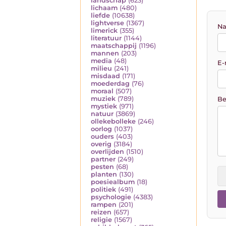
landschap
(623)
lichaam
(480)
liefde
(10638)
lightverse
(1367)
Na
limerick
(355)
literatuur
(1144)
maatschappij
(1196)
mannen
(203)
media
(48)
E-
milieu
(241)
misdaad
(171)
moederdag
(76)
moraal
(507)
muziek
(789)
Be
mystiek
(971)
natuur
(3869)
ollekebolleke
(246)
oorlog
(1037)
ouders
(403)
overig
(3184)
overlijden
(1510)
partner
(249)
pesten
(68)
planten
(130)
poesiealbum
(18)
politiek
(491)
psychologie
(4383)
rampen
(201)
reizen
(657)
religie
(1567)