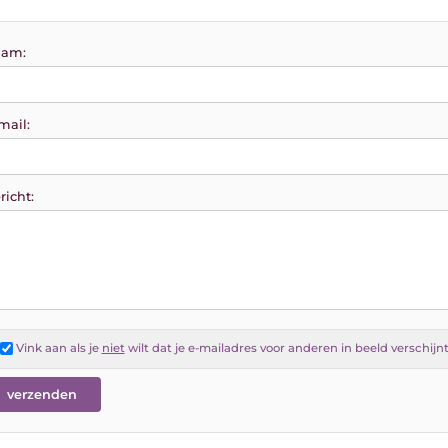
am:
mail:
richt:
Vink aan als je
niet
wilt dat je e-mailadres voor anderen in beeld verschijn