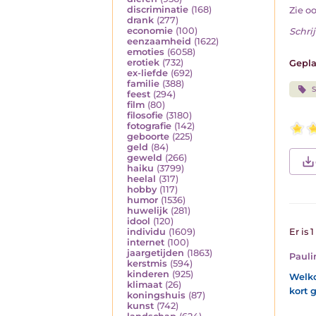
discriminatie
(168)
Zie o
drank
(277)
economie
(100)
Schrij
eenzaamheid
(1622)
emoties
(6058)
erotiek
(732)
Gepla
ex-liefde
(692)
familie
(388)
S
feest
(294)
film
(80)
filosofie
(3180)
fotografie
(142)
geboorte
(225)
geld
(84)
geweld
(266)
haiku
(3799)
heelal
(317)
hobby
(117)
humor
(1536)
huwelijk
(281)
idool
(120)
individu
(1609)
Er is 
internet
(100)
jaargetijden
(1863)
Pauli
kerstmis
(594)
kinderen
(925)
Welko
klimaat
(26)
kort g
koningshuis
(87)
kunst
(742)