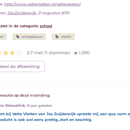
ok:
http://www.vettevletten.nl/vettevletten/
ver:
Jos Zuijderwijk
, 21 augustus 2010
atst in de categorie:
school
ail
scheepsbouw
vletten
3.7 met 11 stemmen
1.390
deel als afbeelding
1 reactie op deze inzending:
ne Wesselink
,
16 jaar geleden
m bij Vette Vletten van Jos Zuijderwijk spreekt mij aan qua vorm 
edicht is ook wel eens prettig...Kort en krachtig.