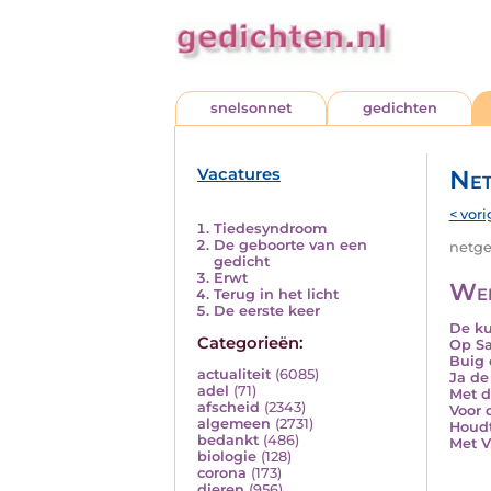
snelsonnet
gedichten
Vacatures
Net
< vori
Tiedesyndroom
De geboorte van een
netged
gedicht
Erwt
Wel
Terug in het licht
De eerste keer
De ku
Categorieën:
Op Sa
Buig 
actualiteit
(6085)
Ja de
adel
(71)
Met d
afscheid
(2343)
Voor 
algemeen
(2731)
Houdt
bedankt
(486)
Met V
biologie
(128)
corona
(173)
dieren
(956)