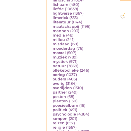
landschap
(624)
lichaam
(480)
liefde
(10638)
lightverse
(1367)
limerick
(355)
literatuur
(1144)
maatschappij
(1196)
mannen
(203)
media
(48)
milieu
(241)
misdaad
(171)
moederdag
(76)
moraal
(507)
muziek
(789)
mystiek
(971)
natuur
(3869)
ollekebolleke
(246)
oorlog
(1037)
ouders
(403)
overig
(3184)
overlijden
(1510)
partner
(249)
pesten
(68)
planten
(130)
poesiealbum
(18)
politiek
(491)
psychologie
(4384)
rampen
(201)
reizen
(657)
religie
(1567)