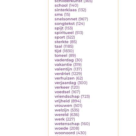
schilderkunst
(365)
school
(140)
sinterklaas
(132)
sms
(15)
snelsonnet
(967)
songtekst
(124)
spijt
(153)
spiritueel
(513)
sport
(522)
sterkte
(85)
taal
(1185)
tijd
(1830)
toneel
(89)
vaderdag
(30)
vakantie
(319)
valentijn
(137)
verdriet
(1229)
verhuizen
(62)
verjaardag
(300)
verkeer
(120)
voedsel
(167)
vriendschap
(723)
vrijheid
(894)
vrouwen
(501)
welzijn
(535)
wereld
(636)
werk
(227)
wetenschap
(160)
woede
(208)
woonoord
(430)