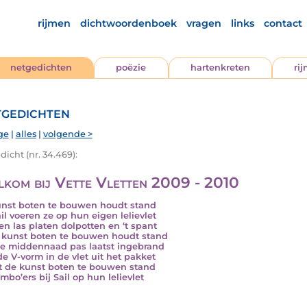
rijmen
dichtwoordenboek
vragen
links
contact
netgedichten
poëzie
hartenkreten
ri
gedichten
ge
|
alles
|
volgende >
icht (nr. 34.469):
kom bij Vette Vletten 2009 - 2010
nst boten te bouwen houdt stand
il voeren ze op hun eigen lelievlet
en las platen dolpotten en ‘t spant
 kunst boten te bouwen houdt stand
e middennaad pas laatst ingebrand
de V-vorm in de vlet uit het pakket
 de kunst boten te bouwen stand
mbo’ers bij Sail op hun lelievlet