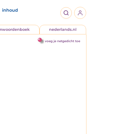
inhoud
jmwoordenboek
nederlands.nl
voeg je netgedicht toe