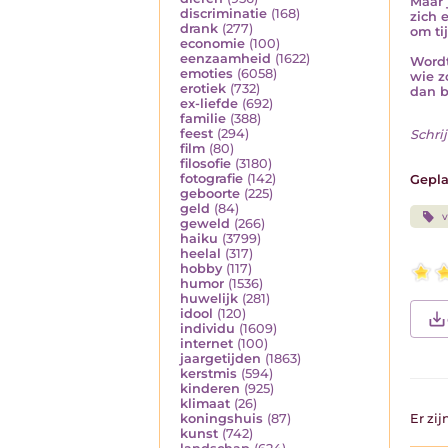
Maar 
discriminatie
(168)
zich e
drank
(277)
om ti
economie
(100)
eenzaamheid
(1622)
Wordt
emoties
(6058)
wie z
erotiek
(732)
dan b
ex-liefde
(692)
familie
(388)
feest
(294)
Schrij
film
(80)
filosofie
(3180)
fotografie
(142)
Gepla
geboorte
(225)
geld
(84)
v
geweld
(266)
haiku
(3799)
heelal
(317)
hobby
(117)
humor
(1536)
huwelijk
(281)
idool
(120)
individu
(1609)
internet
(100)
jaargetijden
(1863)
kerstmis
(594)
kinderen
(925)
klimaat
(26)
koningshuis
(87)
Er zi
kunst
(742)