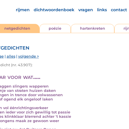
rijmen
dichtwoordenboek
vragen
links
contact
netgedichten
poëzie
hartenkreten
ri
gedichten
ge
|
alles
|
volgende >
icht (nr. 43.907):
r voor wat.....
laggen slingers wapperen
anje van straten huizen daken
gen in trance door volwassenen
of ogend elk ongeloof laken
 vol éénrichtingsverkeer
en ieder voor zich gewillig tot passie
s klinkklaar blerrend achter 't kassie
jongens maak ze gewoon weer