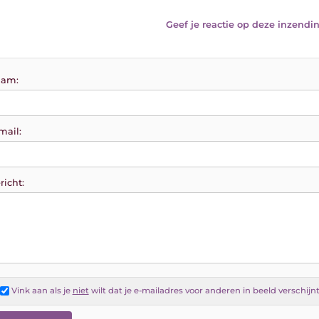
Geef je reactie op deze inzendin
am:
mail:
richt:
Vink aan als je
niet
wilt dat je e-mailadres voor anderen in beeld verschijn