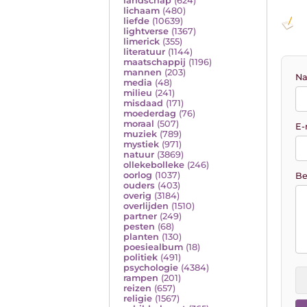
landschap
(624)
lichaam
(480)
liefde
(10639)
lightverse
(1367)
limerick
(355)
literatuur
(1144)
maatschappij
(1196)
mannen
(203)
Na
media
(48)
milieu
(241)
misdaad
(171)
moederdag
(76)
moraal
(507)
E-
muziek
(789)
mystiek
(971)
natuur
(3869)
ollekebolleke
(246)
oorlog
(1037)
Be
ouders
(403)
overig
(3184)
overlijden
(1510)
partner
(249)
pesten
(68)
planten
(130)
poesiealbum
(18)
politiek
(491)
psychologie
(4384)
rampen
(201)
reizen
(657)
religie
(1567)