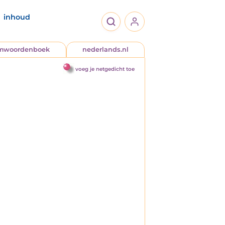
inhoud
jmwoordenboek
nederlands.nl
voeg je netgedicht toe