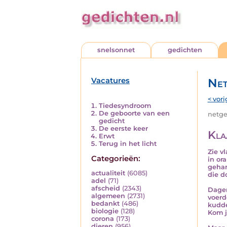
snelsonnet
gedichten
Vacatures
Net
< vori
Tiedesyndroom
De geboorte van een
netged
gedicht
De eerste keer
Klaa
Erwt
Terug in het licht
Zie v
Categorieën:
in or
gehan
actualiteit
(6085)
die d
adel
(71)
afscheid
(2343)
Dagen
algemeen
(2731)
voerd
bedankt
(486)
kudde
biologie
(128)
Kom 
corona
(173)
dieren
(956)