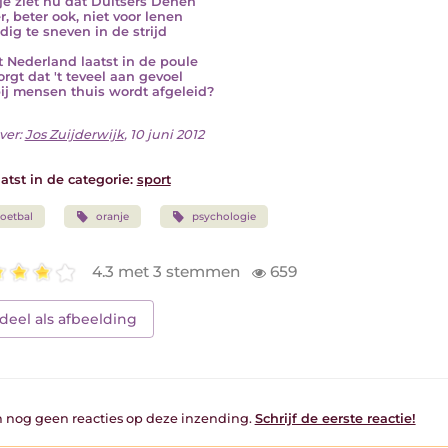
je ziet nu dat Duitsers Denen
r, beter ook, niet voor lenen
jdig te sneven in de strijd
 Nederland laatst in de poule
orgt dat 't teveel aan gevoel
ij mensen thuis wordt afgeleid?
ver:
Jos Zuijderwijk
, 10 juni 2012
atst in de categorie:
sport
oetbal
oranje
psychologie
4.3 met 3 stemmen
659
deel als afbeelding
jn nog geen reacties op deze inzending.
Schrijf de eerste reactie!