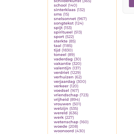
schilderkunst
(365)
school
(140)
sinterklaas
(132)
sms
(15)
snelsonnet
(967)
songtekst
(124)
spijt
(153)
spiritueel
(513)
sport
(522)
sterkte
(85)
taal
(1185)
tijd
(1830)
toneel
(89)
vaderdag
(30)
vakantie
(320)
valentijn
(137)
verdriet
(1229)
verhuizen
(62)
verjaardag
(300)
verkeer
(120)
voedsel
(167)
vriendschap
(723)
vrijheid
(894)
vrouwen
(501)
welzijn
(535)
wereld
(636)
werk
(227)
wetenschap
(160)
woede
(208)
woonoord
(430)