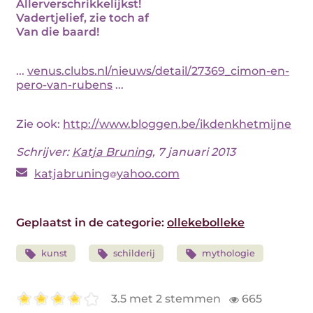
Allerverschrikkelijkst!
Vadertjelief, zie toch af
Van die baard!
...
venus.clubs.nl/nieuws/detail/27369_cimon-en-
pero-van-rubens
...
Zie ook:
http://www.bloggen.be/ikdenkhetmijne
Schrijver:
Katja Bruning
, 7 januari 2013
katjabruning
yahoo.com
Geplaatst in de categorie:
ollekebolleke
kunst
schilderij
mythologie
3.5 met 2 stemmen
665