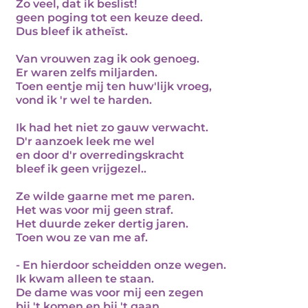
Zo veel, dat ik beslist!
geen poging tot een keuze deed.
Dus bleef ik atheïst.
Van vrouwen zag ik ook genoeg.
Er waren zelfs miljarden.
Toen eentje mij ten huw'lijk vroeg,
vond ik 'r wel te harden.
Ik had het niet zo gauw verwacht.
D'r aanzoek leek me wel
en door d'r overredingskracht
bleef ik geen vrijgezel..
Ze wilde gaarne met me paren.
Het was voor mij geen straf.
Het duurde zeker dertig jaren.
Toen wou ze van me af.
- En hierdoor scheidden onze wegen.
Ik kwam alleen te staan.
De dame was voor mij een zegen
bij 't komen en bij 't gaan.