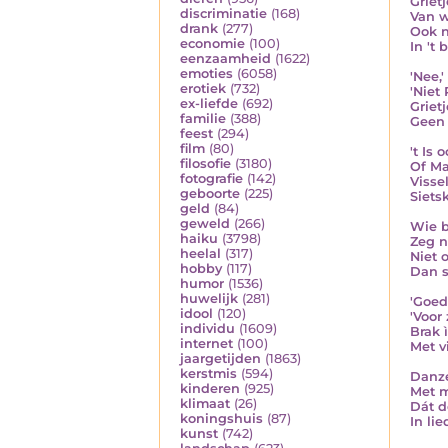
Griet
discriminatie
(168)
Van w
drank
(277)
Ook n
economie
(100)
In 't 
eenzaamheid
(1622)
emoties
(6058)
'Nee,'
erotiek
(732)
'Niet
ex-liefde
(692)
Griet
familie
(388)
Geen 
feest
(294)
film
(80)
't Is
filosofie
(3180)
Of Ma
fotografie
(142)
Vissel
geboorte
(225)
Sietsk
geld
(84)
geweld
(266)
Wie b
haiku
(3798)
Zeg n
heelal
(317)
Niet 
hobby
(117)
Dan s
humor
(1536)
huwelijk
(281)
'Goed
idool
(120)
'Voor
individu
(1609)
Brak 
internet
(100)
Met v
jaargetijden
(1863)
kerstmis
(594)
Danze
kinderen
(925)
Met 
klimaat
(26)
Dát d
koningshuis
(87)
In lie
kunst
(742)