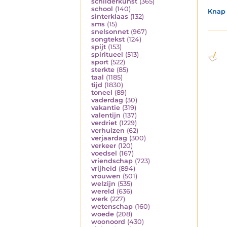
schilderkunst
(365)
school
(140)
Knap 
sinterklaas
(132)
sms
(15)
snelsonnet
(967)
songtekst
(124)
spijt
(153)
spiritueel
(513)
sport
(522)
sterkte
(85)
taal
(1185)
tijd
(1830)
toneel
(89)
vaderdag
(30)
vakantie
(319)
valentijn
(137)
verdriet
(1229)
verhuizen
(62)
verjaardag
(300)
verkeer
(120)
voedsel
(167)
vriendschap
(723)
vrijheid
(894)
vrouwen
(501)
welzijn
(535)
wereld
(636)
werk
(227)
wetenschap
(160)
woede
(208)
woonoord
(430)