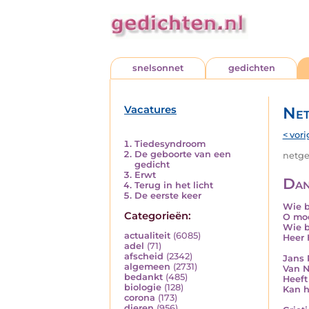
snelsonnet
gedichten
Vacatures
Net
< vori
Tiedesyndroom
De geboorte van een
netged
gedicht
Erwt
Dan
Terug in het licht
De eerste keer
Wie b
Categorieën:
O mo
Wie b
actualiteit
(6085)
Heer 
adel
(71)
afscheid
(2342)
Jans
algemeen
(2731)
Van 
bedankt
(485)
Heeft
biologie
(128)
Kan h
corona
(173)
dieren
(956)