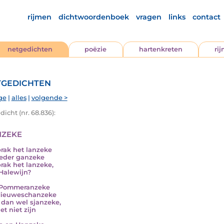
rijmen
dichtwoordenboek
vragen
links
contact
netgedichten
poëzie
hartenkreten
ri
gedichten
ge
|
alles
|
volgende >
icht (nr. 68.836):
zeke
rak het lanzeke
eder ganzeke
rak het lanzeke,
Halewijn?
 Pommeranzeke
Nieuweschanzeke
 dan wel sjanzeke,
et niet zijn