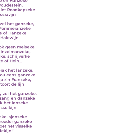
je en Hanzeke
oudestein,
iet Roodkapzeke
bosravijn
 zei het ganzeke,
 Pommeranzeke
je of Hanzeke
Halewijn
 ook geen meiseke
inzelmanzeke,
ke, schrijverke
e of Hein...'
rak het lanzeke,
ou eens ganzeke
op z'n Franzeke,
toort de lijn
,' zei het ganzeke,
 zang en danzeke
ìk het lanzeke
isselkijn
ke, sjanzeke
moeder ganzeke
oet het visselke
dekijn!'