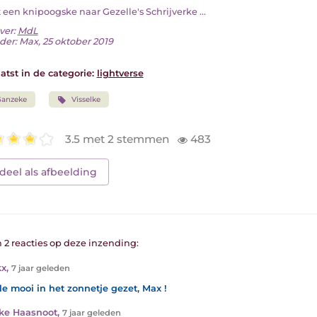
t een knipoogske naar Gezelle's Schrijverke ...
ver:
MdL
der: Max, 25 oktober 2019
atst in de categorie:
lightverse
Ganzeke
Visselke
3.5 met 2 stemmen
483
deel als afbeelding
n 2 reacties op deze inzending:
kx
,
7 jaar geleden
le mooi in het zonnetje gezet, Max !
ke Haasnoot
,
7 jaar geleden