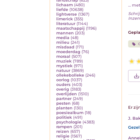
landschap
(623)
lichaam
(480)
... me
liefde
(10638)
Schrij
lightverse
(1367)
Inzen
limerick
(355)
literatuur
(1144)
maatschappij
(1196)
Gepla
mannen
(203)
media
(48)
milieu
(241)
misdaad
(171)
moederdag
(76)
moraal
(507)
muziek
(789)
mystiek
(971)
natuur
(3869)
ollekebolleke
(246)
oorlog
(1037)
ouders
(403)
overig
(3183)
overlijden
(1510)
partner
(249)
pesten
(68)
Er zij
planten
(130)
poesiealbum
(18)
politiek
(491)
J. Ba
psychologie
(4383)
rampen
(201)
Gezel
reizen
(657)
religie
(1567)
Anne