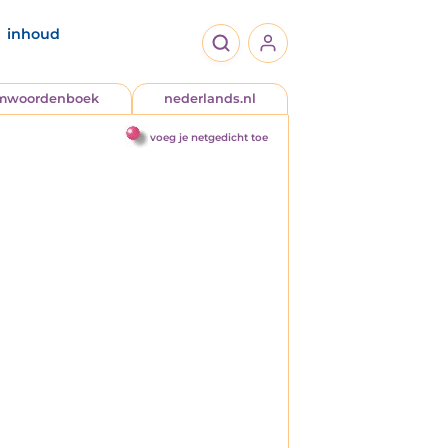
inhoud
jmwoordenboek
nederlands.nl
voeg je netgedicht toe