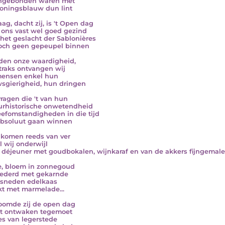
engebonden waren met
oningsblauw dun lint
ag, dacht zij, is 't Open dag
s ons vast wel goed gezind
het geslacht der Sablonières
toch geen gepeupel binnen
en onze waardigheid,
traks ontvangen wij
mensen enkel hun
sgierigheid, hun dringen
ragen die 't van hun
urhistorische onwetendheid
eefomstandigheden in die tijd
bsoluut gaan winnen
 komen reeds van ver
l wij onderwijl
t déjeuner met goudbokalen, wijnkaraf en van de akkers fijngemal
, bloem in zonnegoud
ederd met gekarnde
esneden edelkaas
t met marmelade...
oomde zij de open dag
et ontwaken tegemoet
es van legerstede