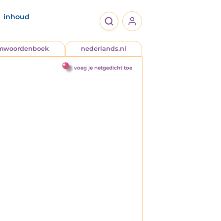
inhoud
jmwoordenboek
nederlands.nl
voeg je netgedicht toe