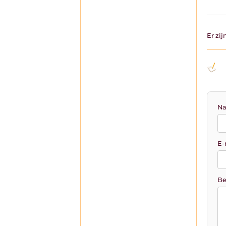
Er zi
Na
E-
Be