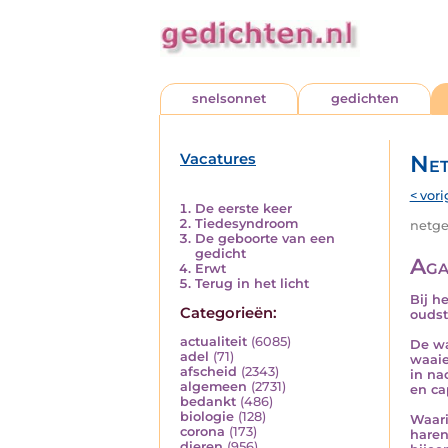
snelsonnet
gedichten
Vacatures
Net
< vori
De eerste keer
Tiedesyndroom
netged
De geboorte van een
gedicht
Aga
Erwt
Terug in het licht
Bij h
Categorieën:
oudst
actualiteit
(6085)
De wa
adel
(71)
waaie
afscheid
(2343)
in na
algemeen
(2731)
en ca
bedankt
(486)
biologie
(128)
Waari
corona
(173)
haren
dieren
(956)