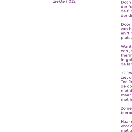
ziekte
(1032)
Doch 
der f
de fi
der d
Door 
van h
en 't
plots
Want 
een j
therm
in go
de la
"O Joo
ziet 
Toe Jo
de op
niet 
maar 
met h
Zo ri
teerb
Haar 
voor 
met g