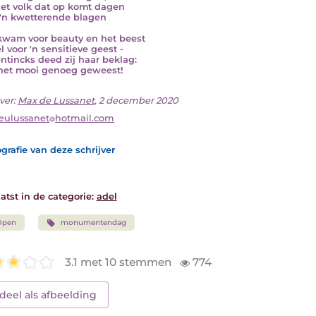
het volk dat op komt dagen
'n kwetterende blagen
wam voor beauty en het beest
l voor 'n sensitieve geest -
ntincks deed zij haar beklag:
 het mooi genoeg geweest!
ver:
Max de Lussanet
, 2 december 2020
eulussanet
hotmail.com
grafie van deze schrijver
atst in de categorie:
adel
Open
monumentendag
3.1 met 10 stemmen
774
deel als afbeelding