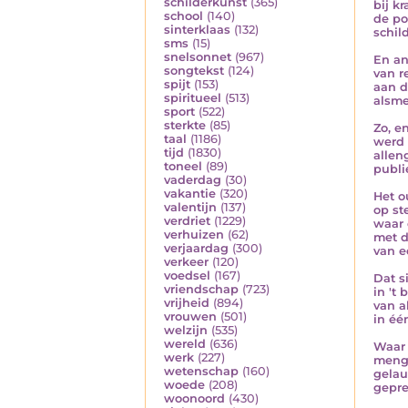
schilderkunst
(365)
bij k
school
(140)
de p
sinterklaas
(132)
schil
sms
(15)
snelsonnet
(967)
En an
songtekst
(124)
van r
spijt
(153)
aan d
spiritueel
(513)
alsme
sport
(522)
sterkte
(85)
Zo, e
taal
(1186)
werd 
tijd
(1830)
allen
toneel
(89)
publi
vaderdag
(30)
vakantie
(320)
Het o
valentijn
(137)
op st
verdriet
(1229)
waar 
verhuizen
(62)
met d
verjaardag
(300)
van e
verkeer
(120)
voedsel
(167)
Dat s
vriendschap
(723)
in 't
vrijheid
(894)
van a
vrouwen
(501)
in éé
welzijn
(535)
wereld
(636)
Waar 
werk
(227)
mengd
wetenschap
(160)
gelau
woede
(208)
gepre
woonoord
(430)