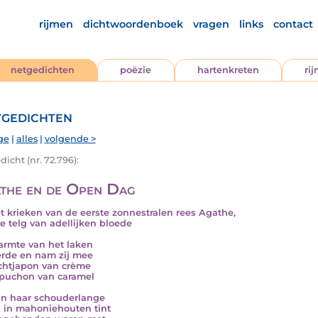
rijmen
dichtwoordenboek
vragen
links
contact
netgedichten
poëzie
hartenkreten
ri
gedichten
ge
|
alles
|
volgende >
icht (nr. 72.796):
the en de Open Dag
et krieken van de eerste zonnestralen rees Agathe,
e telg van adellijken bloede
rmte van het laken
rde en nam zij mee
chtjapon van crème
puchon van caramel
n haar schouderlange
 in mahoniehouten tint