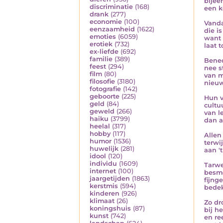
bije
discriminatie
(168)
een k
drank
(277)
economie
(100)
Vanda
eenzaamheid
(1622)
die i
emoties
(6059)
want 
erotiek
(732)
laat 
ex-liefde
(692)
familie
(389)
Bened
feest
(294)
nee s
film
(80)
van 
filosofie
(3180)
nieuw
fotografie
(142)
geboorte
(225)
Hun v
geld
(84)
cultu
geweld
(266)
van l
haiku
(3799)
dan a
heelal
(317)
hobby
(117)
Allen
humor
(1536)
terwij
huwelijk
(281)
aan '
idool
(120)
individu
(1609)
Tarwe
internet
(100)
besm
jaargetijden
(1863)
fijng
kerstmis
(594)
bedek
kinderen
(926)
klimaat
(26)
Zo dr
koningshuis
(87)
bij h
kunst
(742)
en re