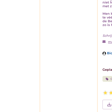
niet 
met z
Men k
te véé
de Be
zo is
Schrij
m
Bio
Gepla