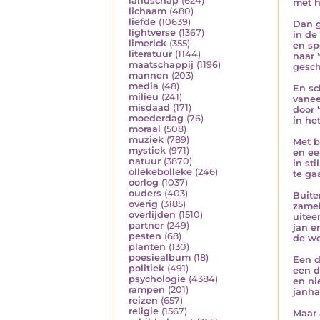
landschap
(624)
met h
lichaam
(480)
liefde
(10639)
Dan g
lightverse
(1367)
in de
limerick
(355)
en sp
literatuur
(1144)
naar 
maatschappij
(1196)
gesch
mannen
(203)
media
(48)
En sc
milieu
(241)
vanee
misdaad
(171)
door 
moederdag
(76)
in he
moraal
(508)
muziek
(789)
Met b
mystiek
(971)
en e
natuur
(3870)
in st
ollekebolleke
(246)
te ga
oorlog
(1037)
ouders
(403)
Buite
overig
(3185)
zamel
overlijden
(1510)
uitee
partner
(249)
jan e
pesten
(68)
de we
planten
(130)
poesiealbum
(18)
Een d
politiek
(491)
een 
psychologie
(4384)
en nie
rampen
(201)
janha
reizen
(657)
religie
(1567)
Maar 