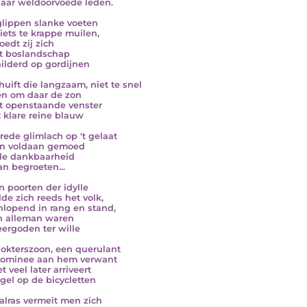
aar weldoorvoede leden.
lippen slanke voeten
 iets te krappe muilen,
oedt zij zich
't boslandschap
ilderd op gordijnen
huift die langzaam, niet te snel
n om daar de zon
't openstaande venster
t klare reine blauw
rede glimlach op 't gelaat
en voldaan gemoed
ille dankbaarheid
an begroeten...
n poorten der idylle
de zich reeds het volk,
nlopend in rang en stand,
n alleman waren
ergoden ter wille
okterszoon, een querulant
dominee aan hem verwant
t veel later arriveert
gel op de bicycletten
alras vermeit men zich