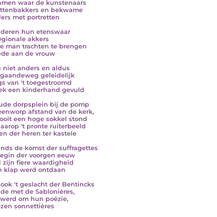
ramen waar de kunstenaars
ottenbakkers en bekwame
ders met portretten
deren hun etenswaar
egionale akkers
e man trachten te brengen
de aan de vrouw
n niet anders en aldus
gaandeweg geleidelijk
gs van 't toegestroomd
ek een kinderhand gevuld
ude dorpsplein bij de pomp
eenworp afstand van de kerk,
ooit een hoge sokkel stond
aarop 't pronte ruiterbeeld
en der heren ter kastele
inds de komst der suffragettes
 begin der voorgen eeuw
l zijn fiere waardigheid
n klap werd ontdaan
ook 't geslacht der Bentincks
e met de Sablonières,
werd om hun poëzie,
zen sonnettières