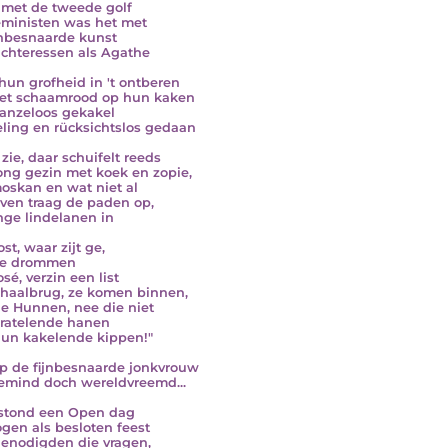
met de tweede golf
eministen was het met
jnbesnaarde kunst
ichteressen als Agathe
hun grofheid in 't ontberen
et schaamrood op hun kaken
 ranzeloos gekakel
eling en rücksichtslos gedaan
zie, daar schuifelt reeds
ong gezin met koek en zopie,
oskan en wat niet al
lven traag de paden op,
nge lindelanen in
st, waar zijt ge,
de drommen
sé, verzin een list
haalbrug, ze komen binnen,
de Hunnen, nee die niet
ratelende hanen
un kakelende kippen!"
ep de fijnbesnaarde jonkvrouw
emind doch wereldvreemd...
stond een Open dag
ogen als besloten feest
enodigden die vragen,