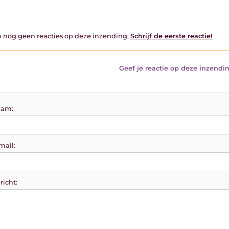
jn nog geen reacties op deze inzending.
Schrijf de eerste reactie!
Geef je reactie op deze inzendin
am:
mail:
richt: