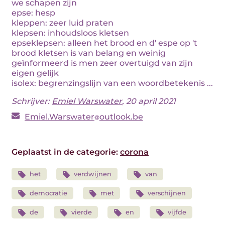
we schapen zijn
epse: hesp
kleppen: zeer luid praten
klepsen: inhoudsloos kletsen
epseklepsen: alleen het brood en d' espe op 't
brood kletsen is van belang en weinig
geïnformeerd is men zeer overtuigd van zijn
eigen gelijk
isolex: begrenzingslijn van een woordbetekenis ...
Schrijver:
Emiel Warswater
, 20 april 2021
Emiel.Warswater
outlook.be
Geplaatst in de categorie:
corona
het
verdwijnen
van
democratie
met
verschijnen
de
vierde
en
vijfde