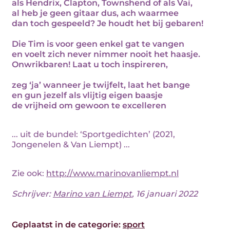
als Hendrix, Clapton, Townshend of als Vai,
al heb je geen gitaar dus, ach waarmee
dan toch gespeeld? Je houdt het bij gebaren!
Die Tim is voor geen enkel gat te vangen
en voelt zich never nimmer nooit het haasje.
Onwrikbaren! Laat u toch inspireren,
zeg ‘ja’ wanneer je twijfelt, laat het bange
en gun jezelf als vlijtig eigen baasje
de vrijheid om gewoon te excelleren
... uit de bundel: ‘Sportgedichten’ (2021,
Jongenelen & Van Liempt) ...
Zie ook:
http://www.marinovanliempt.nl
Schrijver:
Marino van Liempt
, 16 januari 2022
Geplaatst in de categorie:
sport