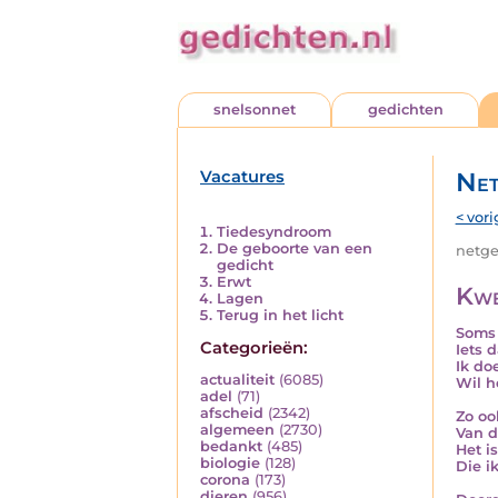
snelsonnet
gedichten
Vacatures
Net
< vori
Tiedesyndroom
De geboorte van een
netged
gedicht
Erwt
Kwe
Lagen
Terug in het licht
Soms 
Categorieën:
Iets 
Ik do
actualiteit
(6085)
Wil h
adel
(71)
afscheid
(2342)
Zo oo
algemeen
(2730)
Van d
bedankt
(485)
Het is
biologie
(128)
Die i
corona
(173)
dieren
(956)