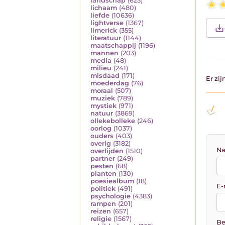
landschap
(623)
lichaam
(480)
liefde
(10636)
lightverse
(1367)
limerick
(355)
literatuur
(1144)
maatschappij
(1196)
mannen
(203)
media
(48)
milieu
(241)
misdaad
(171)
Er zi
moederdag
(76)
moraal
(507)
muziek
(789)
mystiek
(971)
natuur
(3869)
ollekebolleke
(246)
oorlog
(1037)
ouders
(403)
overig
(3182)
Na
overlijden
(1510)
partner
(249)
pesten
(68)
planten
(130)
poesiealbum
(18)
E-
politiek
(491)
psychologie
(4383)
rampen
(201)
reizen
(657)
religie
(1567)
Be