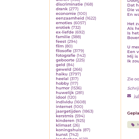
Doorg
discriminatie
(168)
Dat h
drank
(277)
Die v
economie
(100)
En wa
eenzaamheid
(1622)
emoties
(6057)
Het z
erotiek
(732)
Als h
ex-liefde
(692)
Is he
familie
(388)
Boven
feest
(294)
film
(80)
U mer
filosofie
(3179)
Een v
fotografie
(142)
Mij i
geboorte
(225)
Ik zo
geld
(84)
geweld
(266)
haiku
(3797)
heelal
(317)
Zie o
hobby
(117)
humor
(1536)
Schrij
huwelijk
(281)
ju
idool
(120)
individu
(1608)
internet
(100)
jaargetijden
(1863)
Gepla
kerstmis
(594)
kinderen
(925)
klimaat
(26)
koningshuis
(87)
kunst
(742)