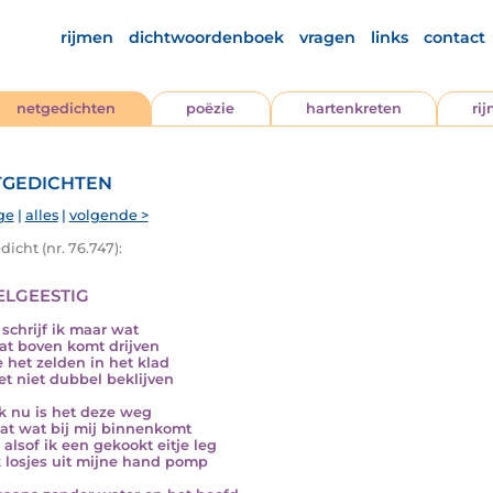
rijmen
dichtwoordenboek
vragen
links
contact
netgedichten
poëzie
hartenkreten
ri
gedichten
ge
|
alles
|
volgende >
icht (nr. 76.747):
lgeestig
schrijf ik maar wat
dat boven komt drijven
e het zelden in het klad
et niet dubbel beklijven
k nu is het deze weg
at wat bij mij binnenkomt
 alsof ik een gekookt eitje leg
k losjes uit mijne hand pomp