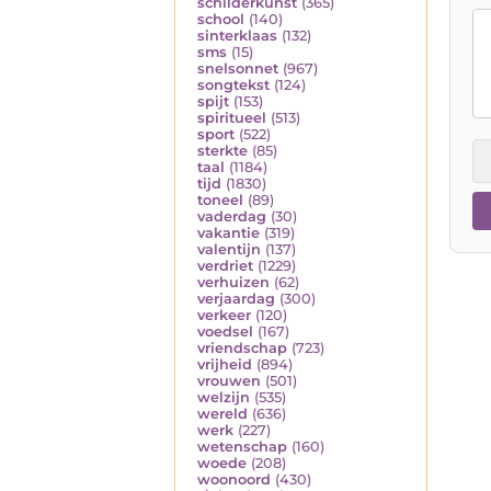
schilderkunst
(365)
school
(140)
sinterklaas
(132)
sms
(15)
snelsonnet
(967)
songtekst
(124)
spijt
(153)
spiritueel
(513)
sport
(522)
sterkte
(85)
taal
(1184)
tijd
(1830)
toneel
(89)
vaderdag
(30)
vakantie
(319)
valentijn
(137)
verdriet
(1229)
verhuizen
(62)
verjaardag
(300)
verkeer
(120)
voedsel
(167)
vriendschap
(723)
vrijheid
(894)
vrouwen
(501)
welzijn
(535)
wereld
(636)
werk
(227)
wetenschap
(160)
woede
(208)
woonoord
(430)