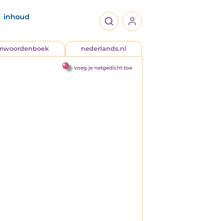
inhoud
jmwoordenboek
nederlands.nl
voeg je netgedicht toe