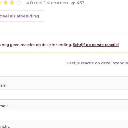
4.0 met 1 stemmen
433
deel als afbeelding
jn nog geen reacties op deze inzending.
Schrijf de eerste reactie!
Geef je reactie op deze inzendin
am:
mail:
richt: