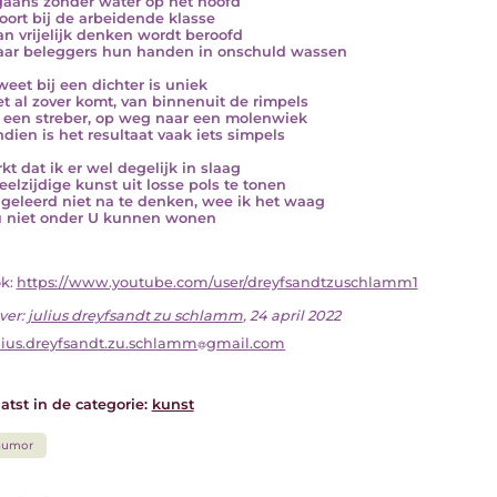
aans zonder water op het hoofd
oort bij de arbeidende klasse
an vrijelijk denken wordt beroofd
ar beleggers hun handen in onschuld wassen
weet bij een dichter is uniek
et al zover komt, van binnenuit de rimpels
t een streber, op weg naar een molenwiek
dien is het resultaat vaak iets simpels
kt dat ik er wel degelijk in slaag
eelzijdige kunst uit losse pols te tonen
s geleerd niet na te denken, wee ik het waag
u niet onder U kunnen wonen
ok:
https://www.youtube.com/user/dreyfsandtzuschlamm1
ver:
julius dreyfsandt zu schlamm
, 24 april 2022
lius.dreyfsandt.zu.schlamm
gmail.com
atst in de categorie:
kunst
humor