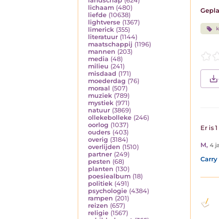
landschap
(624)
lichaam
(480)
Gepla
liefde
(10638)
lightverse
(1367)
k
limerick
(355)
literatuur
(1144)
maatschappij
(1196)
mannen
(203)
media
(48)
milieu
(241)
misdaad
(171)
moederdag
(76)
moraal
(507)
muziek
(789)
mystiek
(971)
natuur
(3869)
ollekebolleke
(246)
oorlog
(1037)
Er is 
ouders
(403)
overig
(3184)
M
,
4 j
overlijden
(1510)
partner
(249)
Carry 
pesten
(68)
planten
(130)
poesiealbum
(18)
politiek
(491)
psychologie
(4384)
rampen
(201)
reizen
(657)
religie
(1567)