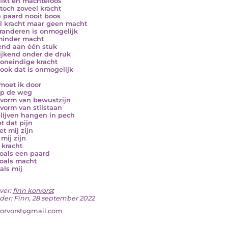
ikt en machteloos
toch zoveel kracht
n paard nooit boos
l kracht maar geen macht
eranderen is onmogelijk
minder macht
nd aan één stuk
jkend onder de druk
oneindige kracht
ook dat is onmogelijk
moet ik door
op de weg
 vorm van bewustzijn
 vorm van stilstaan
blijven hangen in pech
t dat pijn
et mij zijn
 mij zijn
 kracht
zoals een paard
zoals macht
als mij
ver:
finn korvorst
der: Finn, 28 september 2022
korvorst
gmail.com