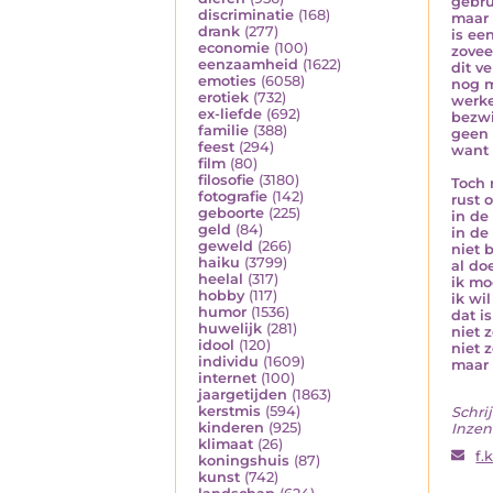
gebru
discriminatie
(168)
maar 
drank
(277)
is ee
economie
(100)
zovee
eenzaamheid
(1622)
dit v
emoties
(6058)
nog 
erotiek
(732)
werke
ex-liefde
(692)
bezwi
familie
(388)
geen 
feest
(294)
want 
film
(80)
filosofie
(3180)
Toch 
fotografie
(142)
rust 
geboorte
(225)
in de
geld
(84)
in de
geweld
(266)
niet 
haiku
(3799)
al doe
heelal
(317)
ik mo
hobby
(117)
ik wil
humor
(1536)
dat is
huwelijk
(281)
niet 
idool
(120)
niet 
individu
(1609)
maar 
internet
(100)
jaargetijden
(1863)
kerstmis
(594)
Schrij
kinderen
(925)
Inzen
klimaat
(26)
f.
koningshuis
(87)
kunst
(742)