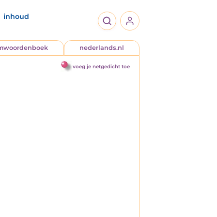
inhoud
jmwoordenboek
nederlands.nl
voeg je netgedicht toe