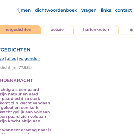
rijmen
dichtwoordenboek
vragen
links
contact
netgedichten
poëzie
hartenkreten
ri
gedichten
ge
|
alles
|
volgende >
icht (nr. 77.932):
rdenkracht
achtig als een paard
 zijn natuur en aard
n paard echt zo sterk
komt zijn kracht vandaan
t geloof en een kerk
 kracht gelijk aan voldaan
 een paard zich voldaan
zijn kracht altijd aan
t wanneer er vraag naar is