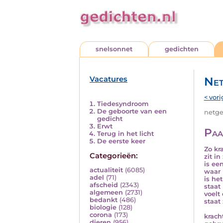
snelsonnet
gedichten
Vacatures
Net
< vori
Tiedesyndroom
De geboorte van een
netged
gedicht
Erwt
Paa
Terug in het licht
De eerste keer
Zo kr
Categorieën:
zit in
is ee
actualiteit
(6085)
waar 
adel
(71)
is he
afscheid
(2343)
staat
algemeen
(2731)
voelt
bedankt
(486)
staat 
biologie
(128)
corona
(173)
krach
dieren
(956)