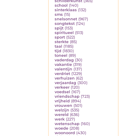
schilderkunst
(365)
school
(140)
sinterklaas
(132)
sms
(15)
snelsonnet
(967)
songtekst
(124)
spijt
(153)
spiritueel
(513)
sport
(522)
sterkte
(85)
taal
(1185)
tijd
(1830)
toneel
(89)
vaderdag
(30)
vakantie
(319)
valentijn
(137)
verdriet
(1229)
verhuizen
(62)
verjaardag
(300)
verkeer
(120)
voedsel
(167)
vriendschap
(723)
vrijheid
(894)
vrouwen
(501)
welzijn
(535)
wereld
(636)
werk
(227)
wetenschap
(160)
woede
(208)
woonoord
(430)