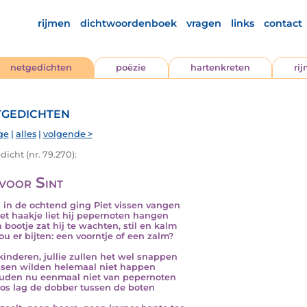
rijmen
dichtwoordenboek
vragen
links
contact
netgedichten
poëzie
hartenkreten
ri
gedichten
ge
|
alles
|
volgende >
icht (nr. 79.270):
 voor Sint
 in de ochtend ging Piet vissen vangen
et haakje liet hij pepernoten hangen
n bootje zat hij te wachten, stil en kalm
ou er bijten: een voorntje of een zalm?
 kinderen, jullie zullen het wel snappen
ssen wilden helemaal niet happen
uden nu eenmaal niet van pepernoten
oos lag de dobber tussen de boten