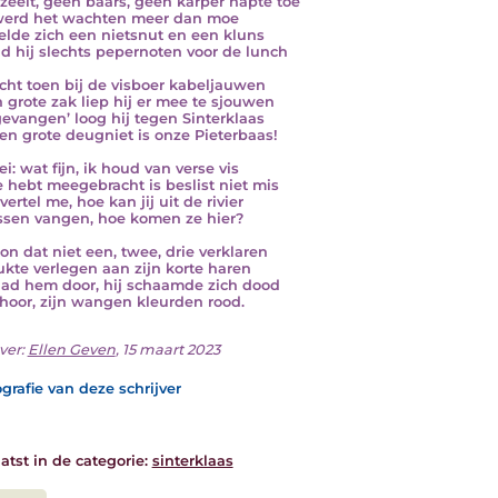
zeelt, geen baars, geen karper hapte toe
werd het wachten meer dan moe
oelde zich een nietsnut en een kluns
d hij slechts pepernoten voor de lunch
ocht toen bij de visboer kabeljauwen
jn grote zak liep hij er mee te sjouwen
 gevangen’ loog hij tegen Sinterklaas
en grote deugniet is onze Pieterbaas!
ei: wat fijn, ik houd van verse vis
e hebt meegebracht is beslist niet mis
ertel me, hoe kan jij uit de rivier
ssen vangen, hoe komen ze hier?
kon dat niet een, twee, drie verklaren
ukte verlegen aan zijn korte haren
had hem door, hij schaamde zich dood
 hoor, zijn wangen kleurden rood.
ver:
Ellen Geven
, 15 maart 2023
grafie van deze schrijver
atst in de categorie:
sinterklaas