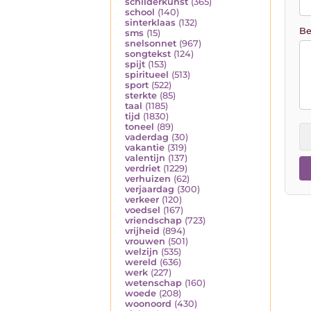
schilderkunst
(365)
school
(140)
sinterklaas
(132)
Be
sms
(15)
snelsonnet
(967)
songtekst
(124)
spijt
(153)
spiritueel
(513)
sport
(522)
sterkte
(85)
taal
(1185)
tijd
(1830)
toneel
(89)
vaderdag
(30)
vakantie
(319)
valentijn
(137)
verdriet
(1229)
verhuizen
(62)
verjaardag
(300)
verkeer
(120)
voedsel
(167)
vriendschap
(723)
vrijheid
(894)
vrouwen
(501)
welzijn
(535)
wereld
(636)
werk
(227)
wetenschap
(160)
woede
(208)
woonoord
(430)