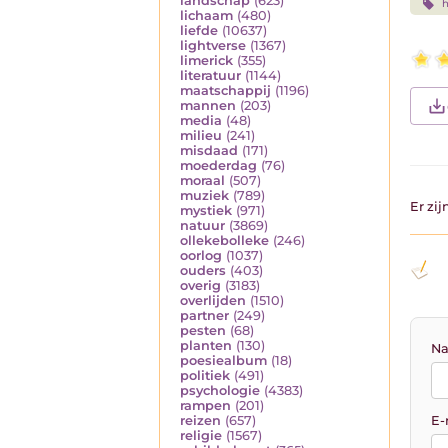
landschap
(623)
lichaam
(480)
liefde
(10637)
lightverse
(1367)
limerick
(355)
literatuur
(1144)
maatschappij
(1196)
mannen
(203)
media
(48)
milieu
(241)
misdaad
(171)
moederdag
(76)
moraal
(507)
muziek
(789)
Er zi
mystiek
(971)
natuur
(3869)
ollekebolleke
(246)
oorlog
(1037)
ouders
(403)
overig
(3183)
overlijden
(1510)
partner
(249)
pesten
(68)
planten
(130)
Na
poesiealbum
(18)
politiek
(491)
psychologie
(4383)
rampen
(201)
E-
reizen
(657)
religie
(1567)