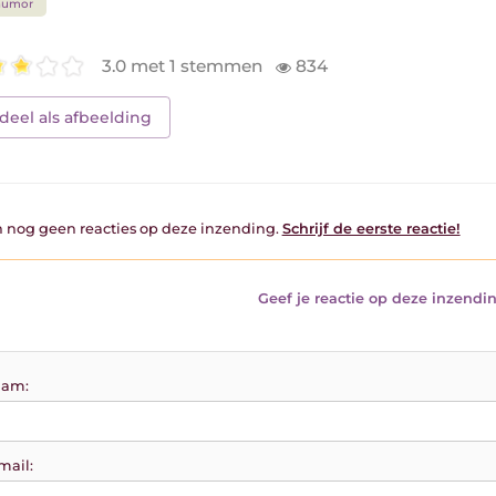
humor
3.0 met 1 stemmen
834
deel als afbeelding
jn nog geen reacties op deze inzending.
Schrijf de eerste reactie!
Geef je reactie op deze inzendin
am:
mail: