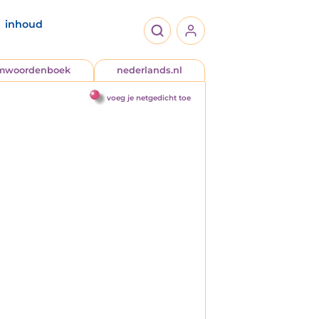
inhoud
jmwoordenboek
nederlands.nl
voeg je netgedicht toe