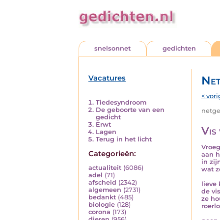
snelsonnet
gedichten
Vacatures
Net
< vori
Tiedesyndroom
De geboorte van een
netged
gedicht
Erwt
Vis
Lagen
Terug in het licht
Vroeg
Categorieën:
aan h
in zij
actualiteit
(6086)
wat z
adel
(71)
afscheid
(2342)
lieve
algemeen
(2731)
de vi
bedankt
(485)
ze ho
biologie
(128)
roerl
corona
(173)
dieren
(956)