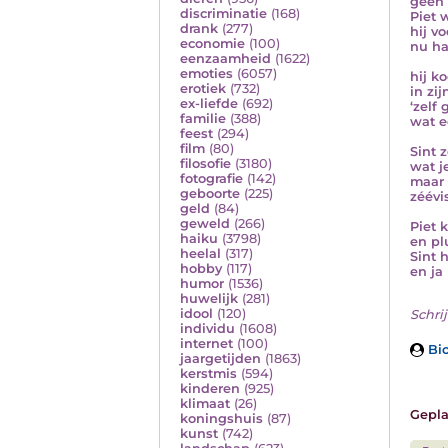
geen 
discriminatie
(168)
Piet 
drank
(277)
hij v
economie
(100)
nu ha
eenzaamheid
(1622)
emoties
(6057)
hij k
erotiek
(732)
in zi
ex-liefde
(692)
‘zelf
familie
(388)
wat e
feest
(294)
film
(80)
Sint z
filosofie
(3180)
wat j
fotografie
(142)
maar v
geboorte
(225)
zéévi
geld
(84)
geweld
(266)
Piet 
haiku
(3798)
en pl
heelal
(317)
Sint 
hobby
(117)
en ja
humor
(1536)
huwelijk
(281)
idool
(120)
Schrij
individu
(1608)
internet
(100)
Bio
jaargetijden
(1863)
kerstmis
(594)
kinderen
(925)
klimaat
(26)
Gepla
koningshuis
(87)
kunst
(742)