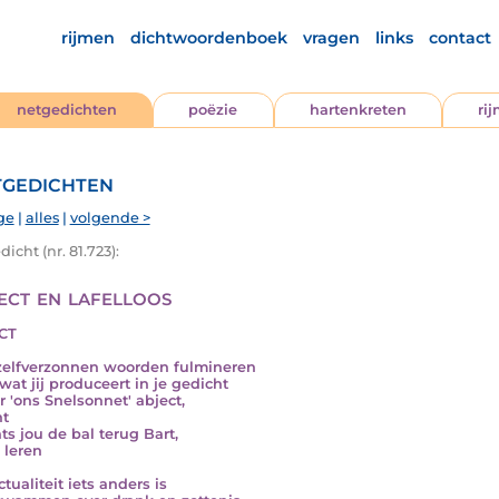
rijmen
dichtwoordenboek
vragen
links
contact
netgedichten
poëzie
hartenkreten
ri
gedichten
ge
|
alles
|
volgende >
icht (nr. 81.723):
ect en lafelloos
CT
zelfverzonnen woorden fulmineren
wat jij produceert in je gedicht
r 'ons Snelsonnet' abject,
ht
ts jou de bal terug Bart,
 leren
tualiteit iets anders is