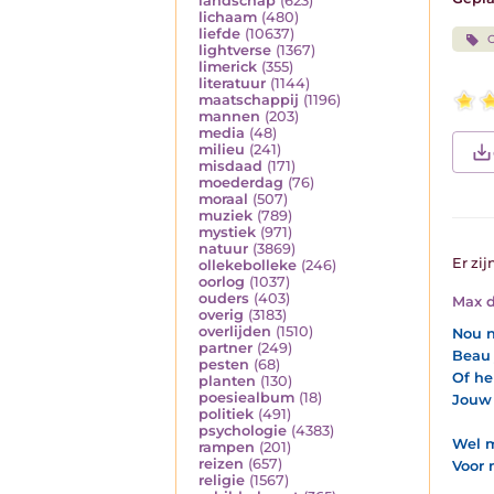
landschap
(623)
lichaam
(480)
liefde
(10637)
lightverse
(1367)
limerick
(355)
literatuur
(1144)
maatschappij
(1196)
mannen
(203)
media
(48)
milieu
(241)
misdaad
(171)
moederdag
(76)
moraal
(507)
muziek
(789)
mystiek
(971)
natuur
(3869)
Er zij
ollekebolleke
(246)
oorlog
(1037)
ouders
(403)
Max d
overig
(3183)
overlijden
(1510)
Nou n
partner
(249)
Beau 
pesten
(68)
Of he
planten
(130)
poesiealbum
(18)
Jouw 
politiek
(491)
psychologie
(4383)
Wel m
rampen
(201)
reizen
(657)
Voor 
religie
(1567)