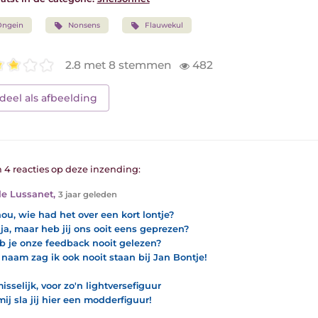
Ongein
Nonsens
Flauwekul
2.8 met 8 stemmen
482
deel als afbeelding
n 4 reacties op deze inzending:
e Lussanet
,
3 jaar geleden
ou, wie had het over een kort lontje?
ja, maar heb jij ons ooit eens geprezen?
b je onze feedback nooit gelezen?
naam zag ik ook nooit staan bij Jan Bontje!
isselijk, voor zo'n lightversefiguur
mij sla jij hier een modderfiguur!