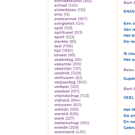
schilderkunst
(365)
Bart 
school
(140)
sinterklaas
(132)
ENJ
sms
(15)
snelsonnet
(967)
Een s
songtekst
(124)
spijt
(153)
Van r
spiritueel
(513)
Het b
sport
(522)
De re
sterkte
(85)
taal
(1185)
tijd
(1830)
Ik zo
toneel
(89)
Het w
vaderdag
(30)
vakantie
(319)
valentijn
(137)
Beau 
verdriet
(1229)
verhuizen
(62)
Supèr
verjaardag
(300)
verkeer
(120)
Bart 
voedsel
(167)
vriendschap
(723)
VEEL
vrijheid
(894)
vrouwen
(501)
welzijn
(535)
Het M
wereld
(636)
De an
werk
(227)
En vo
wetenschap
(160)
woede
(208)
Gebru
woonoord
(430)