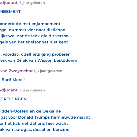
Adjudant
,
3 jaar geleden
AMBEMENT
onnettette met enjambement
egel nummer vier naar distichon!
lijkt wel dat de leek die dit verzon
gels van het snelsonnet niet kent
u, voordat ik zelf iets ging proberen
erk van Driek van Wissen bestuderen
van Zweymeltael
,
3 jaar geleden
 Bart! Merci!
Adjudant
,
3 jaar geleden
 DREIGINGEN
idden-Oosten en de Oekraïne
gst voor Donald Trumps hernieuwde macht
or het kabinet dat ons hier wacht
ik van aardgas, diesel en benzine