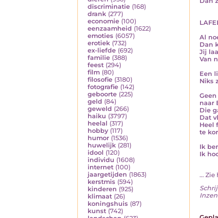
Dan z
discriminatie
(168)
drank
(277)
economie
(100)
LAFE
eenzaamheid
(1622)
emoties
(6057)
Al no
erotiek
(732)
Dan k
ex-liefde
(692)
Jij la
familie
(388)
Van n
feest
(294)
film
(80)
Een l
filosofie
(3180)
Niks 
fotografie
(142)
geboorte
(225)
Geen 
geld
(84)
naar 
geweld
(266)
Die g
haiku
(3797)
Dat v
heelal
(317)
Heel 
hobby
(117)
te kor
humor
(1536)
huwelijk
(281)
Ik be
idool
(120)
Ik ho
individu
(1608)
internet
(100)
jaargetijden
(1863)
... Z
kerstmis
(594)
Schrij
kinderen
(925)
Inzen
klimaat
(26)
koningshuis
(87)
kunst
(742)
Gepla