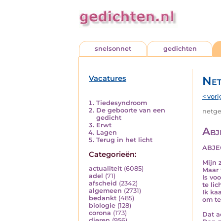
snelsonnet
gedichten
Vacatures
Net
< vori
Tiedesyndroom
De geboorte van een
netged
gedicht
Erwt
Abj
Lagen
Terug in het licht
ABJE
Categorieën:
Mijn 
actualiteit
(6085)
Maar 
adel
(71)
Is voo
afscheid
(2342)
te lic
algemeen
(2731)
Ik kaa
bedankt
(485)
om te
biologie
(128)
corona
(173)
Dat ac
dieren
(956)