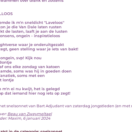
wammen over drank en zottenis
LLOOS
emde ik m'n sneldicht "Laveloos"
on je die Van Dale laten rusten
akt de lasten, laaft je aan de lusten
onsens, ongein - inspiratieloos
ightverse waar je onderuitgezakt
zegt, geen stelling waar je iets van bakt!
ongein, svp! Kijk nou
Bontje
af ons elke zondag van katoen
lamde, soms was hij in goeden doen
fanatiek, soms met een
t lontje
n m'n ei nu kwijt, het is gelegd
op dat iemand hier nog iets op zegt!
ie het snelsonnet van Bart Adjudant van zaterdag jongstleden (en met n
ver:
Beau van Zweymeltael
der: Maxim, 6 januari 2024
atst in de categorie:
snelsonnet