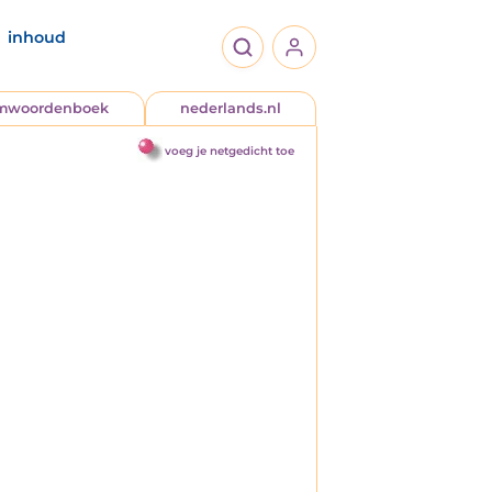
inhoud
jmwoordenboek
nederlands.nl
voeg je netgedicht toe