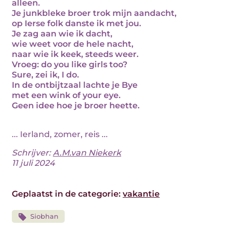
alleen.
Je junkbleke broer trok mijn aandacht,
op Ierse folk danste ik met jou.
Je zag aan wie ik dacht,
wie weet voor de hele nacht,
naar wie ik keek, steeds weer.
Vroeg: do you like girls too?
Sure, zei ik, I do.
In de ontbijtzaal lachte je Bye
met een wink of your eye.
Geen idee hoe je broer heette.
... Ierland, zomer, reis ...
Schrijver:
A.M.van Niekerk
11 juli 2024
Geplaatst in de categorie:
vakantie
Siobhan