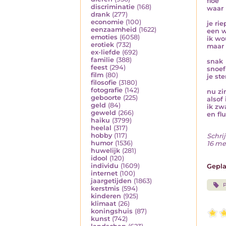
floe
discriminatie
(168)
waar 
drank
(277)
economie
(100)
je ri
eenzaamheid
(1622)
een w
emoties
(6058)
ik wo
erotiek
(732)
maar 
ex-liefde
(692)
familie
(388)
snak
feest
(294)
snoef
film
(80)
je st
filosofie
(3180)
fotografie
(142)
nu zi
geboorte
(225)
alsof 
geld
(84)
ik zw
geweld
(266)
en flu
haiku
(3799)
heelal
(317)
hobby
(117)
Schrij
humor
(1536)
16 me
huwelijk
(281)
idool
(120)
individu
(1609)
Gepla
internet
(100)
jaargetijden
(1863)
P
kerstmis
(594)
kinderen
(925)
klimaat
(26)
koningshuis
(87)
kunst
(742)