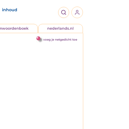
inhoud
jmwoordenboek
nederlands.nl
voeg je netgedicht toe