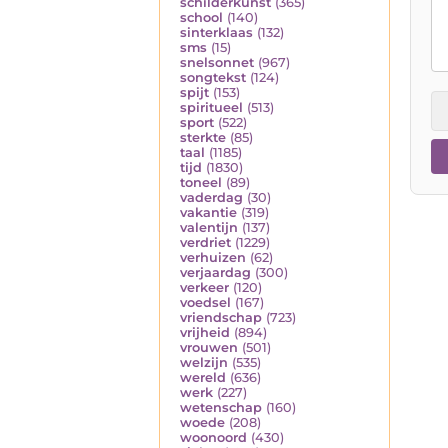
schilderkunst
(365)
school
(140)
sinterklaas
(132)
sms
(15)
snelsonnet
(967)
songtekst
(124)
spijt
(153)
spiritueel
(513)
sport
(522)
sterkte
(85)
taal
(1185)
tijd
(1830)
toneel
(89)
vaderdag
(30)
vakantie
(319)
valentijn
(137)
verdriet
(1229)
verhuizen
(62)
verjaardag
(300)
verkeer
(120)
voedsel
(167)
vriendschap
(723)
vrijheid
(894)
vrouwen
(501)
welzijn
(535)
wereld
(636)
werk
(227)
wetenschap
(160)
woede
(208)
woonoord
(430)