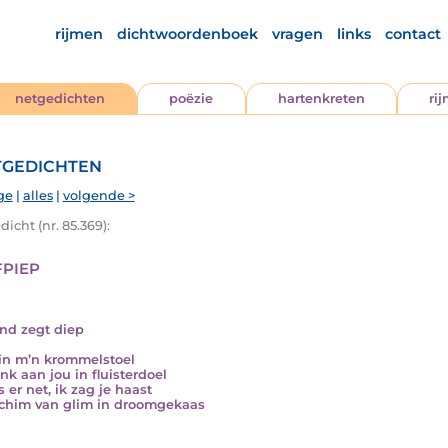
rijmen
dichtwoordenboek
vragen
links
contact
netgedichten
poëzie
hartenkreten
ri
gedichten
ge
|
alles
|
volgende >
icht (nr. 85.369):
fpiep
nd zegt diep
t in m’n krommelstoel
nk aan jou in fluisterdoel
 er net, ik zag je haast
chim van glim in droomgekaas