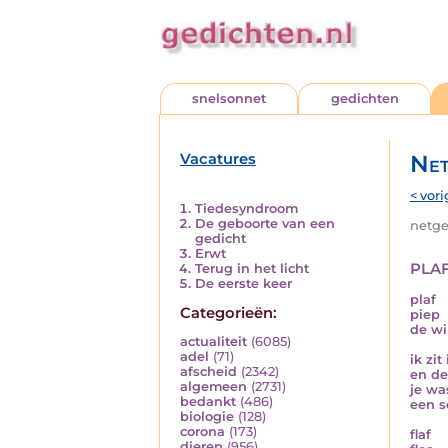
snelsonnet
gedichten
Vacatures
Net
< vori
Tiedesyndroom
De geboorte van een
netged
gedicht
Erwt
pla
Terug in het licht
De eerste keer
plaf
Categorieën:
piep
de wi
actualiteit
(6085)
adel
(71)
ik zi
afscheid
(2342)
en de
algemeen
(2731)
je was
bedankt
(486)
een s
biologie
(128)
corona
(173)
flaf
dieren
(956)