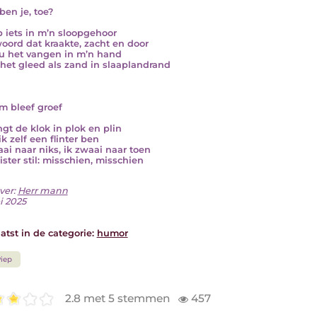
ben je, toe?
ep iets in m’n sloopgehoor
oord dat kraakte, zacht en door
u het vangen in m’n hand
het gleed als zand in slaaplandrand
em bleef groef
ngt de klok in plok en plin
ik zelf een flinter ben
aai naar niks, ik zwaai naar toen
ister stil: misschien, misschien
ver:
Herr mann
i 2025
atst in de categorie:
humor
iep
2.8 met 5 stemmen
457