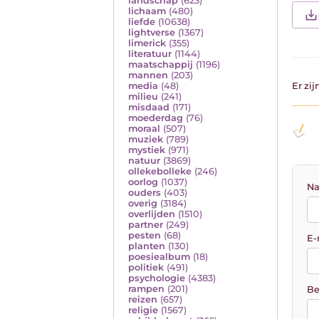
landschap
(623)
lichaam
(480)
liefde
(10638)
lightverse
(1367)
limerick
(355)
literatuur
(1144)
maatschappij
(1196)
mannen
(203)
media
(48)
Er zi
milieu
(241)
misdaad
(171)
moederdag
(76)
moraal
(507)
muziek
(789)
mystiek
(971)
natuur
(3869)
ollekebolleke
(246)
oorlog
(1037)
Na
ouders
(403)
overig
(3184)
overlijden
(1510)
partner
(249)
pesten
(68)
E-
planten
(130)
poesiealbum
(18)
politiek
(491)
psychologie
(4383)
rampen
(201)
Be
reizen
(657)
religie
(1567)