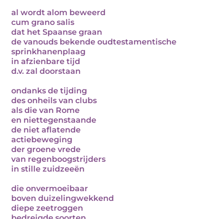
al wordt alom beweerd
cum grano salis
dat het Spaanse graan
de vanouds bekende oudtestamentische
sprinkhanenplaag
in afzienbare tijd
d.v. zal doorstaan
ondanks de tijding
des onheils van clubs
als die van Rome
en niettegenstaande
de niet aflatende
actiebeweging
der groene vrede
van regenboogstrijders
in stille zuidzeeën
die onvermoeibaar
boven duizelingwekkend
diepe zeetroggen
bedreigde soorten