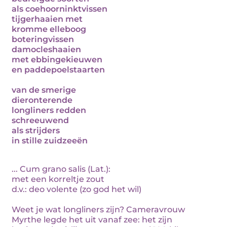
als coehoorninktvissen
tijgerhaaien met
kromme elleboog
boteringvissen
damocleshaaien
met ebbingekieuwen
en paddepoelstaarten
van de smerige
dieronterende
longliners redden
schreeuwend
als strijders
in stille zuidzeeën
... Cum grano salis (Lat.):
met een korreltje zout
d.v.: deo volente (zo god het wil)
Weet je wat longliners zijn? Cameravrouw
Myrthe legde het uit vanaf zee: het zijn