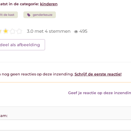
atst in de categorie:
kinderen
it de kast
genderkeuze
3.0 met 4 stemmen
495
deel als afbeelding
jn nog geen reacties op deze inzending.
Schrijf de eerste reactie!
Geef je reactie op deze inzendin
am: