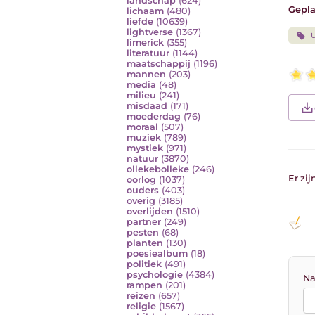
landschap
(624)
Gepla
lichaam
(480)
liefde
(10639)
lightverse
(1367)
U
limerick
(355)
literatuur
(1144)
maatschappij
(1196)
mannen
(203)
media
(48)
milieu
(241)
misdaad
(171)
moederdag
(76)
moraal
(507)
muziek
(789)
mystiek
(971)
natuur
(3870)
ollekebolleke
(246)
Er zi
oorlog
(1037)
ouders
(403)
overig
(3185)
overlijden
(1510)
partner
(249)
pesten
(68)
planten
(130)
poesiealbum
(18)
politiek
(491)
psychologie
(4384)
Na
rampen
(201)
reizen
(657)
religie
(1567)