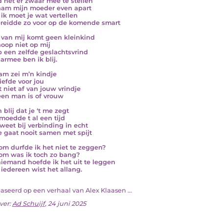
d het er zwaar mee te stellen
am mijn moeder even apart
ik moet je wat vertellen
reidde zo voor op de komende smart
van mij komt geen kleinkind
oop niet op mij
b een zelfde geslachtsvrind
armee ben ik blij.
m zei m’n kindje
iefde voor jou
 niet af van jouw vrindje
 een man is of vrouw
 blij dat je ‘t me zegt
rmoedde t al een tijd
weet bij verbinding in echt
e gaat nooit samen met spijt
m durfde ik het niet te zeggen?
m was ik toch zo bang?
iemand hoefde ik het uit te leggen
iedereen wist het allang.
baseerd op een verhaal van Alex Klaasen ...
ver:
Ad Schuijf
, 24 juni 2025