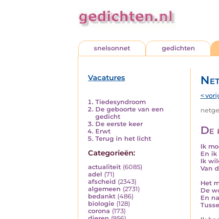
snelsonnet
gedichten
Vacatures
Net
< vori
Tiedesyndroom
De geboorte van een
netged
gedicht
De eerste keer
De 
Erwt
Terug in het licht
Ik mo
Categorieën:
En ik
Ik wi
actualiteit
(6085)
Van d
adel
(71)
afscheid
(2343)
Het 
algemeen
(2731)
De wo
bedankt
(486)
En na
biologie
(128)
Tusse
corona
(173)
dieren
(956)