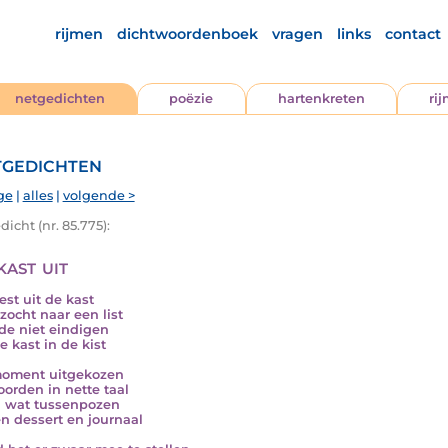
rijmen
dichtwoordenboek
vragen
links
contact
netgedichten
poëzie
hartenkreten
ri
gedichten
ge
|
alles
|
volgende >
icht (nr. 85.775):
kast uit
est uit de kast
 zocht naar een list
lde niet eindigen
e kast in de kist
moment uitgekozen
orden in nette taal
 wat tussenpozen
n dessert en journaal