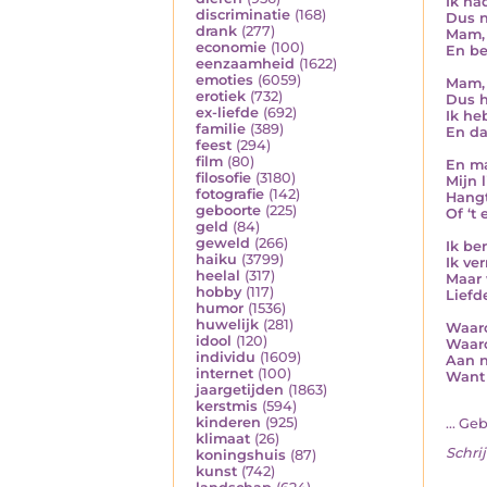
Ik ha
discriminatie
(168)
Dus n
drank
(277)
Mam, 
economie
(100)
En be
eenzaamheid
(1622)
emoties
(6059)
Mam, 
erotiek
(732)
Dus h
ex-liefde
(692)
Ik he
familie
(389)
En da
feest
(294)
film
(80)
En ma
filosofie
(3180)
Mijn l
fotografie
(142)
Hangt
geboorte
(225)
Of ‘t
geld
(84)
geweld
(266)
Ik ben
haiku
(3799)
Ik ve
heelal
(317)
Maar 
hobby
(117)
Liefd
humor
(1536)
huwelijk
(281)
Waaro
idool
(120)
Waaro
individu
(1609)
Aan n
internet
(100)
Want 
jaargetijden
(1863)
kerstmis
(594)
kinderen
(925)
... Ge
klimaat
(26)
Schrij
koningshuis
(87)
kunst
(742)