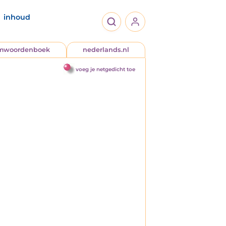
inhoud
jmwoordenboek
nederlands.nl
voeg je netgedicht toe