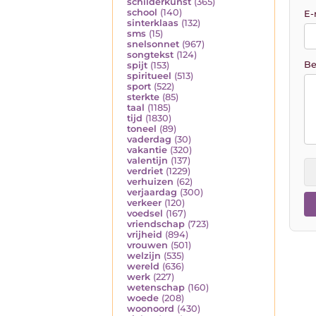
schilderkunst
(365)
school
(140)
E-
sinterklaas
(132)
sms
(15)
snelsonnet
(967)
songtekst
(124)
Be
spijt
(153)
spiritueel
(513)
sport
(522)
sterkte
(85)
taal
(1185)
tijd
(1830)
toneel
(89)
vaderdag
(30)
vakantie
(320)
valentijn
(137)
verdriet
(1229)
verhuizen
(62)
verjaardag
(300)
verkeer
(120)
voedsel
(167)
vriendschap
(723)
vrijheid
(894)
vrouwen
(501)
welzijn
(535)
wereld
(636)
werk
(227)
wetenschap
(160)
woede
(208)
woonoord
(430)