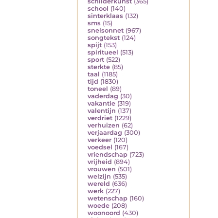
schilderkunst
(365)
school
(140)
sinterklaas
(132)
sms
(15)
snelsonnet
(967)
songtekst
(124)
spijt
(153)
spiritueel
(513)
sport
(522)
sterkte
(85)
taal
(1185)
tijd
(1830)
toneel
(89)
vaderdag
(30)
vakantie
(319)
valentijn
(137)
verdriet
(1229)
verhuizen
(62)
verjaardag
(300)
verkeer
(120)
voedsel
(167)
vriendschap
(723)
vrijheid
(894)
vrouwen
(501)
welzijn
(535)
wereld
(636)
werk
(227)
wetenschap
(160)
woede
(208)
woonoord
(430)