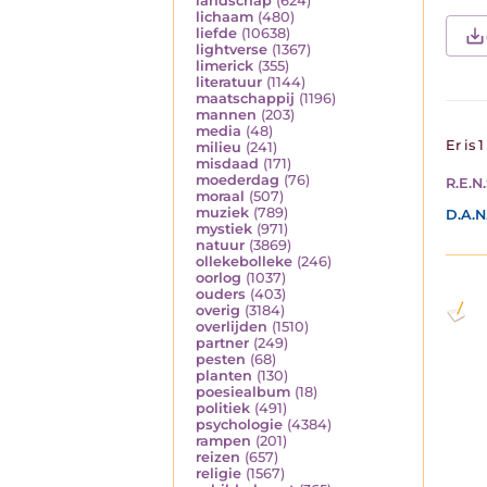
landschap
(624)
lichaam
(480)
liefde
(10638)
lightverse
(1367)
limerick
(355)
literatuur
(1144)
maatschappij
(1196)
mannen
(203)
media
(48)
Er is 
milieu
(241)
misdaad
(171)
moederdag
(76)
R.E.N.
moraal
(507)
muziek
(789)
D.A.N
mystiek
(971)
natuur
(3869)
ollekebolleke
(246)
oorlog
(1037)
ouders
(403)
overig
(3184)
overlijden
(1510)
partner
(249)
pesten
(68)
planten
(130)
poesiealbum
(18)
politiek
(491)
psychologie
(4384)
rampen
(201)
reizen
(657)
religie
(1567)