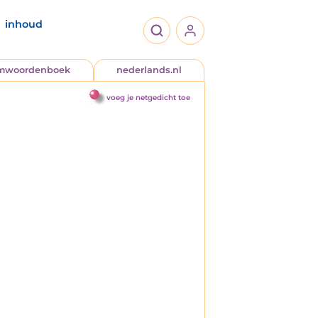
inhoud
jmwoordenboek
nederlands.nl
voeg je netgedicht toe