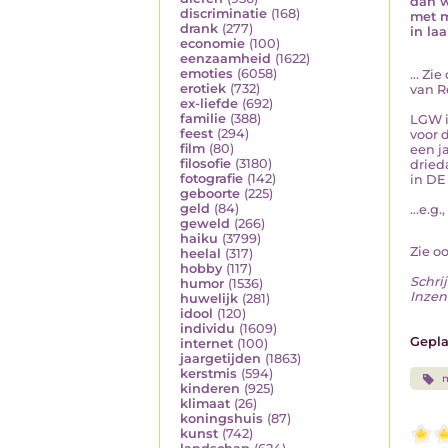
dan 
discriminatie
(168)
met m
drank
(277)
in la
economie
(100)
eenzaamheid
(1622)
emoties
(6058)
... Z
erotiek
(732)
van R
ex-liefde
(692)
familie
(388)
LGW i
feest
(294)
voor 
film
(80)
een j
filosofie
(3180)
dried
fotografie
(142)
in DE
geboorte
(225)
geld
(84)
...e.g.
geweld
(266)
haiku
(3799)
Zie o
heelal
(317)
hobby
(117)
Schrij
humor
(1536)
Inzen
huwelijk
(281)
idool
(120)
individu
(1609)
Gepla
internet
(100)
jaargetijden
(1863)
kerstmis
(594)
m
kinderen
(925)
klimaat
(26)
koningshuis
(87)
kunst
(742)