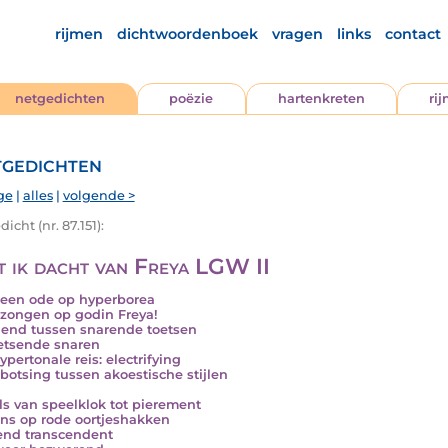
rijmen
dichtwoordenboek
vragen
links
contact
netgedichten
poëzie
hartenkreten
ri
gedichten
ge
|
alles
|
volgende >
icht (nr. 87.151):
 ik dacht van Freya LGW II
..een ode op hyperborea
ezongen op godin Freya!
end tussen snarende toetsen
etsende snaren
ypertonale reis: electrifying
botsing tussen akoestische stijlen
ls van speelklok tot pierement
ns op rode oortjeshakken
nd transcendent