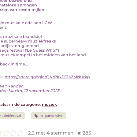
weer bezwerend
ateloze sprongen
arzen van zeven mijlen
ie de muzikale ode aan LGW
ens.
s muzikale brandstof
de superheavy muziekfreaks:
aarlijks terugkerend
aags festival ('Le Guess Who?')
 muziektempel in het midden van het land
, back in time... ...
ok:
https://share.google/QNrRKxPE1aZMNUrkp
ver:
Xander
der: Maxim, 12 november 2025
atst in de categorie:
muziek
uziekfestival
le_guess_who
2.2 met 4 stemmen
285