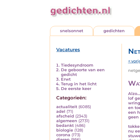
snelsonnet
gedichten
Vacatures
Net
< vori
Tiedesyndroom
De geboorte van een
netged
gedicht
Erwt
Wat
Terug in het licht
De eerste keer
Alzo.
Categorieën:
lof g
wring
actualiteit
(6085)
en to
adel
(71)
een h
afscheid
(2343)
geen 
algemeen
(2731)
bedankt
(486)
tokke
biologie
(128)
nu ee
corona
(173)
stuwe
dieren
(956)