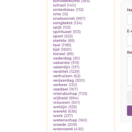
schilderkunst
(365)
school
(140)
sinterklaas
(132)
Na
sms
(15)
snelsonnet
(967)
songtekst
(124)
spijt
(153)
E-
spiritueel
(513)
sport
(522)
sterkte
(85)
taal
(1185)
tijd
(1830)
Be
toneel
(89)
vaderdag
(30)
vakantie
(319)
valentijn
(137)
verdriet
(1229)
verhuizen
(62)
verjaardag
(300)
verkeer
(120)
voedsel
(167)
vriendschap
(723)
vrijheid
(894)
vrouwen
(501)
welzijn
(535)
wereld
(636)
werk
(227)
wetenschap
(160)
woede
(208)
woonoord
(430)