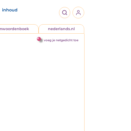
inhoud
jmwoordenboek
nederlands.nl
voeg je netgedicht toe