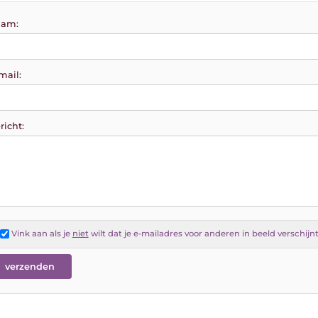
am:
mail:
richt:
Vink aan als je
niet
wilt dat je e-mailadres voor anderen in beeld verschijn