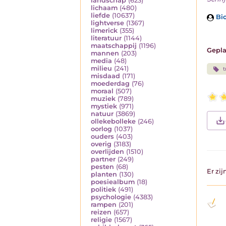
landschap
(623)
lichaam
(480)
liefde
(10637)
Bio
lightverse
(1367)
limerick
(355)
literatuur
(1144)
maatschappij
(1196)
Gepla
mannen
(203)
media
(48)
milieu
(241)
misdaad
(171)
moederdag
(76)
moraal
(507)
muziek
(789)
mystiek
(971)
natuur
(3869)
ollekebolleke
(246)
oorlog
(1037)
ouders
(403)
overig
(3183)
overlijden
(1510)
partner
(249)
pesten
(68)
Er zi
planten
(130)
poesiealbum
(18)
politiek
(491)
psychologie
(4383)
rampen
(201)
reizen
(657)
religie
(1567)