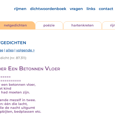
rijmen
dichtwoordenboek
vragen
links
contact
netgedichten
poëzie
hartenkreten
ri
gedichten
ge
|
alles
|
volgende >
icht (nr. 87.311):
er Een Betonnen Vloer
======
===========
 een betonnen vloer,
et kind
k had moeten zijn.
kende mezelf in twee.
n: één die lacht,
die de nacht uitgumt
ipbijten, bedplassen etc.