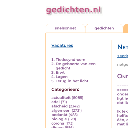
snelsonnet
gedichten
Vacatures
Net
< vori
Tiedesyndroom
De geboorte van een
netged
gedicht
Erwt
Ond
Lagen
Terug in het licht
====
Categorieën:
====
onder
actualiteit
(6085)
ligt h
adel
(71)
dat i
afscheid
(2342)
algemeen
(2731)
Ik te
bedankt
(485)
helfte
biologie
(128)
één, 
corona
(173)
met l
dieren
(956)