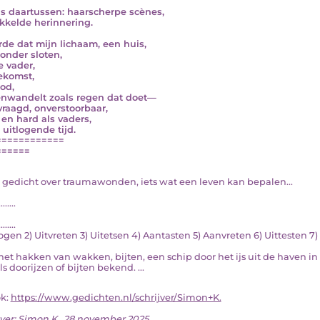
s daartussen: haarscherpe scènes,
kkelde herinnering.
erde dat mijn lichaam, een huis,
onder sloten,
e vader,
ekomst,
od,
nwandelt zoals regen dat doet—
raagd, onverstoorbaar,
 en hard als vaders,
 uitlogende tijd.
============
======
en gedicht over traumawonden, iets wat een leven kan bepalen...
........
........
logen 2) Uitvreten 3) Uitetsen 4) Aantasten 5) Aanvreten 6) Uittesten 
het hakken van wakken, bijten, een schip door het ijs uit de haven in
s doorijzen of bijten bekend. ...
ok:
https://www.gedichten.nl/schrijver/Simon+K.
ver:
Simon K.
, 28 november 2025