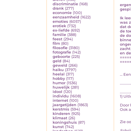
discriminatie
(168)
ergen
drank
(277)
gespi
economie
(100)
eenzaamheid
(1622)
Ik le
emoties
(6057)
was z
erotiek
(732)
dat d
ex-liefde
(692)
de to
familie
(388)
de do
feest
(294)
binne
film
(80)
ongev
filosofie
(3180)
zacht
fotografie
(142)
en de
geboorte
(225)
====
geld
(84)
====
geweld
(266)
haiku
(3797)
heelal
(317)
... E
hobby
(117)
humor
(1536)
............
huwelijk
(281)
idool
(120)
............
individu
(1608)
1) Uit
internet
(100)
jaargetijden
(1863)
Door 
kerstmis
(594)
Ook al
kinderen
(925)
klimaat
(26)
Zie o
koningshuis
(87)
kunst
(742)
Schrij