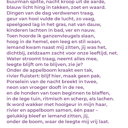
buurman spitte, nacht kroop uit de aarde,
blauw licht hing in takken, zoet en waard.
Dingen van de dag verdwenen traag,
geur van hooi vulde de lucht, zo vaag,
speelgoed lag in het gras, nat van dauw,
kinderen lachten in bad, ver en nauw.
Toen hoorde ik ganzenvleugels slaan,
hoog in de hemel, een leeg en stil waan,
iemand kwam naast mij zitten, jij was het,
dichtbij, zeldzaam zacht voor onze leeftijd, net.
Water stroomt traag, neemt alles mee,
leegte blijft om te blijven, zie je?
Onder de appelboom kraakt een tak,
rivier fluistert: blijf hier, maak geen pak.
Porselein van de nacht breekt in twee,
neon van vroeger dooft in de ree,
en de honden van toen beginnen te blaffen,
in de lege tuin, ritmisch en scherp, als lachen.
Ik word wakker met hooigeur in mijn haar,
rivier en appelboom samen, één paar –
gelukkig bleef er iemand zitten, jij,
onder de boom, waar de leegte mij vrij laat.