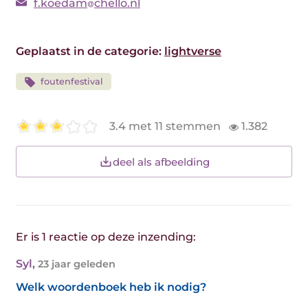
f.koedam
chello.nl
Geplaatst in de categorie:
lightverse
foutenfestival
3.4 met 11 stemmen
1.382
deel als afbeelding
Er is 1 reactie op deze inzending:
Syl
,
23 jaar geleden
Welk woordenboek heb ik nodig?