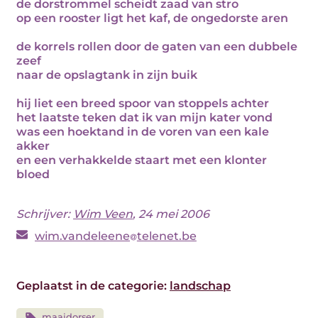
de dorstrommel scheidt zaad van stro
op een rooster ligt het kaf, de ongedorste aren
de korrels rollen door de gaten van een dubbele
zeef
naar de opslagtank in zijn buik
hij liet een breed spoor van stoppels achter
het laatste teken dat ik van mijn kater vond
was een hoektand in de voren van een kale
akker
en een verhakkelde staart met een klonter
bloed
Schrijver:
Wim Veen
, 24 mei 2006
wim.vandeleene
telenet.be
Geplaatst in de categorie:
landschap
maaidorser