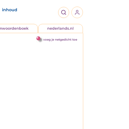
inhoud
jmwoordenboek
nederlands.nl
voeg je netgedicht toe