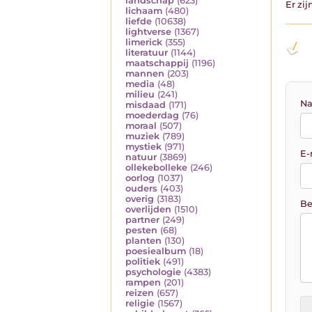
landschap
(623)
Er zi
lichaam
(480)
liefde
(10638)
lightverse
(1367)
limerick
(355)
literatuur
(1144)
maatschappij
(1196)
mannen
(203)
media
(48)
milieu
(241)
Na
misdaad
(171)
moederdag
(76)
moraal
(507)
muziek
(789)
mystiek
(971)
E-
natuur
(3869)
ollekebolleke
(246)
oorlog
(1037)
ouders
(403)
overig
(3183)
Be
overlijden
(1510)
partner
(249)
pesten
(68)
planten
(130)
poesiealbum
(18)
politiek
(491)
psychologie
(4383)
rampen
(201)
reizen
(657)
religie
(1567)