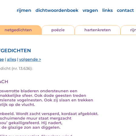
rijmen
dichtwoordenboek
vragen
links
contact
netgedichten
poëzie
hartenkreten
ri
gedichten
ge
|
alles
|
volgende >
icht (nr. 13.636):
ach
osverrotte bladeren ondersteunen een
akkelijke sfeer. Ook dode geesten treden
erslenste vogelnesten. Ook zij slaan en trekken
lijk op de vlucht.
beeld. Wordt zacht versperd, kordaat afgeblokt.
 schuimende muur staat mergzacht
kou’ gekalligrafeerd. Hij nadert,
t de glazige zon aan diggelen.