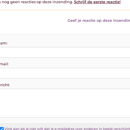
jn nog geen reacties op deze inzending.
Schrijf de eerste reactie!
Geef je reactie op deze inzendin
am:
mail:
richt:
Vink aan als je
niet
wilt dat je e-mailadres voor anderen in beeld verschijn