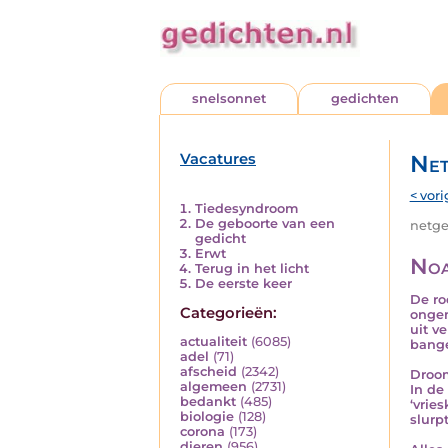
snelsonnet
gedichten
Vacatures
Net
< vori
Tiedesyndroom
De geboorte van een
netged
gedicht
Erwt
No
Terug in het licht
De eerste keer
De ro
Categorieën:
ongem
uit v
actualiteit
(6085)
bange
adel
(71)
afscheid
(2342)
Droom
algemeen
(2731)
In de
bedankt
(485)
‘vries
biologie
(128)
slurp
corona
(173)
dieren
(956)