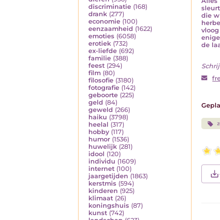
Alles
discriminatie
(168)
sleur
drank
(277)
die w
economie
(100)
herbe
eenzaamheid
(1622)
vloog
emoties
(6058)
enige
erotiek
(732)
de la
ex-liefde
(692)
familie
(388)
feest
(294)
Schrij
film
(80)
fr
filosofie
(3180)
fotografie
(142)
geboorte
(225)
geld
(84)
Gepla
geweld
(266)
haiku
(3798)
heelal
(317)
hobby
(117)
humor
(1536)
huwelijk
(281)
idool
(120)
individu
(1609)
internet
(100)
jaargetijden
(1863)
kerstmis
(594)
kinderen
(925)
klimaat
(26)
koningshuis
(87)
kunst
(742)