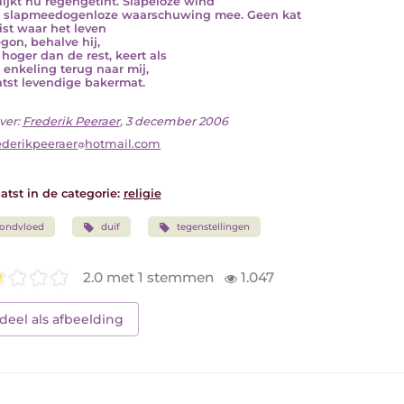
 lijkt nu regengetint. Slapeloze wind
t slapmeedogenloze waarschuwing mee. Geen kat
ist waar het leven
gon, behalve hij,
 hoger dan de rest, keert als
 enkeling terug naar mij,
atst levendige bakermat.
ver:
Frederik Peeraer
, 3 december 2006
ederikpeeraer
hotmail.com
atst in de categorie:
religie
zondvloed
duif
tegenstellingen
2.0 met 1 stemmen
1.047
deel als afbeelding