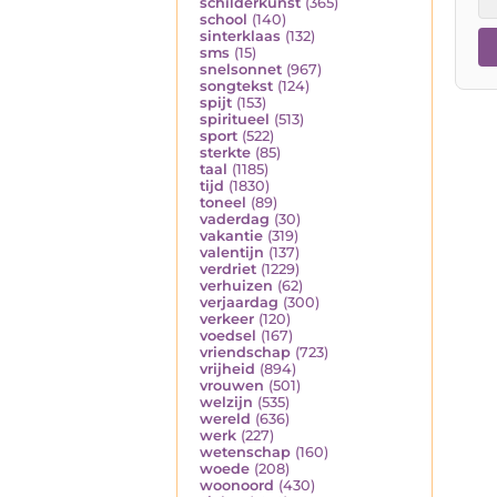
schilderkunst
(365)
school
(140)
sinterklaas
(132)
sms
(15)
snelsonnet
(967)
songtekst
(124)
spijt
(153)
spiritueel
(513)
sport
(522)
sterkte
(85)
taal
(1185)
tijd
(1830)
toneel
(89)
vaderdag
(30)
vakantie
(319)
valentijn
(137)
verdriet
(1229)
verhuizen
(62)
verjaardag
(300)
verkeer
(120)
voedsel
(167)
vriendschap
(723)
vrijheid
(894)
vrouwen
(501)
welzijn
(535)
wereld
(636)
werk
(227)
wetenschap
(160)
woede
(208)
woonoord
(430)