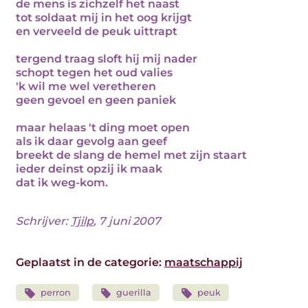
de mens is zichzelf het naast
tot soldaat mij in het oog krijgt
en verveeld de peuk uittrapt
tergend traag sloft hij mij nader
schopt tegen het oud valies
'k wil me wel veretheren
geen gevoel en geen paniek
maar helaas 't ding moet open
als ik daar gevolg aan geef
breekt de slang de hemel met zijn staart
ieder deinst opzij ik maak
dat ik weg-kom.
Schrijver:
Tjilp
, 7 juni 2007
Geplaatst in de categorie:
maatschappij
perron
guerilla
peuk