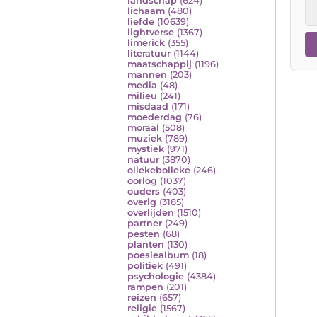
landschap
(624)
lichaam
(480)
liefde
(10639)
lightverse
(1367)
limerick
(355)
literatuur
(1144)
maatschappij
(1196)
mannen
(203)
media
(48)
milieu
(241)
misdaad
(171)
moederdag
(76)
moraal
(508)
muziek
(789)
mystiek
(971)
natuur
(3870)
ollekebolleke
(246)
oorlog
(1037)
ouders
(403)
overig
(3185)
overlijden
(1510)
partner
(249)
pesten
(68)
planten
(130)
poesiealbum
(18)
politiek
(491)
psychologie
(4384)
rampen
(201)
reizen
(657)
religie
(1567)