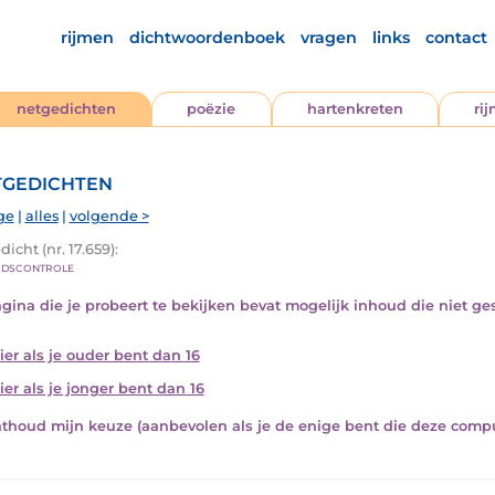
rijmen
dichtwoordenboek
vragen
links
contact
netgedichten
poëzie
hartenkreten
ri
gedichten
ge
|
alles
|
volgende >
icht (nr. 17.659):
jdscontrole
gina die je probeert te bekijken bevat mogelijk inhoud die niet ges
hier als je ouder bent dan 16
ier als je jonger bent dan 16
thoud mijn keuze (aanbevolen als je de enige bent die deze compu