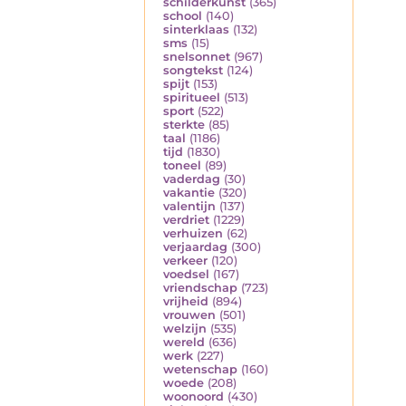
schilderkunst
(365)
school
(140)
sinterklaas
(132)
sms
(15)
snelsonnet
(967)
songtekst
(124)
spijt
(153)
spiritueel
(513)
sport
(522)
sterkte
(85)
taal
(1186)
tijd
(1830)
toneel
(89)
vaderdag
(30)
vakantie
(320)
valentijn
(137)
verdriet
(1229)
verhuizen
(62)
verjaardag
(300)
verkeer
(120)
voedsel
(167)
vriendschap
(723)
vrijheid
(894)
vrouwen
(501)
welzijn
(535)
wereld
(636)
werk
(227)
wetenschap
(160)
woede
(208)
woonoord
(430)