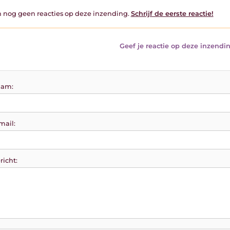
jn nog geen reacties op deze inzending.
Schrijf de eerste reactie!
Geef je reactie op deze inzendin
am:
mail:
richt: