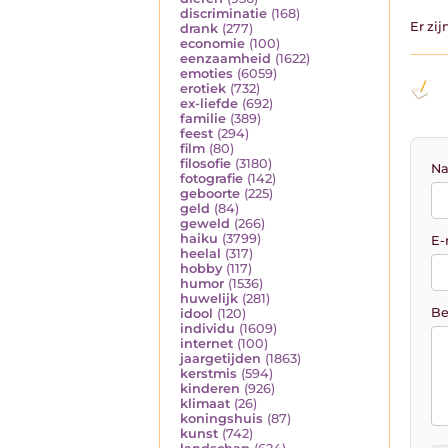
discriminatie
(168)
Er zi
drank
(277)
economie
(100)
eenzaamheid
(1622)
emoties
(6059)
erotiek
(732)
ex-liefde
(692)
familie
(389)
feest
(294)
film
(80)
filosofie
(3180)
Na
fotografie
(142)
geboorte
(225)
geld
(84)
geweld
(266)
haiku
(3799)
E-
heelal
(317)
hobby
(117)
humor
(1536)
huwelijk
(281)
Be
idool
(120)
individu
(1609)
internet
(100)
jaargetijden
(1863)
kerstmis
(594)
kinderen
(926)
klimaat
(26)
koningshuis
(87)
kunst
(742)