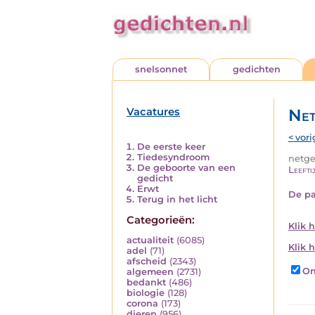
snelsonnet
gedichten
Vacatures
Net
< vori
De eerste keer
Tiedesyndroom
netged
De geboorte van een
Leefti
gedicht
Erwt
De pa
Terug in het licht
Categorieën:
Klik 
actualiteit
(6085)
Klik h
adel
(71)
afscheid
(2343)
On
algemeen
(2731)
bedankt
(486)
biologie
(128)
corona
(173)
dieren
(956)