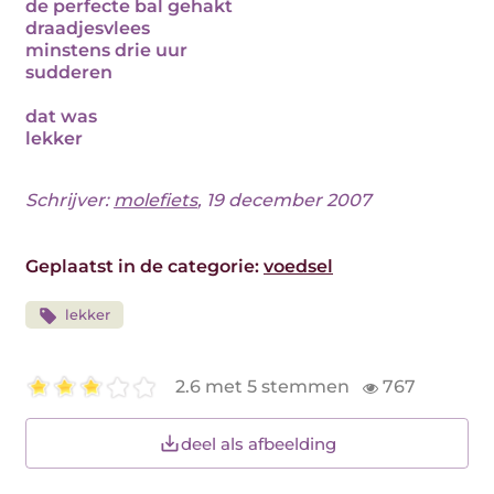
de perfecte bal gehakt
draadjesvlees
minstens drie uur
sudderen
dat was
lekker
Schrijver:
molefiets
, 19 december 2007
Geplaatst in de categorie:
voedsel
lekker
2.6 met 5 stemmen
767
deel als afbeelding