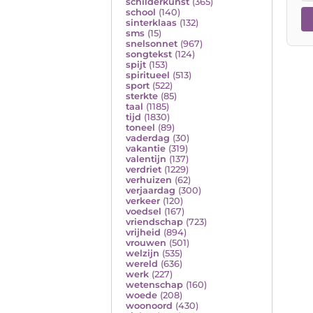
schilderkunst
(365)
school
(140)
sinterklaas
(132)
sms
(15)
snelsonnet
(967)
songtekst
(124)
spijt
(153)
spiritueel
(513)
sport
(522)
sterkte
(85)
taal
(1185)
tijd
(1830)
toneel
(89)
vaderdag
(30)
vakantie
(319)
valentijn
(137)
verdriet
(1229)
verhuizen
(62)
verjaardag
(300)
verkeer
(120)
voedsel
(167)
vriendschap
(723)
vrijheid
(894)
vrouwen
(501)
welzijn
(535)
wereld
(636)
werk
(227)
wetenschap
(160)
woede
(208)
woonoord
(430)