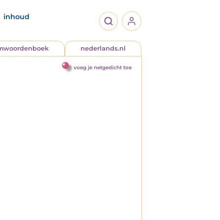
inhoud
jmwoordenboek
nederlands.nl
voeg je netgedicht toe