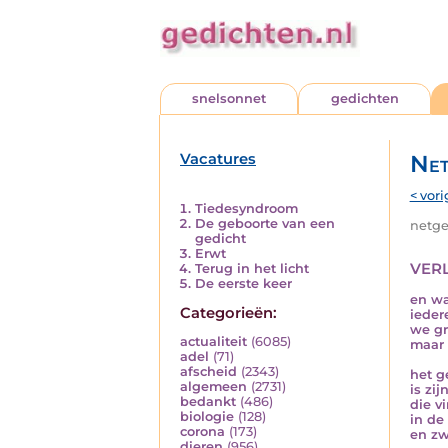
snelsonnet
gedichten
Vacatures
Net
< vori
Tiedesyndroom
De geboorte van een
netged
gedicht
Erwt
ver
Terug in het licht
De eerste keer
en wa
Categorieën:
ieder
we gr
actualiteit
(6085)
maar 
adel
(71)
afscheid
(2343)
het g
algemeen
(2731)
is zi
bedankt
(486)
die v
biologie
(128)
in de
corona
(173)
en zw
dieren
(956)