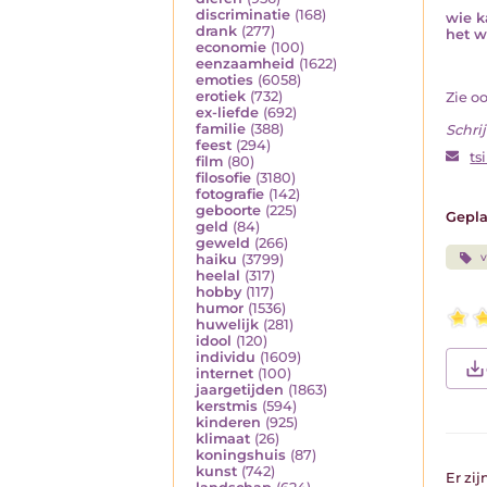
discriminatie
(168)
wie k
drank
(277)
het w
economie
(100)
eenzaamheid
(1622)
emoties
(6058)
erotiek
(732)
Zie o
ex-liefde
(692)
familie
(388)
Schrij
feest
(294)
ts
film
(80)
filosofie
(3180)
fotografie
(142)
geboorte
(225)
Gepla
geld
(84)
geweld
(266)
v
haiku
(3799)
heelal
(317)
hobby
(117)
humor
(1536)
huwelijk
(281)
idool
(120)
individu
(1609)
internet
(100)
jaargetijden
(1863)
kerstmis
(594)
kinderen
(925)
klimaat
(26)
koningshuis
(87)
kunst
(742)
Er zi