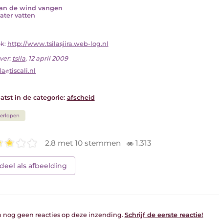
an de wind vangen
ater vatten
ok:
http://www.tsilasjira.web-log.nl
ver:
tsila
, 12 april 2009
ila
tiscali.nl
atst in de categorie:
afscheid
erlopen
2.8 met 10 stemmen
1.313
deel als afbeelding
jn nog geen reacties op deze inzending.
Schrijf de eerste reactie!