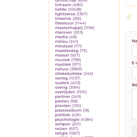
landschap
(624)
lichaam
(480)
liefde
(10638)
lightverse
(1367)
limerick
(355)
literatuur
(1144)
maatschappij
(1196)
mannen
(203)
media
(48)
Na
milieu
(241)
misdaad
(171)
moederdag
(76)
moraal
(507)
muziek
(789)
E-
mystiek
(971)
natuur
(3869)
ollekebolleke
(246)
oorlog
(1037)
ouders
(403)
Be
overig
(3184)
overlijden
(1510)
partner
(249)
pesten
(68)
planten
(130)
poesiealbum
(18)
politiek
(491)
psychologie
(4384)
rampen
(201)
reizen
(657)
religie
(1567)