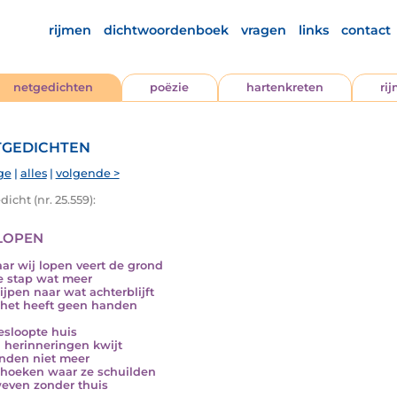
rijmen
dichtwoordenboek
vragen
links
contact
netgedichten
poëzie
hartenkreten
ri
gedichten
ge
|
alles
|
volgende >
icht (nr. 25.559):
lopen
ar wij lopen veert de grond
e stap wat meer
ijpen naar wat achterblijft
het heeft geen handen
esloopte huis
jn herinneringen kwijt
inden niet meer
 hoeken waar ze schuilden
even zonder thuis