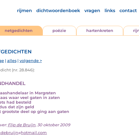
rijmen
dichtwoordenboek
vragen
links
contact
netgedichten
poëzie
hartenkreten
ri
gedichten
ge
|
alles
|
volgende >
icht (nr. 28.846):
dhandel
aashandelaar in Margraten
aas waar veel gaten in zaten
ets had besteld
dus dat zijn geld
’t grootste deel op ging aan gaten
ver:
Flip de Bruijn
, 30 oktober 2009
debruijn
hotmail.com