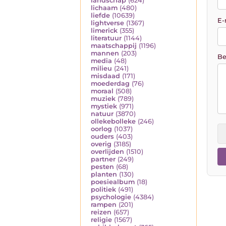
landschap
(624)
lichaam
(480)
liefde
(10639)
E-
lightverse
(1367)
limerick
(355)
literatuur
(1144)
maatschappij
(1196)
mannen
(203)
Be
media
(48)
milieu
(241)
misdaad
(171)
moederdag
(76)
moraal
(508)
muziek
(789)
mystiek
(971)
natuur
(3870)
ollekebolleke
(246)
oorlog
(1037)
ouders
(403)
overig
(3185)
overlijden
(1510)
partner
(249)
pesten
(68)
planten
(130)
poesiealbum
(18)
politiek
(491)
psychologie
(4384)
rampen
(201)
reizen
(657)
religie
(1567)