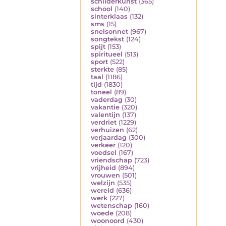
schilderkunst
(365)
school
(140)
sinterklaas
(132)
sms
(15)
snelsonnet
(967)
songtekst
(124)
spijt
(153)
spiritueel
(513)
sport
(522)
sterkte
(85)
taal
(1186)
tijd
(1830)
toneel
(89)
vaderdag
(30)
vakantie
(320)
valentijn
(137)
verdriet
(1229)
verhuizen
(62)
verjaardag
(300)
verkeer
(120)
voedsel
(167)
vriendschap
(723)
vrijheid
(894)
vrouwen
(501)
welzijn
(535)
wereld
(636)
werk
(227)
wetenschap
(160)
woede
(208)
woonoord
(430)