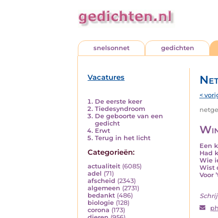
snelsonnet
gedichten
Vacatures
Net
< vori
De eerste keer
Tiedesyndroom
netged
De geboorte van een
gedicht
Win
Erwt
Terug in het licht
Een k
Categorieën:
Had k
Wie i
actualiteit
(6085)
Wist 
adel
(71)
Voor 
afscheid
(2343)
algemeen
(2731)
bedankt
(486)
Schrij
biologie
(128)
ph
corona
(173)
dieren
(956)