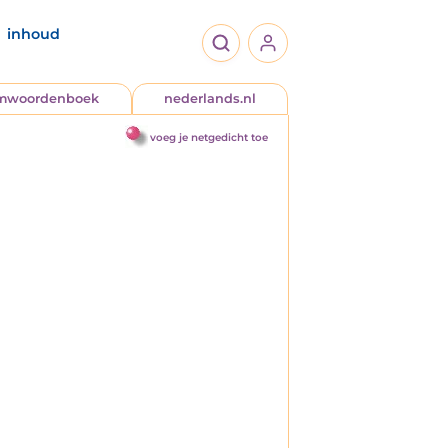
inhoud
jmwoordenboek
nederlands.nl
voeg je netgedicht toe