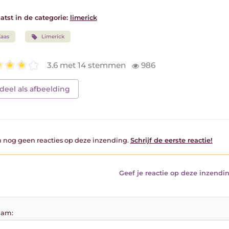
atst in de categorie:
limerick
aas
Limerick
3.6 met 14 stemmen
986
deel als afbeelding
jn nog geen reacties op deze inzending.
Schrijf de eerste reactie!
Geef je reactie op deze inzendin
am: