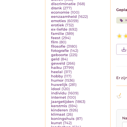
discriminatie
(168)
drank
(277)
Gepla
economie
(100)
eenzaamheid
(1622)
K
emoties
(6059)
erotiek
(732)
ex-liefde
(692)
familie
(389)
feest
(294)
film
(80)
filosofie
(3180)
fotografie
(142)
geboorte
(225)
geld
(84)
geweld
(266)
haiku
(3799)
heelal
(317)
hobby
(117)
Er zi
humor
(1536)
huwelijk
(281)
idool
(120)
individu
(1609)
internet
(100)
jaargetijden
(1863)
kerstmis
(594)
kinderen
(926)
klimaat
(26)
Na
koningshuis
(87)
kunst
(742)