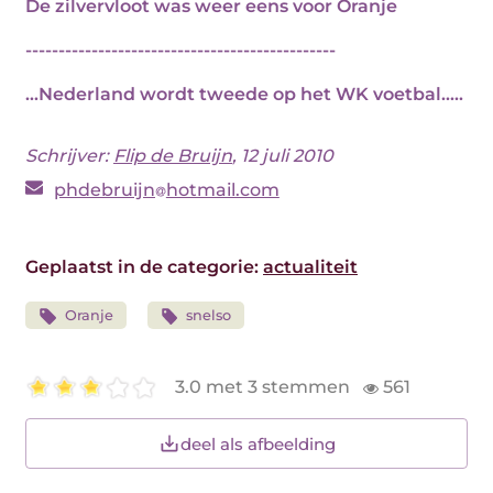
De zilvervloot was weer eens voor Oranje
-----------------------------------------------
...Nederland wordt tweede op het WK voetbal.....
Schrijver:
Flip de Bruijn
, 12 juli 2010
phdebruijn
hotmail.com
Geplaatst in de categorie:
actualiteit
Oranje
snelso
3.0 met 3 stemmen
561
deel als afbeelding