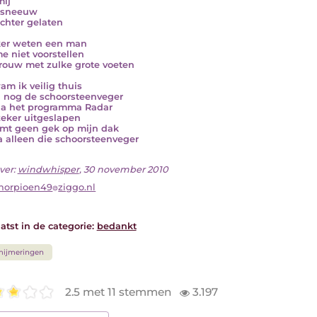
mij
 sneeuw
chter gelaten
ker weten een man
e niet voorstellen
rouw met zulke grote voeten
am ik veilig thuis
 nog de schoorsteenveger
a het programma Radar
zeker uitgeslapen
omt geen gek op mijn dak
a alleen die schoorsteenveger
ver:
windwhisper
, 30 november 2010
horpioen49
ziggo.nl
atst in de categorie:
bedankt
mijmeringen
2.5 met 11 stemmen
3.197