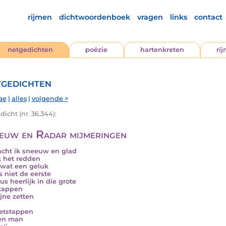
rijmen
dichtwoordenboek
vragen
links
contact
netgedichten
poëzie
hartenkreten
ri
gedichten
ge
|
alles
|
volgende >
icht (nr. 36.344):
euw en Radar mijmeringen
acht ik sneeuw en glad
k het redden
wat een geluk
s niet de eerste
us heerlijk in die grote
tappen
jne zetten
etstappen
en man