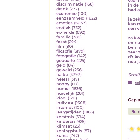
voor 
discriminatie
(168)
in de
drank
(277)
had a
economie
(100)
eenzaamheid
(1622)
ja ze
emoties
(6057)
kan m
erotiek
(732)
een v
ex-liefde
(692)
familie
(388)
zo kw
feest
(294)
en nu
film
(80)
ben n
filosofie
(3179)
zeer 
fotografie
(142)
d’r k
geboorte
(225)
nou j
geld
(84)
geweld
(266)
haiku
(3797)
Schrij
heelal
(317)
sc
hobby
(117)
humor
(1536)
huwelijk
(281)
idool
(120)
Gepla
individu
(1608)
internet
(100)
jaargetijden
(1863)
kerstmis
(594)
kinderen
(925)
klimaat
(26)
koningshuis
(87)
kunst
(742)