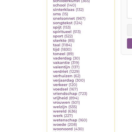
schilderkunst
(365)
school
(140)
sinterklaas
(132)
sms
(15)
snelsonnet
(967)
songtekst
(124)
spijt
(153)
spiritueel
(513)
sport
(522)
sterkte
(85)
taal
(1184)
tijd
(1830)
toneel
(89)
vaderdag
(30)
vakantie
(319)
valentijn
(137)
verdriet
(1229)
verhuizen
(62)
verjaardag
(300)
verkeer
(120)
voedsel
(167)
vriendschap
(723)
vrijheid
(894)
vrouwen
(501)
welzijn
(535)
wereld
(636)
werk
(227)
wetenschap
(160)
woede
(208)
woonoord
(430)