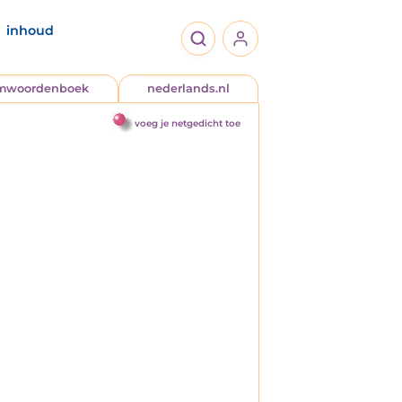
inhoud
jmwoordenboek
nederlands.nl
voeg je netgedicht toe