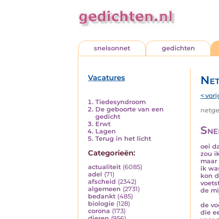
snelsonnet
gedichten
Vacatures
Net
< vori
Tiedesyndroom
De geboorte van een
netged
gedicht
Erwt
Sne
Lagen
Terug in het licht
oei d
Categorieën:
zou i
maar 
actualiteit
(6085)
ik wa
adel
(71)
kon d
afscheid
(2342)
voets
algemeen
(2731)
de mi
bedankt
(485)
biologie
(128)
de vo
corona
(173)
die e
dieren
(956)