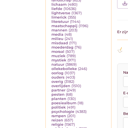
landschap
(623)
lichaam
(480)
liefde
(10636)
lightverse
(1367)
limerick
(355)
literatuur
(1144)
maatschappij
(1196)
mannen
(203)
Er zi
media
(48)
milieu
(241)
misdaad
(171)
moederdag
(76)
moraal
(507)
muziek
(789)
mystiek
(971)
natuur
(3869)
ollekebolleke
(246)
Na
oorlog
(1037)
ouders
(403)
overig
(3182)
overlijden
(1510)
partner
(249)
E-
pesten
(68)
planten
(130)
poesiealbum
(18)
politiek
(491)
psychologie
(4383)
Be
rampen
(201)
reizen
(657)
religie
(1567)