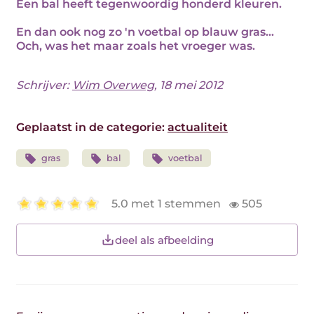
Een bal heeft tegenwoordig honderd kleuren.
En dan ook nog zo 'n voetbal op blauw gras...
Och, was het maar zoals het vroeger was.
Schrijver:
Wim Overweg
, 18 mei 2012
Geplaatst in de categorie:
actualiteit
gras
bal
voetbal
5.0 met 1 stemmen
505
deel als afbeelding