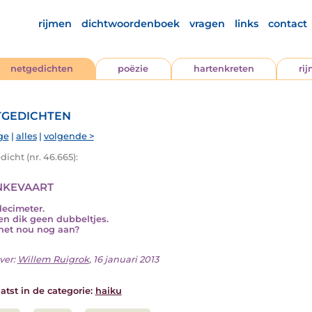
rijmen
dichtwoordenboek
vragen
links
contact
netgedichten
poëzie
hartenkreten
ri
gedichten
ge
|
alles
|
volgende >
icht (nr. 46.665):
kevaart
decimeter.
en dik geen dubbeltjes.
het nou nog aan?
ver:
Willem Ruigrok
, 16 januari 2013
atst in de categorie:
haiku