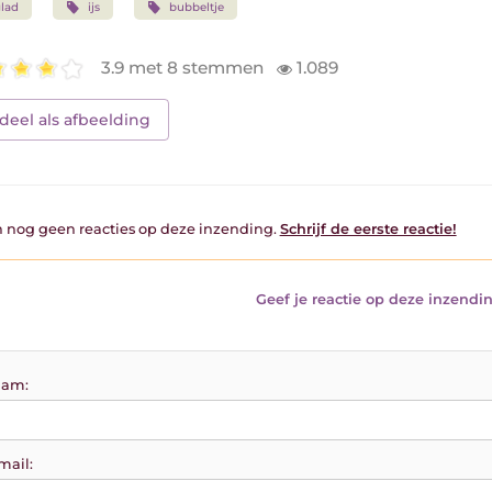
lad
ijs
bubbeltje
3.9 met 8 stemmen
1.089
deel als afbeelding
jn nog geen reacties op deze inzending.
Schrijf de eerste reactie!
Geef je reactie op deze inzendin
am:
mail: