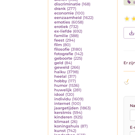
g
discriminatie
(168)
drank
(277)
economie
(100)
eenzaamheid
(1622)
emoties
(6058)
erotiek
(732)
ex-liefde
(692)
familie
(388)
feest
(294)
film
(80)
filosofie
(3180)
fotografie
(142)
geboorte
(225)
geld
(84)
Er zi
geweld
(266)
haiku
(3798)
heelal
(317)
hobby
(117)
humor
(1536)
huwelijk
(281)
idool
(120)
individu
(1609)
internet
(100)
Na
jaargetijden
(1863)
kerstmis
(594)
kinderen
(925)
klimaat
(26)
koningshuis
(87)
E-
kunst
(742)