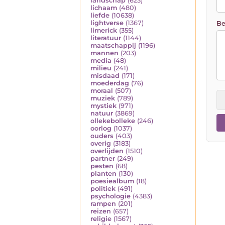
landschap
(623)
lichaam
(480)
liefde
(10638)
lightverse
(1367)
Be
limerick
(355)
literatuur
(1144)
maatschappij
(1196)
mannen
(203)
media
(48)
milieu
(241)
misdaad
(171)
moederdag
(76)
moraal
(507)
muziek
(789)
mystiek
(971)
natuur
(3869)
ollekebolleke
(246)
oorlog
(1037)
ouders
(403)
overig
(3183)
overlijden
(1510)
partner
(249)
pesten
(68)
planten
(130)
poesiealbum
(18)
politiek
(491)
psychologie
(4383)
rampen
(201)
reizen
(657)
religie
(1567)