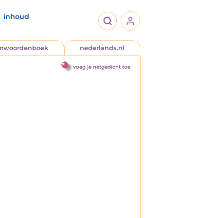
inhoud
jmwoordenboek
nederlands.nl
voeg je netgedicht toe