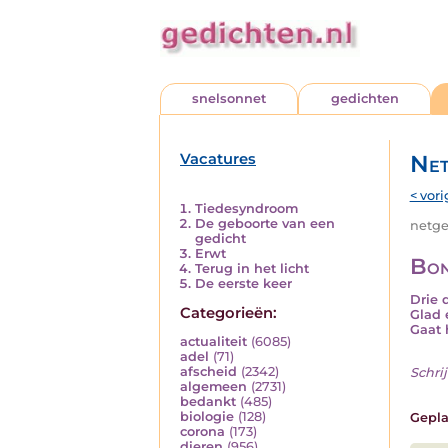
snelsonnet
gedichten
Vacatures
Net
< vori
Tiedesyndroom
De geboorte van een
netged
gedicht
Erwt
Bon
Terug in het licht
De eerste keer
Drie 
Categorieën:
Glad 
Gaat 
actualiteit
(6085)
adel
(71)
afscheid
(2342)
Schrij
algemeen
(2731)
bedankt
(485)
biologie
(128)
Gepla
corona
(173)
dieren
(956)