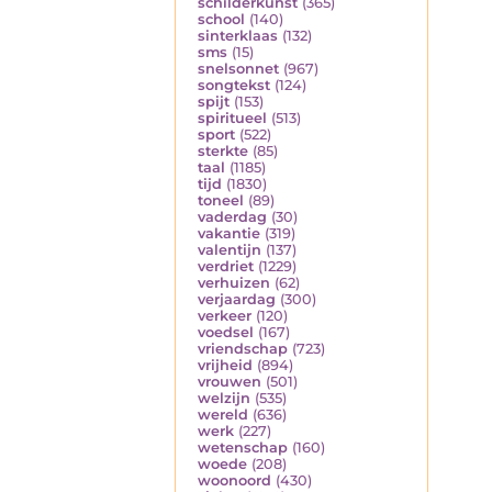
schilderkunst
(365)
school
(140)
sinterklaas
(132)
sms
(15)
snelsonnet
(967)
songtekst
(124)
spijt
(153)
spiritueel
(513)
sport
(522)
sterkte
(85)
taal
(1185)
tijd
(1830)
toneel
(89)
vaderdag
(30)
vakantie
(319)
valentijn
(137)
verdriet
(1229)
verhuizen
(62)
verjaardag
(300)
verkeer
(120)
voedsel
(167)
vriendschap
(723)
vrijheid
(894)
vrouwen
(501)
welzijn
(535)
wereld
(636)
werk
(227)
wetenschap
(160)
woede
(208)
woonoord
(430)