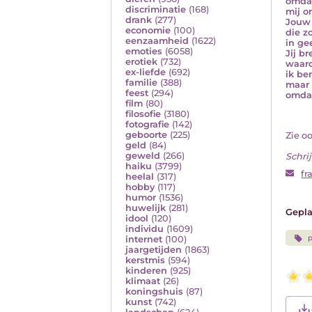
omda
discriminatie
(168)
mij o
drank
(277)
Jouw 
economie
(100)
die z
eenzaamheid
(1622)
in ge
emoties
(6058)
Jij b
erotiek
(732)
waard
ex-liefde
(692)
ik be
familie
(388)
maar 
feest
(294)
omdat
film
(80)
filosofie
(3180)
fotografie
(142)
geboorte
(225)
Zie o
geld
(84)
geweld
(266)
Schrij
haiku
(3799)
fr
heelal
(317)
hobby
(117)
humor
(1536)
huwelijk
(281)
Gepla
idool
(120)
individu
(1609)
p
internet
(100)
jaargetijden
(1863)
kerstmis
(594)
kinderen
(925)
klimaat
(26)
koningshuis
(87)
kunst
(742)