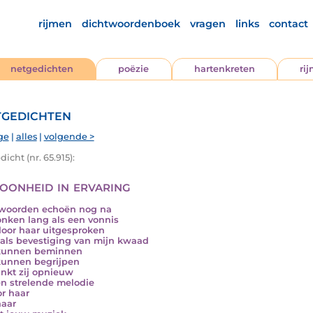
rijmen
dichtwoordenboek
vragen
links
contact
netgedichten
poëzie
hartenkreten
ri
gedichten
ge
|
alles
|
volgende >
icht (nr. 65.915):
oonheid in ervaring
woorden echoën nog na
lonken lang als een vonnis
door haar uitgesproken
als bevestiging van mijn kwaad
 kunnen beminnen
kunnen begrijpen
inkt zij opnieuw
en strelende melodie
or haar
haar