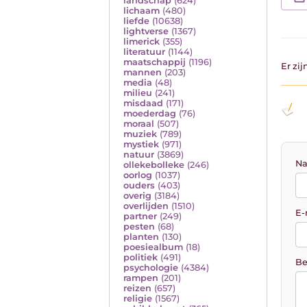
landschap
(624)
lichaam
(480)
liefde
(10638)
lightverse
(1367)
limerick
(355)
literatuur
(1144)
maatschappij
(1196)
Er zi
mannen
(203)
media
(48)
milieu
(241)
misdaad
(171)
moederdag
(76)
moraal
(507)
muziek
(789)
mystiek
(971)
natuur
(3869)
Na
ollekebolleke
(246)
oorlog
(1037)
ouders
(403)
overig
(3184)
overlijden
(1510)
E-
partner
(249)
pesten
(68)
planten
(130)
poesiealbum
(18)
politiek
(491)
Be
psychologie
(4384)
rampen
(201)
reizen
(657)
religie
(1567)