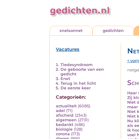
snelsonnet
gedichten
Vacatures
Net
< vori
Tiedesyndroom
De geboorte van een
netged
gedicht
Erwt
Sch
Terug in het licht
De eerste keer
Haar 
Categorieën:
Zij k
Niet 
actualiteit
(6085)
maar 
adel
(71)
Niet
afscheid
(2343)
Niet 
algemeen
(2731)
Nu kl
bedankt
(486)
als e
biologie
(128)
Ik ho
corona
(173)
voel 
dieren
(956)