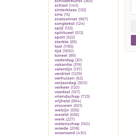
schilderkunst
(365)
school
(140)
sinterklaas
(132)
sms
(15)
snelsonnet
(967)
songtekst
(124)
spijt
(153)
spiritueel
(513)
sport
(522)
sterkte
(85)
taal
(1185)
tijd
(1830)
toneel
(89)
vaderdag
(30)
vakantie
(319)
valentijn
(137)
verdriet
(1229)
verhuizen
(62)
verjaardag
(300)
verkeer
(120)
voedsel
(167)
vriendschap
(723)
vrijheid
(894)
vrouwen
(501)
welzijn
(535)
wereld
(636)
werk
(227)
wetenschap
(160)
woede
(208)
woonoord
(430)