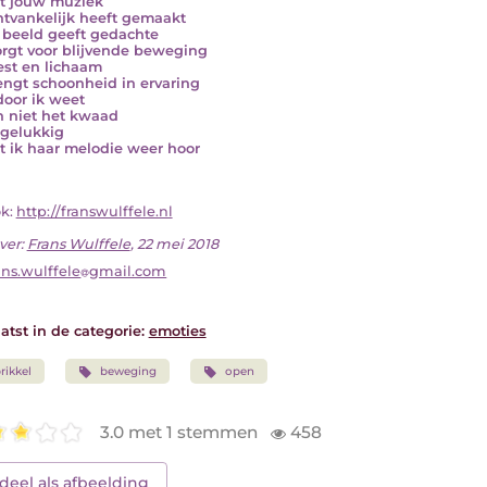
t jouw muziek
ntvankelijk heeft gemaakt
beeld geeft gedachte
orgt voor blijvende beweging
est en lichaam
rengt schoonheid in ervaring
oor ik weet
n niet het kwaad
gelukkig
 ik haar melodie weer hoor
ok:
http://franswulffele.nl
ver:
Frans Wulffele
, 22 mei 2018
ans.wulffele
gmail.com
atst in de categorie:
emoties
rikkel
beweging
open
3.0 met 1 stemmen
458
deel als afbeelding