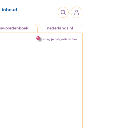
inhoud
jmwoordenboek
nederlands.nl
voeg je netgedicht toe