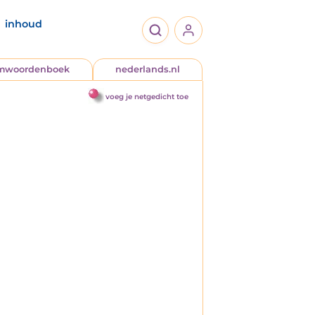
inhoud
jmwoordenboek
nederlands.nl
voeg je netgedicht toe