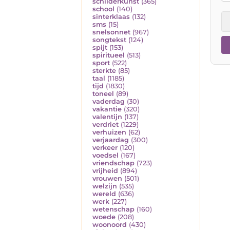
schilderkunst
(365)
school
(140)
sinterklaas
(132)
sms
(15)
snelsonnet
(967)
songtekst
(124)
spijt
(153)
spiritueel
(513)
sport
(522)
sterkte
(85)
taal
(1185)
tijd
(1830)
toneel
(89)
vaderdag
(30)
vakantie
(320)
valentijn
(137)
verdriet
(1229)
verhuizen
(62)
verjaardag
(300)
verkeer
(120)
voedsel
(167)
vriendschap
(723)
vrijheid
(894)
vrouwen
(501)
welzijn
(535)
wereld
(636)
werk
(227)
wetenschap
(160)
woede
(208)
woonoord
(430)