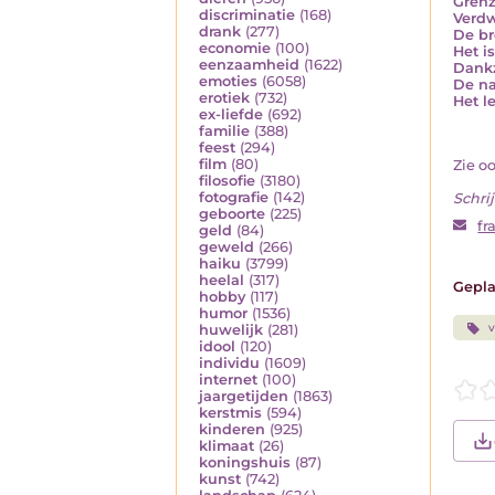
Gren
discriminatie
(168)
Verdw
drank
(277)
De br
economie
(100)
Het i
eenzaamheid
(1622)
Dankz
emoties
(6058)
De na
erotiek
(732)
Het l
ex-liefde
(692)
familie
(388)
feest
(294)
film
(80)
Zie o
filosofie
(3180)
fotografie
(142)
Schrij
geboorte
(225)
fr
geld
(84)
geweld
(266)
haiku
(3799)
heelal
(317)
Gepla
hobby
(117)
humor
(1536)
v
huwelijk
(281)
idool
(120)
individu
(1609)
internet
(100)
jaargetijden
(1863)
kerstmis
(594)
kinderen
(925)
klimaat
(26)
koningshuis
(87)
kunst
(742)