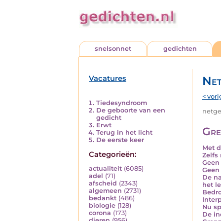
snelsonnet
gedichten
Vacatures
Net
< vori
Tiedesyndroom
De geboorte van een
netged
gedicht
Erwt
Gre
Terug in het licht
De eerste keer
Met d
Categorieën:
Zelfs
Geen 
actualiteit
(6085)
Geen 
adel
(71)
De na
afscheid
(2343)
het l
algemeen
(2731)
Bedr
bedankt
(486)
Interp
biologie
(128)
Nu sp
corona
(173)
De in
dieren
(956)