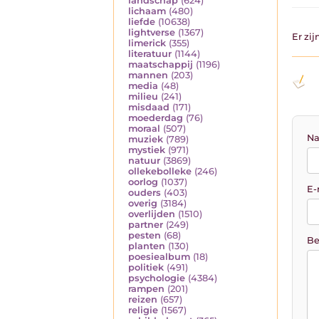
landschap
(624)
lichaam
(480)
liefde
(10638)
lightverse
(1367)
Er zi
limerick
(355)
literatuur
(1144)
maatschappij
(1196)
mannen
(203)
media
(48)
milieu
(241)
misdaad
(171)
moederdag
(76)
moraal
(507)
Na
muziek
(789)
mystiek
(971)
natuur
(3869)
ollekebolleke
(246)
oorlog
(1037)
E-
ouders
(403)
overig
(3184)
overlijden
(1510)
partner
(249)
pesten
(68)
Be
planten
(130)
poesiealbum
(18)
politiek
(491)
psychologie
(4384)
rampen
(201)
reizen
(657)
religie
(1567)