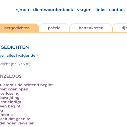
rijmen
dichtwoordenboek
vragen
links
contact
netgedichten
poëzie
hartenkreten
ri
gedichten
ge
|
alles
|
volgende >
icht (nr. 67.588):
nzeloos
uisternis de ochtend begint
 met ogen open
verlossing
bevrijding
cht eindigt
even begint
og
retatie
eelt dat geen rol
delingen vervallen