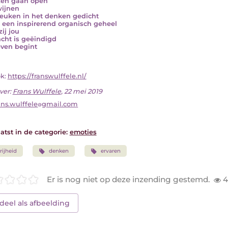
zen gaan open
ijnen
euken in het denken gedicht
s een inspirerend organisch geheel
ij jou
cht is geëindigd
even begint
ok:
https://franswulffele.nl/
ver:
Frans Wulffele
, 22 mei 2019
ans.wulffele
gmail.com
atst in de categorie:
emoties
rijheid
denken
ervaren
Er is nog niet op deze inzending gestemd.
4
deel als afbeelding