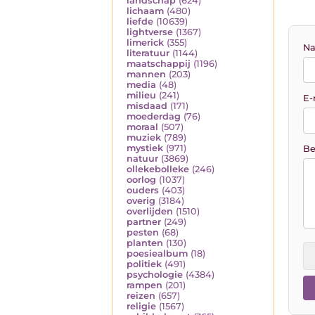
landschap
(624)
lichaam
(480)
liefde
(10639)
lightverse
(1367)
limerick
(355)
Na
literatuur
(1144)
maatschappij
(1196)
mannen
(203)
media
(48)
milieu
(241)
E-
misdaad
(171)
moederdag
(76)
moraal
(507)
muziek
(789)
mystiek
(971)
Be
natuur
(3869)
ollekebolleke
(246)
oorlog
(1037)
ouders
(403)
overig
(3184)
overlijden
(1510)
partner
(249)
pesten
(68)
planten
(130)
poesiealbum
(18)
politiek
(491)
psychologie
(4384)
rampen
(201)
reizen
(657)
religie
(1567)