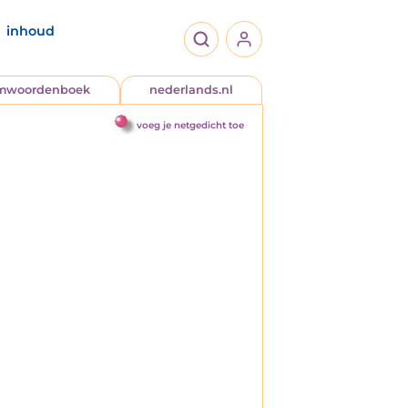
inhoud
jmwoordenboek
nederlands.nl
voeg je netgedicht toe