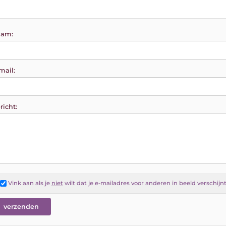
am:
mail:
richt:
Vink aan als je
niet
wilt dat je e-mailadres voor anderen in beeld verschijn