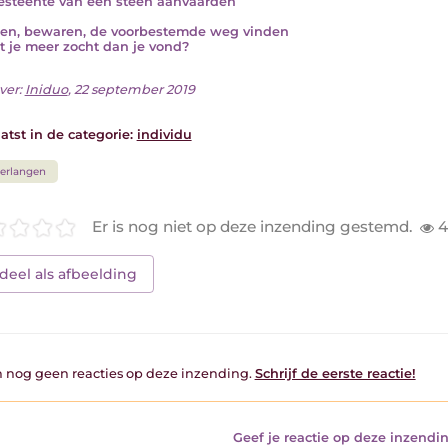
esteente van een steen aanvaarden
en, bewaren, de voorbestemde weg vinden
t je meer zocht dan je vond?
ver:
Iniduo
, 22 september 2019
atst in de categorie:
individu
erlangen
Er is nog niet op deze inzending gestemd.
4
deel als afbeelding
jn nog geen reacties op deze inzending.
Schrijf de eerste reactie!
Geef je reactie op deze inzendin