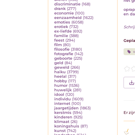
het g
discriminatie
(168)
drank
(277)
oprap
economie
(100)
en da
eenzaamheid
(1622)
emoties
(6058)
erotiek
(732)
Schrij
ex-liefde
(692)
familie
(388)
feest
(294)
Gepla
film
(80)
filosofie
(3180)
v
fotografie
(142)
geboorte
(225)
geld
(84)
geweld
(266)
haiku
(3799)
heelal
(317)
hobby
(117)
humor
(1536)
huwelijk
(281)
idool
(120)
individu
(1609)
internet
(100)
jaargetijden
(1863)
kerstmis
(594)
Er zi
kinderen
(925)
klimaat
(26)
koningshuis
(87)
kunst
(742)