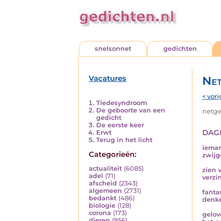
snelsonnet
gedichten
Vacatures
Net
< vori
Tiedesyndroom
De geboorte van een
netged
gedicht
De eerste keer
dag
Erwt
Terug in het licht
ieman
Categorieën:
zwij
actualiteit
(6085)
zien 
adel
(71)
verzi
afscheid
(2343)
algemeen
(2731)
fanta
bedankt
(486)
denke
biologie
(128)
corona
(173)
gelov
dieren
(956)