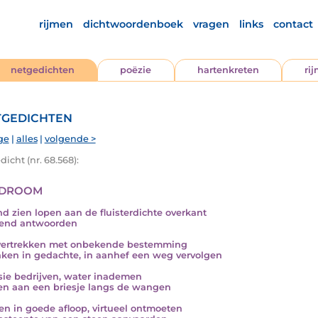
rijmen
dichtwoordenboek
vragen
links
contact
netgedichten
poëzie
hartenkreten
ri
gedichten
ge
|
alles
|
volgende >
icht (nr. 68.568):
droom
d zien lopen aan de fluisterdichte overkant
gend antwoorden
vertrekken met onbekende bestemming
nken in gedachte, in aanhef een weg vervolgen
sie bedrijven, water inademen
n aan een briesje langs de wangen
en in goede afloop, virtueel ontmoeten