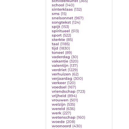
schilderkunst
(365)
school
(140)
sinterklaas
(132)
sms
(15)
snelsonnet
(967)
songtekst
(124)
spijt
(153)
spiritueel
(513)
sport
(522)
sterkte
(85)
taal
(1185)
tijd
(1830)
toneel
(89)
vaderdag
(30)
vakantie
(320)
valentijn
(137)
verdriet
(1229)
verhuizen
(62)
verjaardag
(300)
verkeer
(120)
voedsel
(167)
vriendschap
(723)
vrijheid
(894)
vrouwen
(501)
welzijn
(535)
wereld
(636)
werk
(227)
wetenschap
(160)
woede
(208)
woonoord
(430)