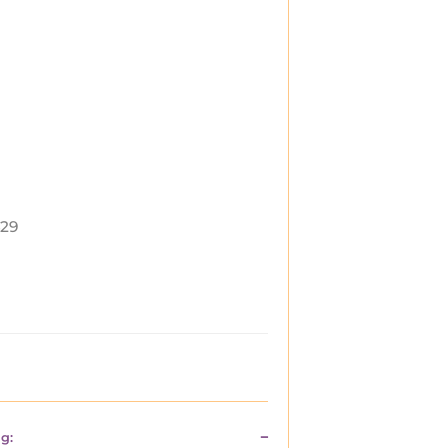
29
g: