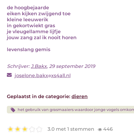
de hoogbejaarde
eiken kijken zwijgend toe
kleine leeuwerik
in gekortwiekt gras
je vleugellamme lijfje
jouw zang zal ik nooit horen
levenslang gemis
Schrijver:
J.Bakx
, 29 september 2019
joselone.bakx
xs4all.nl
Geplaatst in de categorie:
dieren
het gebruik van grasmaaiers waardoor jonge vogels omko
3.0 met 1 stemmen
446