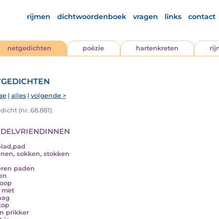
rijmen
dichtwoordenboek
vragen
links
contact
netgedichten
poëzie
hartenkreten
ri
gedichten
ge
|
alles
|
volgende >
icht (nr. 68.881):
delvriendinnen
blad,pad
nen, sokken, stokken
eren paden
en
loop
e mèt
aag
kop
n prikker