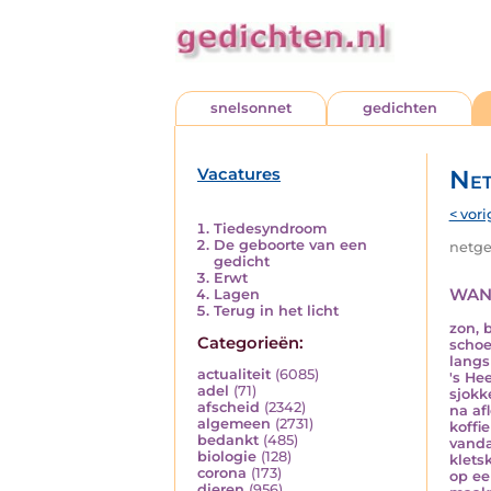
snelsonnet
gedichten
Vacatures
Net
< vori
Tiedesyndroom
De geboorte van een
netged
gedicht
Erwt
wan
Lagen
Terug in het licht
zon, 
Categorieën:
schoe
langs
actualiteit
(6085)
's He
adel
(71)
sjokk
afscheid
(2342)
na af
algemeen
(2731)
koffi
bedankt
(485)
vand
biologie
(128)
klets
corona
(173)
op ee
dieren
(956)