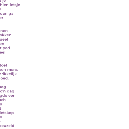
 je
hien ietsje
r
 dan ga
er
enen
sokken
ueel
en
t pad
eel
toet
 een mens
rikkelijk
goed.
aag
o'n dag
gde een
ach
s
t
letskop
n
e
peuzeld