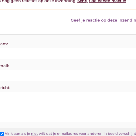
jn nog geen reacties op deze inzending.
Schrijf de eerste reactie!
Geef je reactie op deze inzendin
am:
mail:
richt:
Vink aan als je
niet
wilt dat je e-mailadres voor anderen in beeld verschijn