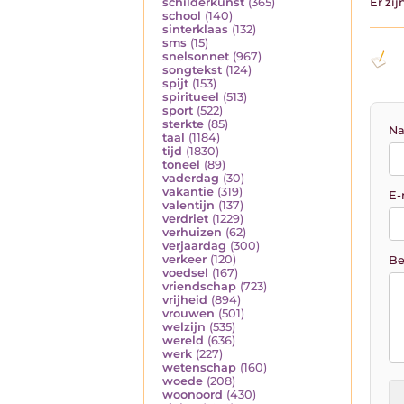
schilderkunst
(365)
Er zi
school
(140)
sinterklaas
(132)
sms
(15)
snelsonnet
(967)
songtekst
(124)
spijt
(153)
spiritueel
(513)
sport
(522)
sterkte
(85)
Na
taal
(1184)
tijd
(1830)
toneel
(89)
vaderdag
(30)
vakantie
(319)
E-
valentijn
(137)
verdriet
(1229)
verhuizen
(62)
verjaardag
(300)
verkeer
(120)
Be
voedsel
(167)
vriendschap
(723)
vrijheid
(894)
vrouwen
(501)
welzijn
(535)
wereld
(636)
werk
(227)
wetenschap
(160)
woede
(208)
woonoord
(430)