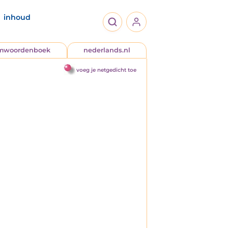
inhoud
jmwoordenboek
nederlands.nl
voeg je netgedicht toe