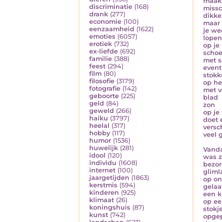
maakt
discriminatie
(168)
missc
drank
(277)
dikke
economie
(100)
maar
eenzaamheid
(1622)
je we
emoties
(6057)
lopen
erotiek
(732)
op je
ex-liefde
(692)
scho
familie
(388)
met 
feest
(294)
event
film
(80)
stokk
filosofie
(3179)
op he
fotografie
(142)
met v
geboorte
(225)
blad
geld
(84)
zon
geweld
(266)
op je 
haiku
(3797)
doet
heelal
(317)
versch
hobby
(117)
veel 
humor
(1536)
huwelijk
(281)
Vand
idool
(120)
was z
individu
(1608)
bezor
internet
(100)
gliml
jaargetijden
(1863)
op on
kerstmis
(594)
gelaa
kinderen
(925)
een k
klimaat
(26)
op ee
koningshuis
(87)
stokj
kunst
(742)
opge