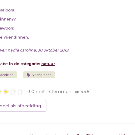
majoors
innen??
gewoon:
lvriendinnen.
ver:
nadia carolina
, 30 oktober 2019
atst in de categorie:
natuur
wandelen
vriendinnen
3.0 met 1 stemmen
446
deel als afbeelding