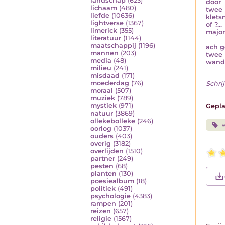
landschap
(623)
door
lichaam
(480)
twee
liefde
(10636)
klets
lightverse
(1367)
of ?...
limerick
(355)
major
literatuur
(1144)
maatschappij
(1196)
ach 
mannen
(203)
twee
media
(48)
wande
milieu
(241)
misdaad
(171)
moederdag
(76)
Schrij
moraal
(507)
muziek
(789)
mystiek
(971)
Gepla
natuur
(3869)
ollekebolleke
(246)
oorlog
(1037)
ouders
(403)
overig
(3182)
overlijden
(1510)
partner
(249)
pesten
(68)
planten
(130)
poesiealbum
(18)
politiek
(491)
psychologie
(4383)
rampen
(201)
reizen
(657)
religie
(1567)