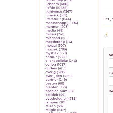
landschap
(623)
lichaam
(480)
liefde
(10638)
lightverse
(1367)
limerick
(355)
literatuur
(1144)
Er zi
maatschappij
(1196)
mannen
(203)
media
(48)
milieu
(241)
misdaad
(171)
moederdag
(76)
moraal
(507)
muziek
(789)
mystiek
(971)
Na
natuur
(3869)
ollekebolleke
(246)
oorlog
(1037)
ouders
(403)
overig
(3183)
E-
overlijden
(1510)
partner
(249)
pesten
(68)
planten
(130)
poesiealbum
(18)
Be
politiek
(491)
psychologie
(4383)
rampen
(201)
reizen
(657)
religie
(1567)