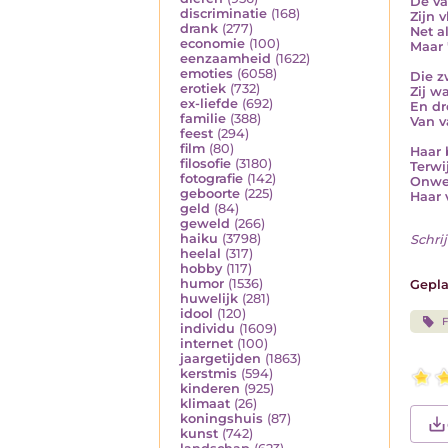
De va
discriminatie
(168)
Zijn v
drank
(277)
Net a
economie
(100)
Maar 
eenzaamheid
(1622)
emoties
(6058)
Die z
erotiek
(732)
Zij w
ex-liefde
(692)
En dr
familie
(388)
Van v
feest
(294)
film
(80)
Haar 
filosofie
(3180)
Terwi
fotografie
(142)
Onwet
geboorte
(225)
Haar 
geld
(84)
geweld
(266)
haiku
(3798)
Schrij
heelal
(317)
hobby
(117)
humor
(1536)
Gepla
huwelijk
(281)
idool
(120)
F
individu
(1609)
internet
(100)
jaargetijden
(1863)
kerstmis
(594)
kinderen
(925)
klimaat
(26)
koningshuis
(87)
kunst
(742)