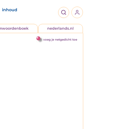
inhoud
jmwoordenboek
nederlands.nl
voeg je netgedicht toe