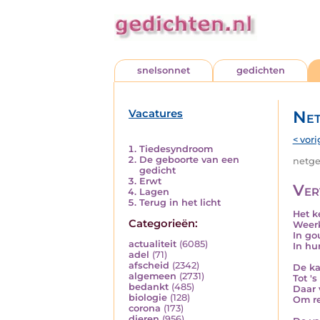
snelsonnet
gedichten
Vacatures
Net
< vori
Tiedesyndroom
De geboorte van een
netged
gedicht
Erwt
Ver
Lagen
Terug in het licht
Het k
Categorieën:
Weerk
In go
actualiteit
(6085)
In hu
adel
(71)
afscheid
(2342)
De ka
algemeen
(2731)
Tot '
bedankt
(485)
Daar 
biologie
(128)
Om re
corona
(173)
dieren
(956)