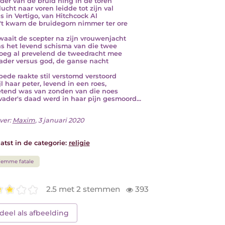
der van de bruid hing in de toren
lucht naar voren leidde tot zijn val
ls in Vertigo, van Hitchcock Al
't kwam de bruidegom nimmer ter ore
waait de scepter na zijn vrouwenjacht
as het levend schisma van die twee
oeg al prevelend de tweedracht mee
ader versus god, de ganse nacht
bede raakte stil verstomd verstoord
jl haar peter, levend in een roes,
end was van zonden van die noes
vader's daad werd in haar pijn gesmoord...
ver:
Maxim
, 3 januari 2020
atst in de categorie:
religie
emme fatale
2.5 met 2 stemmen
393
deel als afbeelding