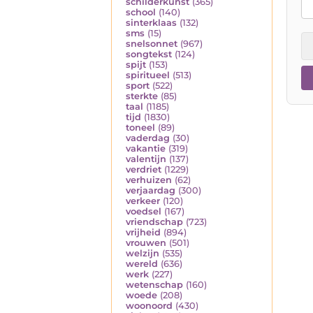
schilderkunst
(365)
school
(140)
sinterklaas
(132)
sms
(15)
snelsonnet
(967)
songtekst
(124)
spijt
(153)
spiritueel
(513)
sport
(522)
sterkte
(85)
taal
(1185)
tijd
(1830)
toneel
(89)
vaderdag
(30)
vakantie
(319)
valentijn
(137)
verdriet
(1229)
verhuizen
(62)
verjaardag
(300)
verkeer
(120)
voedsel
(167)
vriendschap
(723)
vrijheid
(894)
vrouwen
(501)
welzijn
(535)
wereld
(636)
werk
(227)
wetenschap
(160)
woede
(208)
woonoord
(430)