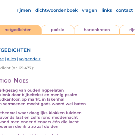
rijmen
dichtwoordenboek
vragen
links
contact
netgedichten
poëzie
hartenkreten
ri
gedichten
ge
|
alles
|
volgende >
icht (nr. 69.477):
tigo Noes
erkgezag van ouderlingprelaten
lonk door bijbeltekst en menig psalm
udkantoor, op markt, in lakenhal
n sermoenen mocht gods woord wel baten
thedraal waar daaglijks klokken luidden
s avonds laat en zelfs rond middernacht
vond men onder dienaars één die lacht
denen die ik u zo zal duiden