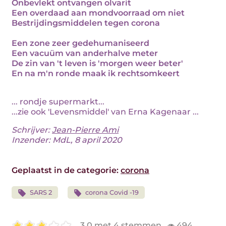
Onbevlekt ontvangen olvarit
Een overdaad aan mondvoorraad om niet
Bestrijdingsmiddelen tegen corona
Een zone zeer gedehumaniseerd
Een vacuüm van anderhalve meter
De zin van 't leven is 'morgen weer beter'
En na m'n ronde maak ik rechtsomkeert
... rondje supermarkt...
...zie ook 'Levensmiddel' van Erna Kagenaar ...
Schrijver:
Jean-Pierre Ami
Inzender: MdL, 8 april 2020
Geplaatst in de categorie:
corona
SARS 2
corona Covid -19
3.0 met 4 stemmen
494