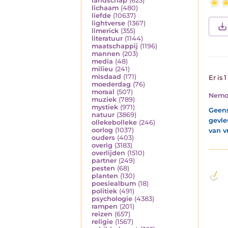
landschap
(623)
lichaam
(480)
liefde
(10637)
lightverse
(1367)
limerick
(355)
literatuur
(1144)
maatschappij
(1196)
mannen
(203)
media
(48)
milieu
(241)
misdaad
(171)
Er is 
moederdag
(76)
moraal
(507)
Nem
muziek
(789)
mystiek
(971)
Geens
natuur
(3869)
gevle
ollekebolleke
(246)
oorlog
(1037)
van v
ouders
(403)
overig
(3183)
overlijden
(1510)
partner
(249)
pesten
(68)
planten
(130)
poesiealbum
(18)
politiek
(491)
psychologie
(4383)
rampen
(201)
reizen
(657)
religie
(1567)