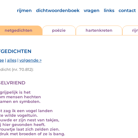
rijmen
dichtwoordenboek
vragen
links
contact
netgedichten
poëzie
hartenkreten
ri
gedichten
ge
|
alles
|
volgende >
icht (nr. 70.812):
elvriend
rijpelijk is het
om mensen hechten
namen en symbolen.
st zag ik een vogel landen
ze wilde vogeltuin.
ouwde er zijn nest van takjes,
ij hier gevonden heeft.
vrouwtje laat zich zelden zien.
 druk met broeden of ze is bang.