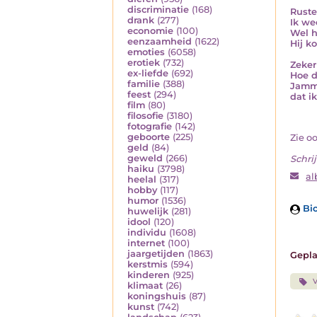
discriminatie
(168)
Rustel
drank
(277)
Ik we
economie
(100)
Wel h
eenzaamheid
(1622)
Hij ko
emoties
(6058)
erotiek
(732)
Zeker 
ex-liefde
(692)
Hoe d
familie
(388)
Jamme
feest
(294)
dat i
film
(80)
filosofie
(3180)
fotografie
(142)
geboorte
(225)
Zie o
geld
(84)
geweld
(266)
Schrij
haiku
(3798)
al
heelal
(317)
hobby
(117)
humor
(1536)
Bio
huwelijk
(281)
idool
(120)
individu
(1608)
internet
(100)
jaargetijden
(1863)
Gepla
kerstmis
(594)
kinderen
(925)
V
klimaat
(26)
koningshuis
(87)
kunst
(742)