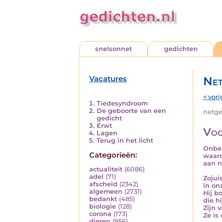
snelsonnet
gedichten
Vacatures
Net
< vori
Tiedesyndroom
De geboorte van een
netged
gedicht
Erwt
Vog
Lagen
Terug in het licht
Onbeg
Categorieën:
waar
aan 
actualiteit
(6086)
adel
(71)
Zojui
afscheid
(2342)
in on
algemeen
(2731)
Hij b
bedankt
(485)
die h
biologie
(128)
Zijn 
corona
(173)
Ze is
dieren
(956)