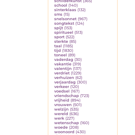
schilderkunst
(365)
school
(140)
sinterklaas
(132)
sms
(15)
snelsonnet
(967)
songtekst
(124)
spijt
(153)
spiritueel
(513)
sport
(522)
sterkte
(85)
taal
(1185)
tijd
(1830)
toneel
(89)
vaderdag
(30)
vakantie
(319)
valentijn
(137)
verdriet
(1229)
verhuizen
(62)
verjaardag
(300)
verkeer
(120)
voedsel
(167)
vriendschap
(723)
vrijheid
(894)
vrouwen
(501)
welzijn
(535)
wereld
(636)
werk
(227)
wetenschap
(160)
woede
(208)
woonoord
(430)