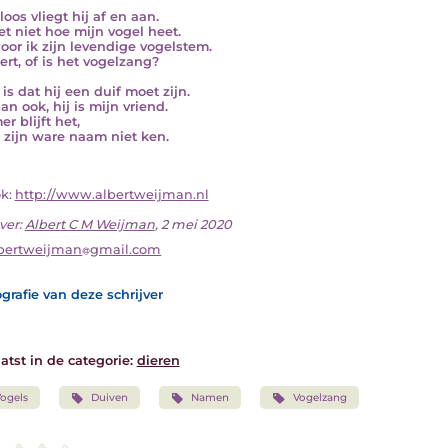
oos vliegt hij af en aan.
et niet hoe mijn vogel heet.
oor ik zijn levendige vogelstem.
ert, of is het vogelzang?
is dat hij een duif moet zijn.
an ook, hij is mijn vriend.
r blijft het,
k zijn ware naam niet ken.
ok:
http://www.albertweijman.nl
ver:
Albert C M Weijman
, 2 mei 2020
bertweijman
gmail.com
grafie van deze schrijver
atst in de categorie:
dieren
ogels
Duiven
Namen
Vogelzang