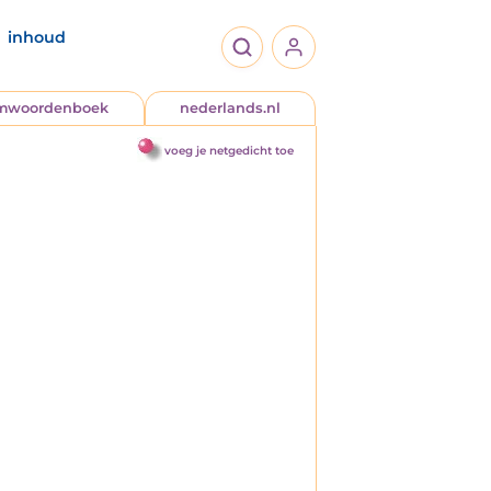
inhoud
jmwoordenboek
nederlands.nl
voeg je netgedicht toe