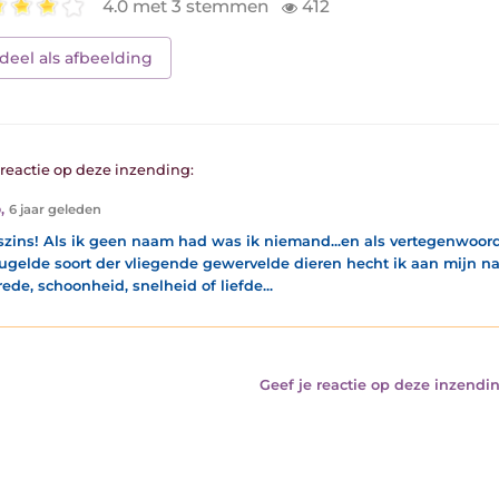
4.0 met 3 stemmen
412
deel als afbeelding
1 reactie op deze inzending:
o
,
6 jaar geleden
zins! Als ik geen naam had was ik niemand...en als vertegenwoor
ugelde soort der vliegende gewervelde dieren hecht ik aan mijn na
rede, schoonheid, snelheid of liefde...
Geef je reactie op deze inzendin