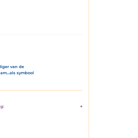
diger van de
am...als symbool
g: