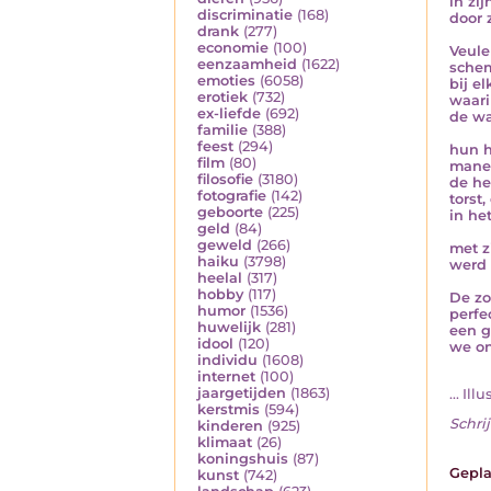
in zi
discriminatie
(168)
door 
drank
(277)
economie
(100)
Veule
eenzaamheid
(1622)
schem
emoties
(6058)
bij e
erotiek
(732)
waari
ex-liefde
(692)
de wa
familie
(388)
feest
(294)
hun h
film
(80)
manen
filosofie
(3180)
de he
fotografie
(142)
torst
geboorte
(225)
in he
geld
(84)
geweld
(266)
met z
haiku
(3798)
werd 
heelal
(317)
hobby
(117)
De zo
humor
(1536)
perfe
huwelijk
(281)
een g
idool
(120)
we on
individu
(1608)
internet
(100)
jaargetijden
(1863)
... Ill
kerstmis
(594)
Schrij
kinderen
(925)
klimaat
(26)
koningshuis
(87)
Gepla
kunst
(742)