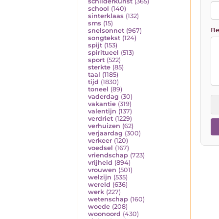
schilderkunst
(365)
school
(140)
sinterklaas
(132)
sms
(15)
Be
snelsonnet
(967)
songtekst
(124)
spijt
(153)
spiritueel
(513)
sport
(522)
sterkte
(85)
taal
(1185)
tijd
(1830)
toneel
(89)
vaderdag
(30)
vakantie
(319)
valentijn
(137)
verdriet
(1229)
verhuizen
(62)
verjaardag
(300)
verkeer
(120)
voedsel
(167)
vriendschap
(723)
vrijheid
(894)
vrouwen
(501)
welzijn
(535)
wereld
(636)
werk
(227)
wetenschap
(160)
woede
(208)
woonoord
(430)