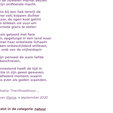
jn de fluwelen mantel bezielt
zijn omfloerste macht.
ns bij een hek terwijl de
er valt, koppen dichter
lkaar, de ogen kool getint
n blikken vol vuur om
rmste glans te stelen
als getooid met fiere
, opgetuigd in een land waar
mel haar onbelaste lichaam
, een onbeschilderd stilleven,
t web van de vrijheidspin
ijn penseel de ware liefde
beschreven..
nnestand heeft de tijd in
ctie in zijn geest geweven,
efixeerd moment, waarin
s even als goden waanden.
ustratie: Theirfinesthour ...
ver:
Pama
, 4 september 2020
atst in de categorie:
natuur