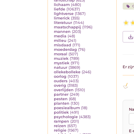
landschap
(623)
lichaam
(480)
liefde
(10637)
lightverse
(1367)
limerick
(355)
literatuur
(1144)
maatschappij
(1196)
mannen
(203)
media
(48)
milieu
(241)
misdaad
(171)
moederdag
(76)
moraal
(507)
muziek
(789)
mystiek
(971)
Er zi
natuur
(3869)
ollekebolleke
(246)
oorlog
(1037)
ouders
(403)
overig
(3183)
overlijden
(1510)
partner
(249)
pesten
(68)
planten
(130)
poesiealbum
(18)
Na
politiek
(491)
psychologie
(4383)
rampen
(201)
reizen
(657)
religie
(1567)
E-