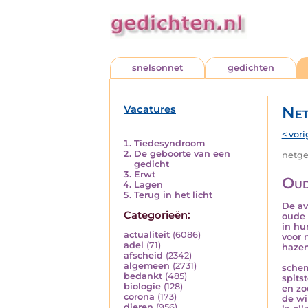
snelsonnet
gedichten
Vacatures
Net
< vori
Tiedesyndroom
De geboorte van een
netged
gedicht
Erwt
Oud
Lagen
Terug in het licht
De av
Categorieën:
oude 
in hu
actualiteit
(6086)
voor 
adel
(71)
hazen
afscheid
(2342)
algemeen
(2731)
schem
bedankt
(485)
spits
biologie
(128)
en zo
corona
(173)
de wi
dieren
(956)