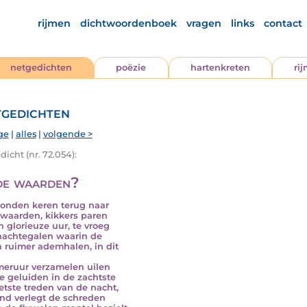
rijmen
dichtwoordenboek
vragen
links
contact
netgedichten
poëzie
hartenkreten
ri
gedichten
ge
|
alles
|
volgende >
icht (nr. 72.054):
e waarden?
onden keren terug naar
waarden, kikkers paren
n glorieuze uur, te vroeg
nachtegalen waarin de
 ruimer ademhalen, in dit
eruur verzamelen uilen
te geluiden in de zachtste
etste treden van de nacht,
nd verlegt de schreden