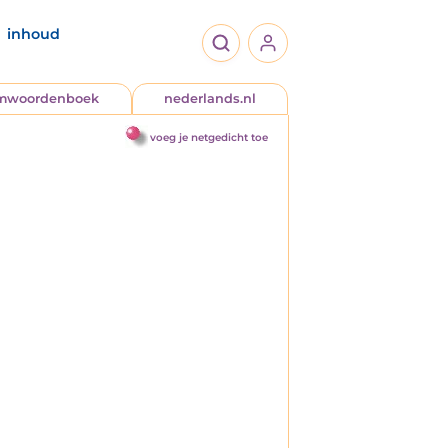
inhoud
jmwoordenboek
nederlands.nl
voeg je netgedicht toe